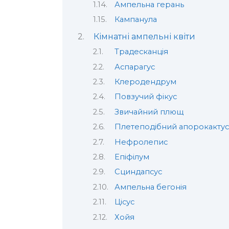
Ампельна герань
Кампанула
Кімнатні ампельні квіти
Традесканція
Аспарагус
Клеродендрум
Повзучий фікус
Звичайний плющ
Плетеподібний апорокактус
Нефролепис
Епіфілум
Сциндапсус
Ампельна бегонія
Цісус
Хойя