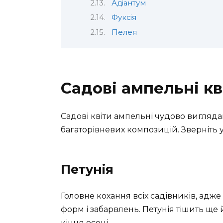
Адіантум
Фуксія
Пелея
Садові ампельні кв
Садові квіти ампельні чудово вигляда
багаторівневих композицій. Зверніть у
Петунія
Головне кохання всіх садівників, адже
форм і забарвлень. Петунія тішить ще 
кінця осені.