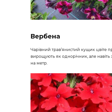
Вербена
Чарівний трав’янистий кущик цвіте пр
вирощують як однорічник, але навіть 
на метр.