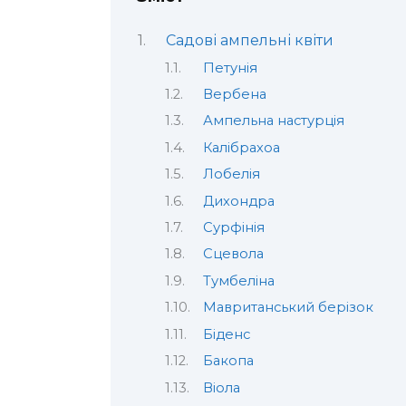
Садові ампельні квіти
Петунія
Вербена
Ампельна настурція
Калібрахоа
Лобелія
Дихондра
Сурфінія
Сцевола
Тумбеліна
Мавританський берізок
Біденс
Бакопа
Віола