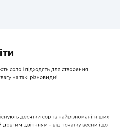
іти
ють соло і підходять для створення
вагу на такі різновиди!
 існують десятки сортів найрізноманітніших
й довгим цвітінням – від початку весни і до