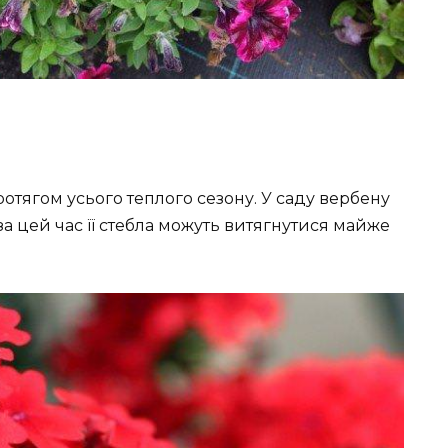
отягом усього теплого сезону. У саду вербену
за цей час її стебла можуть витягнутися майже