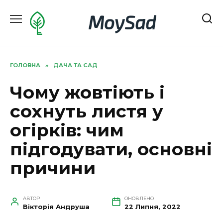
Перейти
MoySad
до
вмісту
ГОЛОВНА
»
ДАЧА ТА САД
Чому жовтіють і
сохнуть листя у
огірків: чим
підгодувати, основні
причини
АВТОР
ОНОВЛЕНО
Вікторія Андруша
22 Липня, 2022