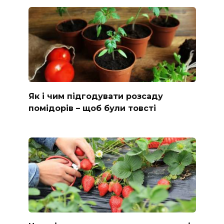
Як і чим підгодувати розсаду
помідорів – щоб були товсті