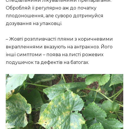
спеціальними лікувальними препаратами.
Обробляй її регулярно аж до початку
плодоношення, але суворо дотримуйся
дозування на упаковці.
– Жовті розпливчасті плями з коричневими
вкрапленнями вказують на антракноз. Його
інші симптоми – поява на листі рожевих
подушечок та дефектів на батогах.