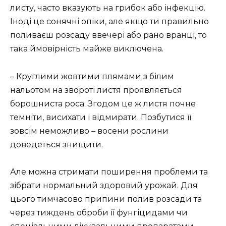
листу, часто вказують на грибок або інфекцію.
Іноді це сонячні опіки, але якщо ти правильно
поливаєш розсаду ввечері або рано вранці, то
така ймовірність майже виключена.
– Круглими жовтими плямами з білим
нальотом на звороті листя проявляється
борошниста роса. Згодом це ж листя почне
темніти, висихати і відмирати. Позбутися її
зовсім неможливо – восени рослини
доведеться знищити.
Але можна стримати поширення проблеми та
зібрати нормальний здоровий урожай. Для
цього тимчасово припини полив розсади та
через тиждень оброби її фунгіцидами чи