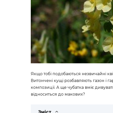
Якщо тобі подобаються незвичайні квіт
Витончені кущі розбавляють газон і га
композиції. А ще чубатка вміє дивува
відноситься до макових?
Зміст