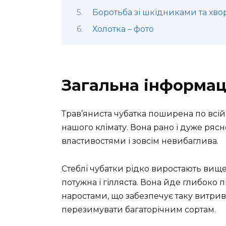
Боротьба зі шкідниками та хв
Холотка – фото
Загальна інформац
Трав’яниста чубатка поширена по всій 
нашого клімату. Вона рано і дуже ряс
властивостями і зовсім невибаглива.
Стеблі чубатки рідко виростають вище
потужна і гілляста. Вона йде глибоко
наростами, що забезпечує таку витрив
перезимувати багаторічним сортам.