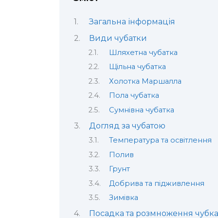
Загальна інформація
Види чубатки
Шляхетна чубатка
Щільна чубатка
Холотка Маршалла
Пола чубатка
Сумнівна чубатка
Догляд за чубатою
Температура та освітлення
Полив
Грунт
Добрива та підживлення
Зимівка
Посадка та розмноження чубк