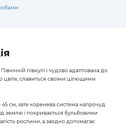
оробами
ія
Північній півкулі і чудово адаптована до
но цвіте, славиться своїми цілющими
 45 см, зате коренева система напрочуд
 під землю і покривається бульбовими
алість рослини, а заодно допомагає