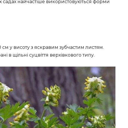
их садах найчастіше використовуються форми
м у висоту з яскравим зубчастим листям.
ні в щільні суцвіття верхівкового типу.