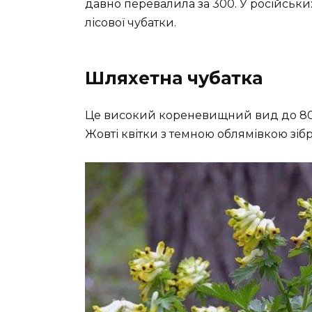
давно перевалила за 300. У російськ
лісової чубатки.
Шляхетна чубатка
Це високий кореневищний вид до 80 с
Жовті квітки з темною облямівкою зібра