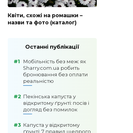
Квіти, схожі на ромашки –
назви та фото (каталог)
Останні публікації
Мобільність без меж: як
Sharry.com.ua робить
бронювання без оплати
реальністю
Пекінська капуста у
відкритому ґрунті: посів і
догляд без помилок
Капуста у відкритому
ґрунті: 7 правил щедрого