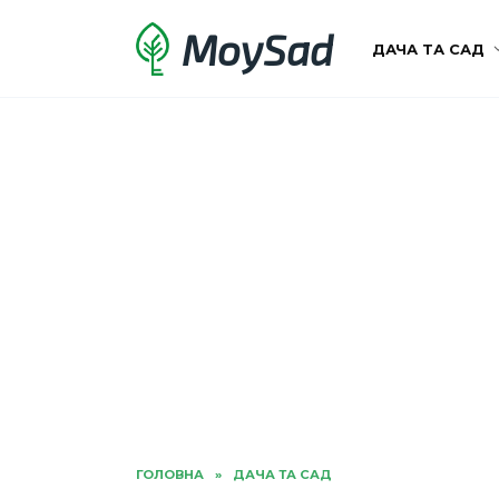
Перейти
MoySad
до
ДАЧА ТА САД
вмісту
ГОЛОВНА
»
ДАЧА ТА САД