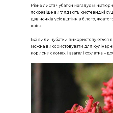
Різне листя чубатки нагадує мініатюрну
яскравіше виглядають кистевидні суцв
дзвіночків усіх відтінків білого, жовто
квітні.
Всі види чубатки використовуються в
можна використовувати для кулінарни
корисних комах, і взагалі хохлатка – 