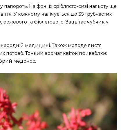
 папороть. На фоні їх сріблясто-сизі нальоту ще
іття. У кожному налічується до 35 трубчастих
го, рожевого та фіолетового. Зацвітає чубчик у
 народній медицині. Також молоде листя
х потреб. Тонкий аромат квіток приваблює
добрий медонос.