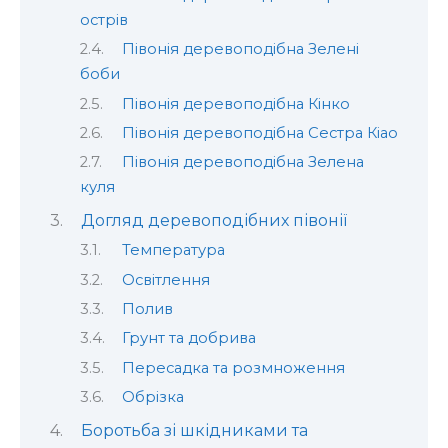
острів
Півонія деревоподібна Зелені
боби
Півонія деревоподібна Кінко
Півонія деревоподібна Сестра Кіао
Півонія деревоподібна Зелена
куля
Догляд деревоподібних півонії
Температура
Освітлення
Полив
Грунт та добрива
Пересадка та розмноження
Обрізка
Боротьба зі шкідниками та