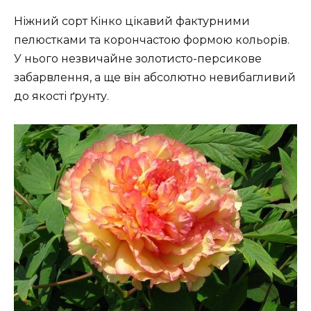
Ніжний сорт Кінко цікавий фактурними
пелюстками та корончастою формою кольорів.
У нього незвичайне золотисто-персикове
забарвлення, а ще він абсолютно невибагливий
до якості ґрунту.