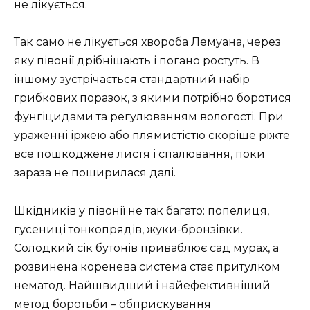
не лікується.
Так само не лікується хвороба Лемуана, через
яку півонії дрібнішають і погано ростуть. В
іншому зустрічається стандартний набір
грибкових поразок, з якими потрібно боротися
фунгіцидами та регулюванням вологості. При
ураженні іржею або плямистістю скоріше ріжте
все пошкоджене листя і спалювання, поки
зараза не поширилася далі.
Шкідників у півонії не так багато: попелиця,
гусениці тонкопрядів, жуки-бронзівки.
Солодкий сік бутонів приваблює сад мурах, а
розвинена коренева система стає притулком
нематод. Найшвидший і найефективніший
метод боротьби – обприскування