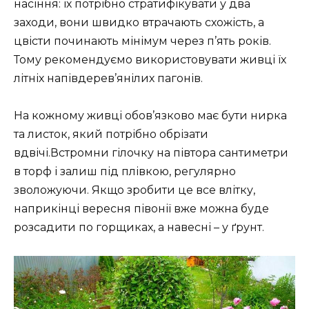
насіння: їх потрібно стратифікувати у два
заходи, вони швидко втрачають схожість, а
цвісти починають мінімум через п’ять років.
Тому рекомендуємо використовувати живці їх
літніх напівдерев’янілих пагонів.
На кожному живці обов’язково має бути нирка
та листок, який потрібно обрізати
вдвічі.Встромни гілочку на півтора сантиметри
в торф і залиш під плівкою, регулярно
зволожуючи. Якщо зробити це все влітку,
наприкінці вересня півонії вже можна буде
розсадити по горщиках, а навесні – у ґрунт.