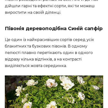
дійшли гарні та ефектні сорти, які ти можеш
виростити на своїй ділянці.
Півонія деревоподібна Синій сапфір
Це один із найкрасивіших сортів серед усіх
блакитних та бузкових півонів. В одному
пелюсті плавно перетікають один в одного
відразу кілька відтінків, а на контрасті
виділяється жовта серединка.