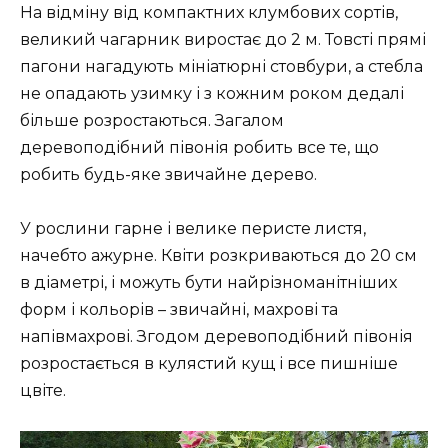
На відміну від компактних клумбових сортів,
великий чагарник виростає до 2 м. Товсті прямі
пагони нагадують мініатюрні стовбури, а стебла
не опадають узимку і з кожним роком дедалі
більше розростаються. Загалом
деревоподібний півонія робить все те, що
робить будь-яке звичайне дерево.
У рослини гарне і велике перисте листя,
начебто ажурне. Квіти розкриваються до 20 см
в діаметрі, і можуть бути найрізноманітніших
форм і кольорів – звичайні, махрові та
напівмахрові. Згодом деревоподібний півонія
розростається в кулястий кущ і все пишніше
цвіте.