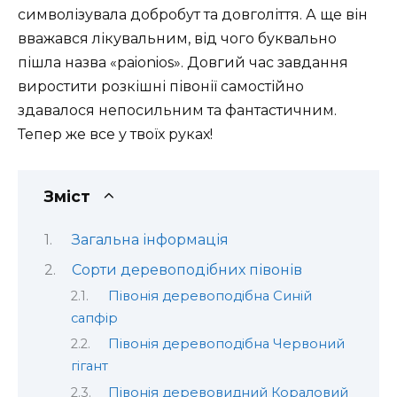
символізувала добробут та довголіття. А ще він
вважався лікувальним, від чого буквально
пішла назва «paionios». Довгий час завдання
виростити розкішні півонії самостійно
здавалося непосильним та фантастичним.
Тепер же все у твоїх руках!
Зміст
Загальна інформація
Сорти деревоподібних півонів
Півонія деревоподібна Синій
сапфір
Півонія деревоподібна Червоний
гігант
Півонія деревовидний Кораловий