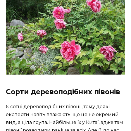
Сорти деревоподібних півонів
Є сотні деревоподібних півонії, тому деякі
експерти навіть вважають, що це не окремий
вид, а ціла група. Найбільше їх у Китаї, адже там
півонії розводили раніше за всіх. Але й до нас