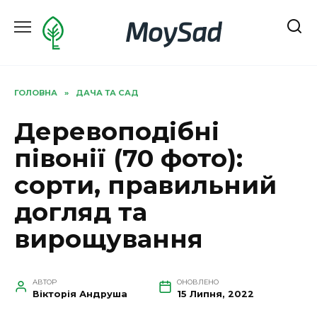
Перейти
MoySad
до
вмісту
ГОЛОВНА
»
ДАЧА ТА САД
Деревоподібні
півонії (70 фото):
сорти, правильний
догляд та
вирощування
АВТОР
ОНОВЛЕНО
Вікторія Андруша
15 Липня, 2022