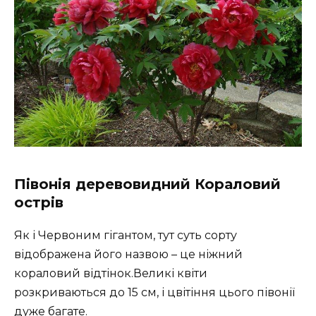
Півонія деревовидний Кораловий
острів
Як і Червоним гігантом, тут суть сорту
відображена його назвою – це ніжний
кораловий відтінок.Великі квіти
розкриваються до 15 см, і цвітіння цього півонії
дуже багате.