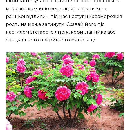
вкривати. Сучасні сорти непогано переносять
морози, але якщо вегетація почнеться за
ранньої відлиги – під час наступних заморозків
рослина може загинути. Схавай його під
настилом зі старого листя, кори, лапника або
спеціального покривного матеріалу.