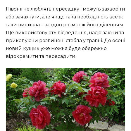
Півонії не люблять пересадку і можуть захворіти
або зачахнути, але якщо така необхідність все ж
таки виникла – заодно розмнож його діленням.
Ще використовують відведення, надрізаючи та
прикопуючи розвинені стебла у травні. До осені
новий кущик уже можна буде обережно
відокремити та пересадити.