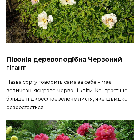
Півонія деревоподібна Червоний
гігант
Назва сорту говорить сама за себе – має
величезні яскраво-червоні квіти. Контраст ще
більше підкреслює зелене листя, яке швидко
розростається.