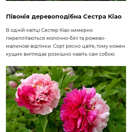
Півонія деревоподібна Сестра Кіао
В одній квітці Сестер Кіао химерно
переплітаються молочно-білі та рожево-
малинові відтінки. Сорт рясно цвіте, тому кожен
кущик виглядає розкішно навіть сам собою.