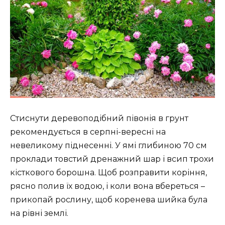
Стиснути деревоподібний півонія в грунт
рекомендується в серпні-вересні на
невеликому піднесенні. У ямі глибиною 70 см
проклади товстий дренажний шар і всип трохи
кісткового борошна. Щоб розправити коріння,
рясно полив їх водою, і коли вона вбереться –
прикопай рослину, щоб коренева шийка була
на рівні землі.