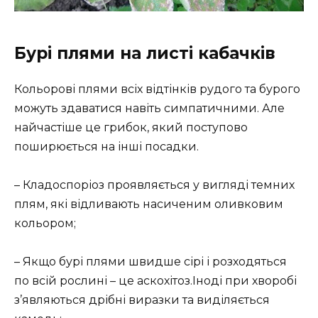
Бурі плями на листі кабачків
Кольорові плями всіх відтінків рудого та бурого
можуть здаватися навіть симпатичними. Але
найчастіше це грибок, який поступово
поширюється на інші посадки.
– Кладоспоріоз проявляється у вигляді темних
плям, які відливають насиченим оливковим
кольором;
– Якщо бурі плями швидше сірі і розходяться
по всій рослині – це аскохітоз.Іноді при хворобі
з’являються дрібні виразки та виділяється