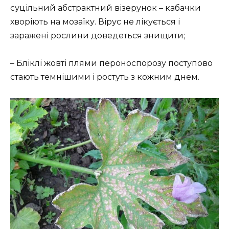
суцільний абстрактний візерунок – кабачки
хворіють на мозаїку. Вірус не лікується і
заражені рослини доведеться знищити;
– Бліклі жовті плями пероноспорозу поступово
стають темнішими і ростуть з кожним днем.