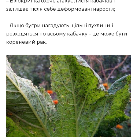
– Білокрилка охоче атакує листя кабачків і
залишає після себе деформовані нарости;
– Якщо бугри нагадують щільні пухлини і
розходяться по всьому кабачку – це може бути
кореневий рак.