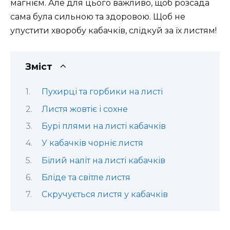
магнієм. Але для цього важливо, щоб розсада
сама була сильною та здоровою. Щоб не
упустити хворобу кабачків, слідкуй за їх листям!
Зміст
Пухирці та горбики на листі
Листя жовтіє і сохне
Бурі плями на листі кабачків
У кабачків чорніє листя
Білий наліт на листі кабачків
Бліде та світле листя
Скручується листя у кабачків