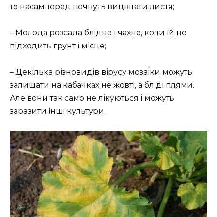
то насамперед почнуть вицвітати листя;
– Молода розсада блідне і чахне, коли їй не
підходить грунт і місце;
– Декілька різновидів вірусу мозаїки можуть
залишати на кабачках не жовті, а бліді плями.
Але вони так само не лікуються і можуть
заразити інші культури.