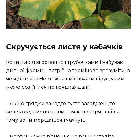
Скручується листя у кабачків
Коли листя згортається трубочками і набуває
дивної форми – потрібно терміново зрозуміти, в
чому справа.Не можна виключати вірус, який
може розійтися по грядках далі!
– Якщо грядки занадто густо засаджені, то
великому листю не вистачає повітря і світла,
тому вони морщаться і чахнуть;
– Вертицильне в’янення на ранніх стадіях