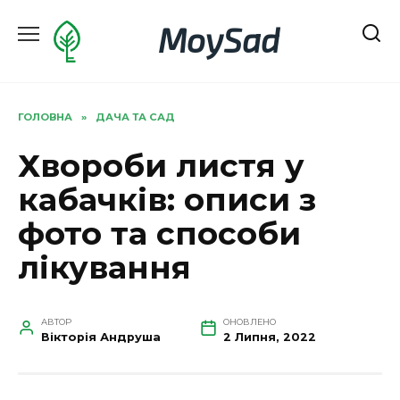
Перейти
MoySad
до
вмісту
ГОЛОВНА
»
ДАЧА ТА САД
Хвороби листя у
кабачків: описи з
фото та способи
лікування
АВТОР
ОНОВЛЕНО
Вікторія Андруша
2 Липня, 2022