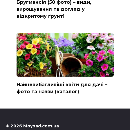
Бругмансія (50 фото) – види,
вирощування та догляд у
відкритому ґрунті
Найневибагливіші квіти для дачі –
фото та назви (каталог)
© 2026 Moysad.com.ua