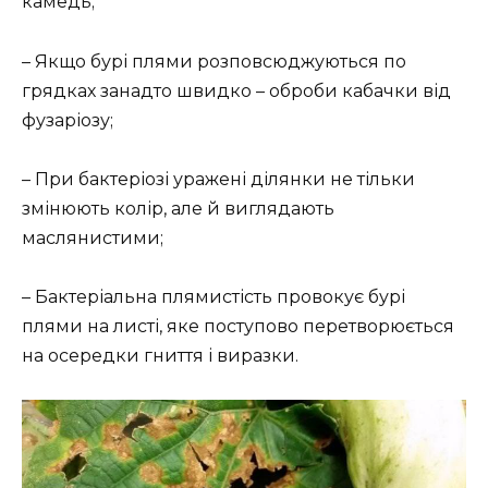
камедь;
– Якщо бурі плями розповсюджуються по
грядках занадто швидко – оброби кабачки від
фузаріозу;
– При бактеріозі уражені ділянки не тільки
змінюють колір, але й виглядають
маслянистими;
– Бактеріальна плямистість провокує бурі
плями на листі, яке поступово перетворюється
на осередки гниття і виразки.