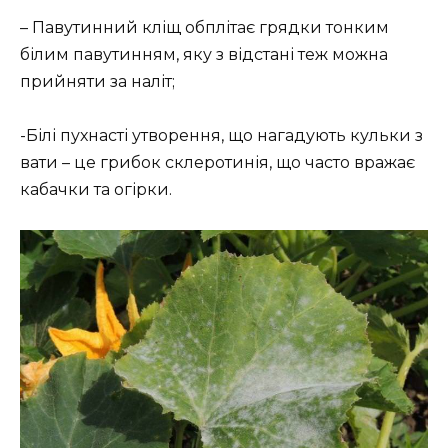
– Павутинний кліщ обплітає грядки тонким
білим павутинням, яку з відстані теж можна
прийняти за наліт;
-Білі пухнасті утворення, що нагадують кульки з
вати – це грибок склеротинія, що часто вражає
кабачки та огірки.