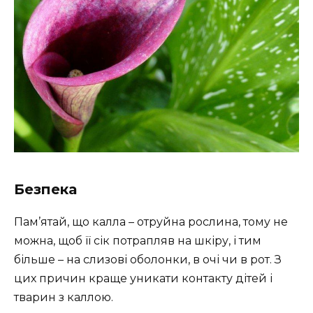
Безпека
Пам’ятай, що калла – отруйна рослина, тому не
можна, щоб її сік потрапляв на шкіру, і тим
більше – на слизові оболонки, в очі чи в рот. З
цих причин краще уникати контакту дітей і
тварин з каллою.