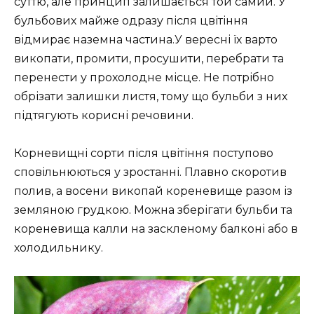
суттю, але принцип залишається той самий. У
бульбових майже одразу після цвітіння
відмирає наземна частина.У вересні їх варто
викопати, промити, просушити, перебрати та
перенести у прохолодне місце. Не потрібно
обрізати залишки листя, тому що бульби з них
підтягують корисні речовини.
Корневищні сорти після цвітіння поступово
сповільнюються у зростанні. Плавно скоротив
полив, а восени викопай кореневище разом із
земляною грудкою. Можна зберігати бульби та
кореневища калли на заскленому балконі або в
холодильнику.