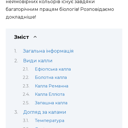
неймовірних кольорів існує завдяки
багаторічним працям біологів! Розповідаємо
докладніше!
Зміст
Загальна інформація
Види калли
Ефіопська калла
Болотна калла
Калла Реманна
Калла Елліота
Запашна калла
Догляд за калами
Температура