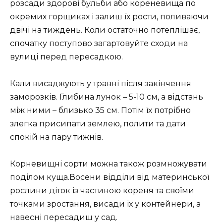
розсади здорові бульби або кореневища по
окремих горщиках і залиш їх рости, поливаючи
двічі на тиждень. Коли остаточно потеплішає,
спочатку поступово загартовуйте сходи на
вулиці перед пересадкою.
Кали висаджують у травні після закінчення
заморозків. Глибина лунок – 5-10 см, а відстань
між ними – близько 35 см. Потім їх потрібно
злегка присипати землею, полити та дати
спокій на пару тижнів.
Корневищні сорти можна також розмножувати
поділом куща.Восени відділи від материнської
рослини діток із частиною кореня та своїми
точками зростання, висади їх у контейнери, а
навесні пересадиш у сад.