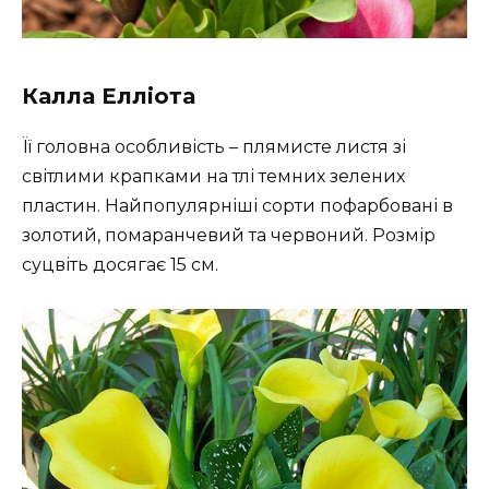
Калла Елліота
Її головна особливість – плямисте листя зі
світлими крапками на тлі темних зелених
пластин. Найпопулярніші сорти пофарбовані в
золотий, помаранчевий та червоний. Розмір
суцвіть досягає 15 см.