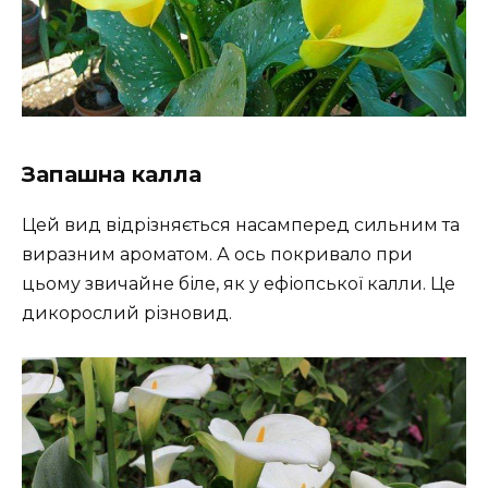
Запашна калла
Цей вид відрізняється насамперед сильним та
виразним ароматом. А ось покривало при
цьому звичайне біле, як у ефіопської калли. Це
дикорослий різновид.