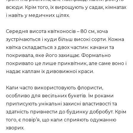
всюди. Крім того, їх вирощують у садах, кімнатах
і навіть у медичних цілях.
Середня висота квітконосів – 80 см, хоча
зустрічаються і куди більш високі сорти. Кожна
квітка складається з двох частин: качани та
покривала, яке його захищає. Формально
покривало це лише приквітник, але саме воно і
надає каллам їх дивовижної краси.
Кали часто використовують флористи,
особливо для весільних букетів. Їм роками
приписують унікальні захисні властивості та
здатність привнести до будинку добробут. Крім
того, є повір’я, що кали сприяють одужанню
хворих.