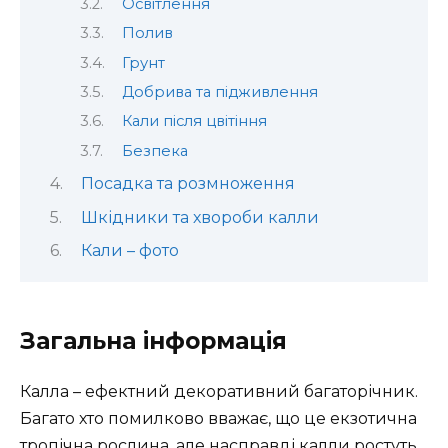
Освітлення
Полив
Грунт
Добрива та підживлення
Кали після цвітіння
Безпека
Посадка та розмноження
Шкідники та хвороби калли
Кали – фото
Загальна інформація
Калла – ефектний декоративний багаторічник.
Багато хто помилково вважає, що це екзотична
тропічна рослина, але насправді калли ростуть