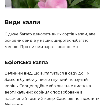
Види калли
Є дуже багато декоративних сортів калли, але
основних видів у наших широтах набагато
менше. Про них ми зараз і розповімо!
Ефіопська калла
Великий вид, що витягується в саду до 1 м.
Замість бульби у нього гнучкий повзучий
корінь. Серцеподібне або овальне листя на
вертикальних корінцях пофарбоване в
насичений темний колір. Саме від неї походять
білі сорти.