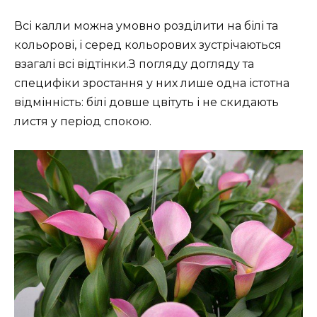
Всі калли можна умовно розділити на білі та
кольорові, і серед кольорових зустрічаються
взагалі всі відтінки.З погляду догляду та
специфіки зростання у них лише одна істотна
відмінність: білі довше цвітуть і не скидають
листя у період спокою.