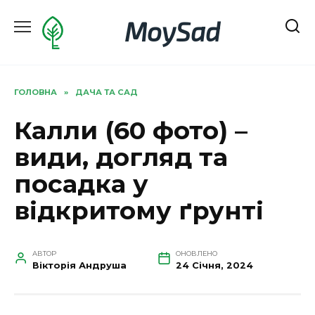
Перейти
MoySad
до
вмісту
ГОЛОВНА
»
ДАЧА ТА САД
Калли (60 фото) –
види, догляд та
посадка у
відкритому ґрунті
АВТОР
ОНОВЛЕНО
Вікторія Андруша
24 Січня, 2024