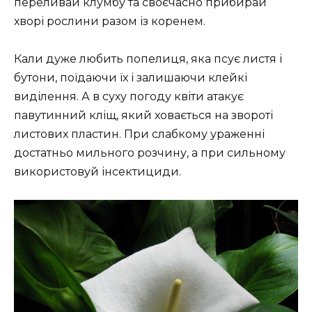
переливай клумбу та своєчасно прибирай
хворі рослини разом із коренем.
Кали дуже любить попелиця, яка псує листя і
бутони, поїдаючи їх і залишаючи клейкі
виділення. А в суху погоду квіти атакує
павутинний кліщ, який ховається на звороті
листових пластин. При слабкому ураженні
достатньо мильного розчину, а при сильному
використовуй інсектициди.