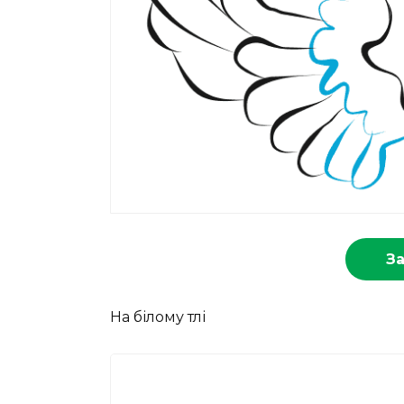
З
На білому тлі