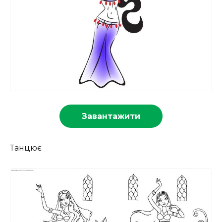
Завантажити
Танцює