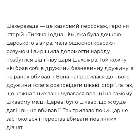
Шахерезада — це казковий персонаж, героїня
історій «Тисяча і одна ніч», яка була дочкою
царського візира, мала рідкісної красою і
розумом і вирішила допомогти народу
позбутися від гніву царя Шахріяра. Той кожну
ніч брав собі в дружини безневинну дружину, а
на ранок вбивав її. Вона напросилася до нього
дружини і стала розповідати цікаві історії, та так,
що кожна з них закінчувалася вранці на самому
цікавому місці. Цареві було цікаво, що ж буде
далі і він не вбивав її. Так тривало поки цар не
заспокоївся і перестав вбивати невинних
дівчат.