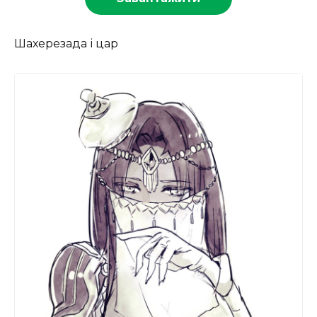
Шахерезада і цар