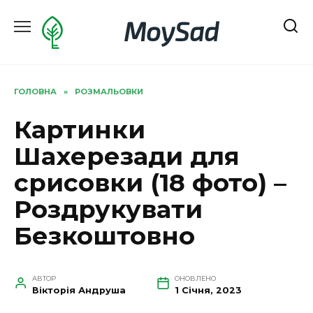
Перейти
MoySad
до
вмісту
ГОЛОВНА
»
РОЗМАЛЬОВКИ
Картинки
Шахерезади для
срисовки (18 фото) –
Роздрукувати
Безкоштовно
АВТОР
ОНОВЛЕНО
Вікторія Андруша
1 Січня, 2023