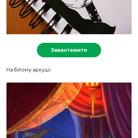
Завантажити
На білому аркуші