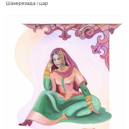
Шахерезада і цар