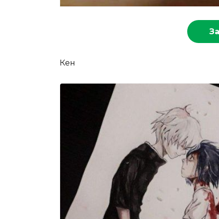
З
Кен