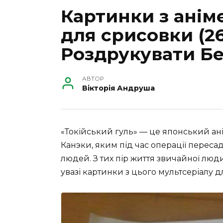
Картинки з анім
для срисовки (26
Роздрукувати Б
АВТОР
Вікторія Андруша
«Токійський гуль» — це японський ан
Канэки, яким під час операції пересад
людей. З тих пір життя звичайної лю
увазі картинки з цього мультсеріалу 