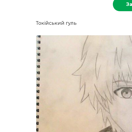
З
Токійський гуль