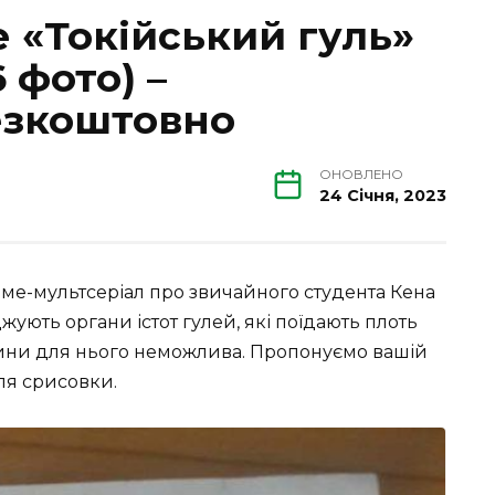
е «Токійський гуль»
 фото) –
езкоштовно
ОНОВЛЕНО
24 Січня, 2023
іме-мультсеріал про звичайного студента Кена
жують органи істот гулей, які поїдають плоть
дини для нього неможлива. Пропонуємо вашій
для срисовки.