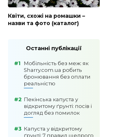
Квіти, схожі на ромашки –
назви та фото (каталог)
Останні публікації
Мобільність без меж: як
Sharry.com.ua робить
бронювання без оплати
реальністю
Пекінська капуста у
відкритому ґрунті: посів і
догляд без помилок
Капуста у відкритому
ґрунті: 7 правил щедрого