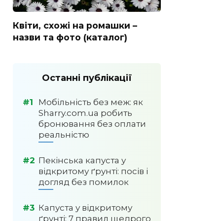
Квіти, схожі на ромашки –
назви та фото (каталог)
Останні публікації
Мобільність без меж: як
Sharry.com.ua робить
бронювання без оплати
реальністю
Пекінська капуста у
відкритому ґрунті: посів і
догляд без помилок
Капуста у відкритому
ґрунті: 7 правил щедрого