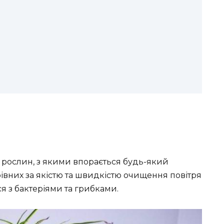
 рослин, з якими впорається будь-який
івних за якістю та швидкістю очищення повітря
я з бактеріями та грибками.