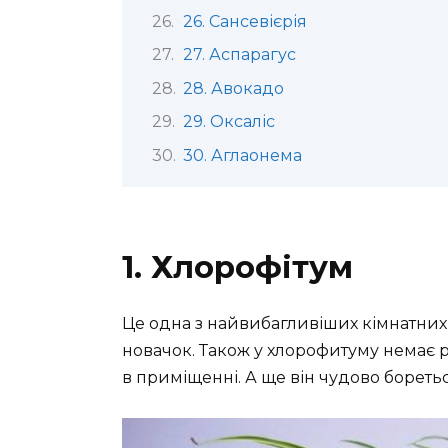
26. Сансевієрія
27. Аспарагус
28. Авокадо
29. Оксаліс
30. Аглаонема
1. Хлорофітум
Це одна з найвибагливіших кімнатних
новачок. Також у хлорофитуму немає р
в приміщенні. А ще він чудово боретьс