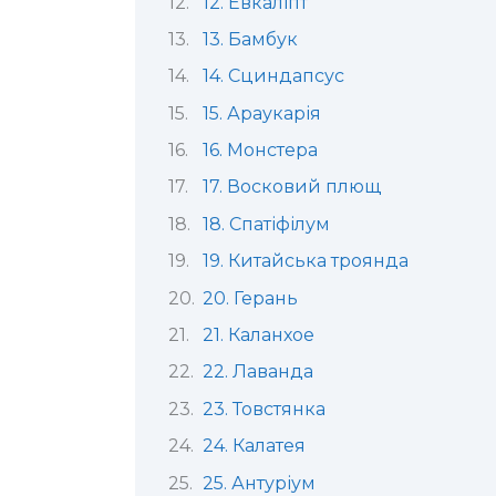
12. Евкаліпт
13. Бамбук
14. Сциндапсус
15. Араукарія
16. Монстера
17. Восковий плющ
18. Спатіфілум
19. Китайська троянда
20. Герань
21. Каланхое
22. Лаванда
23. Товстянка
24. Калатея
25. Антуріум