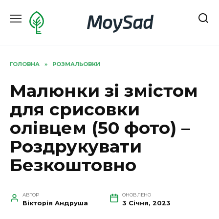
Перейти
MoySad
до
вмісту
ГОЛОВНА
»
РОЗМАЛЬОВКИ
Малюнки зі змістом
для срисовки
олівцем (50 фото) –
Роздрукувати
Безкоштовно
АВТОР
ОНОВЛЕНО
Вікторія Андруша
3 Січня, 2023