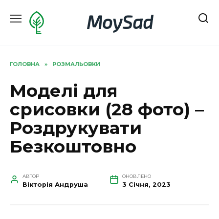
Перейти
MoySad
до
вмісту
ГОЛОВНА
»
РОЗМАЛЬОВКИ
Моделі для
срисовки (28 фото) –
Роздрукувати
Безкоштовно
АВТОР
ОНОВЛЕНО
Вікторія Андруша
3 Січня, 2023