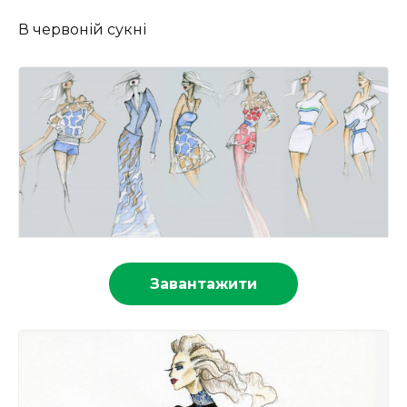
В червоній сукні
Завантажити