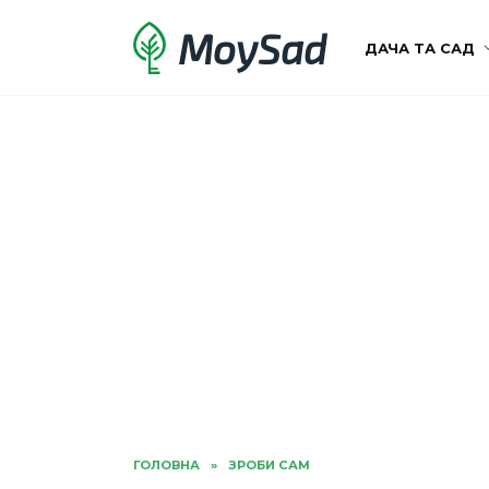
Перейти
MoySad
до
ДАЧА ТА САД
вмісту
ГОЛОВНА
»
ЗРОБИ САМ