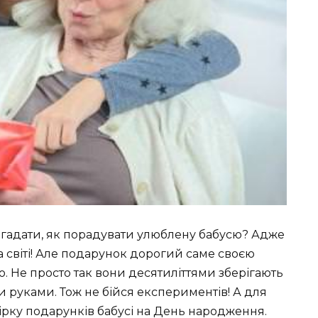
 вигадати, як порадувати улюблену бабусю? Адже
на світі! Але подарунок дорогий саме своєю
но. Не просто так вони десятиліттями зберігають
ми руками. Тож не бійся експериментів! А для
ірку подарунків бабусі на День народження.