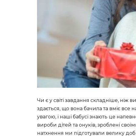
Чи є у світі завдання складніше, ніж
здається, що вона бачила та вміє все 
увагою, і наші бабусі знають це напев
вироби дітей та онуків, зроблені свої
натхнення ми підготували велику доб