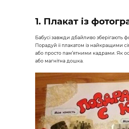
1. Плакат із фотог
Бабусі завжди дбайливо зберігають фо
Порадуй її плакатом із найкращими 
або просто пам’ятними кадрами. Як о
або магнітна дошка.