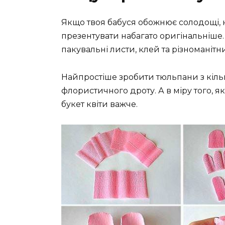
Якщо твоя бабуся обожнює солодощі, 
презентувати набагато оригінальніше.
пакувальні листи, клей та різноманітн
Найпростіше зробити тюльпани з кільк
флористичного дроту. А в міру того, я
букет квіти важче.