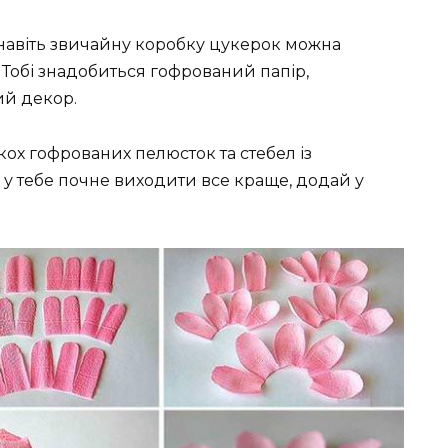
навіть звичайну коробку цукерок можна
 Тобі знадобиться гофрований папір,
ий декор.
ох гофрованих пелюсток та стебел із
к у тебе почне виходити все краще, додай у