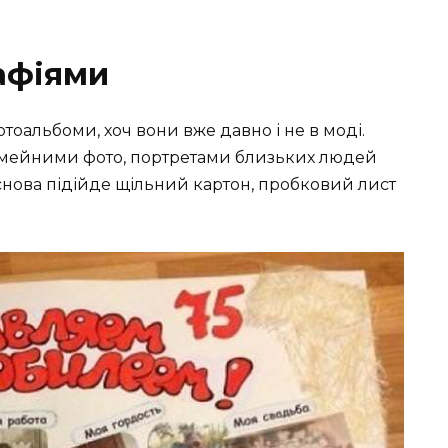
рафіями
тоальбоми, хоч вони вже давно і не в моді.
сімейними фото, портретами близьких людей
снова підійде щільний картон, пробковий лист