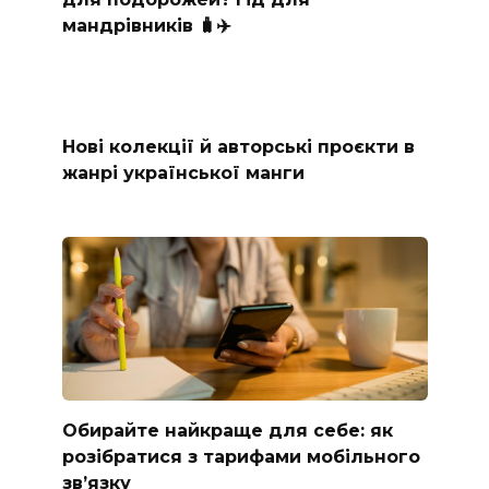
мандрівників 🧳✈️
Нові колекції й авторські проєкти в
жанрі української манги
Обирайте найкраще для себе: як
розібратися з тарифами мобільного
зв’язку