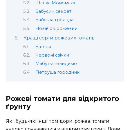
Шапка Мономаха
Бабусин секрет
Байська троянда
Новачок рожевий
Кращі сорти рожевих томатів
Батяня
Червоні свічки
Мабуть-невидимо
Петруша городник
Рожеві томати для відкритого
ґрунту
Як і будь-які інші помідори, рожеві томати
чудово почуваються у відкритому грунті. Лови