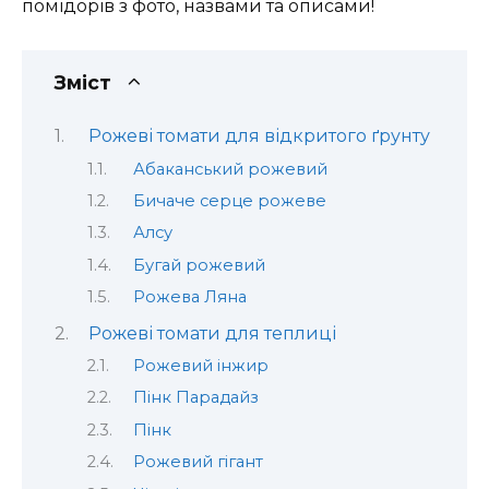
помідорів з фото, назвами та описами!
Зміст
Рожеві томати для відкритого ґрунту
Абаканський рожевий
Бичаче серце рожеве
Алсу
Бугай рожевий
Рожева Ляна
Рожеві томати для теплиці
Рожевий інжир
Пінк Парадайз
Пінк
Рожевий гігант