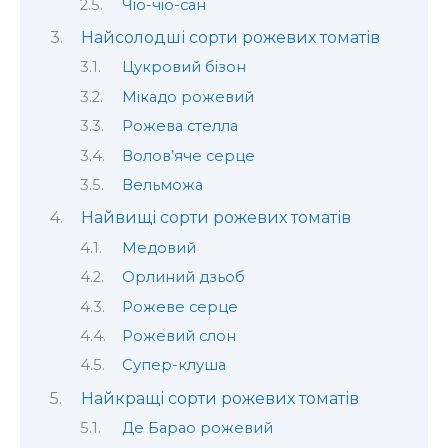
Чіо-чіо-сан
Найсолодші сорти рожевих томатів
Цукровий бізон
Мікадо рожевий
Рожева стелла
Волов’яче серце
Вельможа
Найвищі сорти рожевих томатів
Медовий
Орлиний дзьоб
Рожеве серце
Рожевий слон
Супер-клуша
Найкращі сорти рожевих томатів
Де Барао рожевий