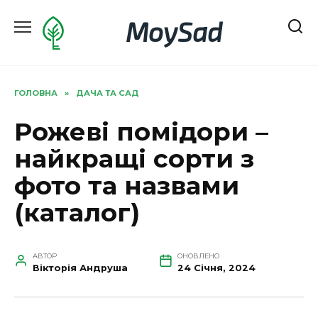
Перейти
MoySad
до
вмісту
ГОЛОВНА
»
ДАЧА ТА САД
Рожеві помідори –
найкращі сорти з
фото та назвами
(каталог)
АВТОР
ОНОВЛЕНО
Вікторія Андруша
24 Січня, 2024