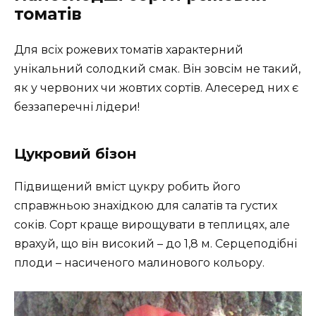
томатів
Для всіх рожевих томатів характерний
унікальний солодкий смак. Він зовсім не такий,
як у червоних чи жовтих сортів. Алесеред них є
беззаперечні лідери!
Цукровий бізон
Підвищений вміст цукру робить його
справжньою знахідкою для салатів та густих
соків. Сорт краще вирощувати в теплицях, але
врахуй, що він високий – до 1,8 м. Серцеподібні
плоди – насиченого малинового кольору.