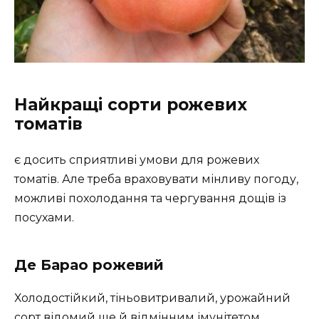
Найкращі сорти рожевих
томатів
є досить сприятливі умови для рожевих
томатів. Але треба враховувати мінливу погоду,
можливі похолодання та чергування дощів із
посухами.
Де Барао рожевий
Холодостійкий, тіньовитривалий, урожайний
сорт відомий ще й відмінним імунітетом.