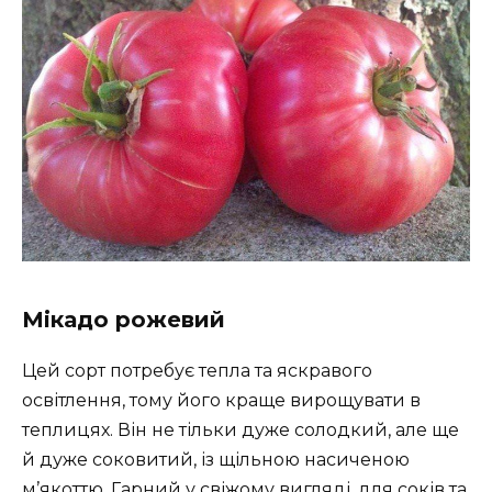
Мікадо рожевий
Цей сорт потребує тепла та яскравого
освітлення, тому його краще вирощувати в
теплицях. Він не тільки дуже солодкий, але ще
й дуже соковитий, із щільною насиченою
м’якоттю. Гарний у свіжому вигляді, для соків та