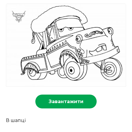
Завантажити
В шапці