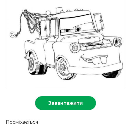
Завантажити
Посміхається