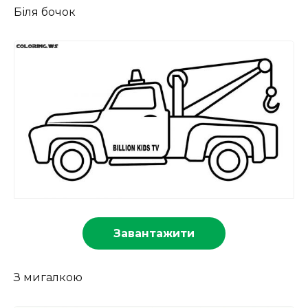
Біля бочок
Завантажити
З мигалкою