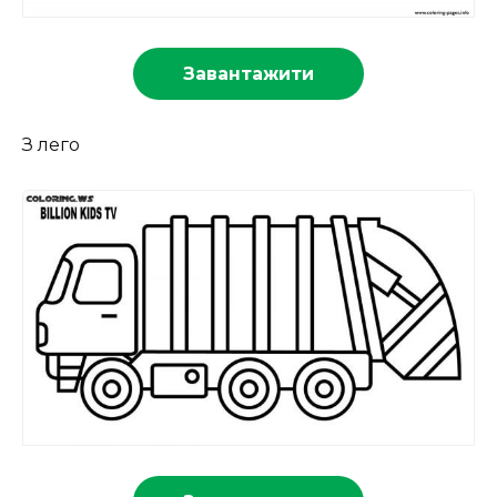
Завантажити
З лего