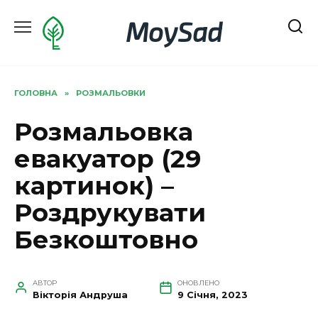
Перейти
MoySad
до
вмісту
ГОЛОВНА
»
РОЗМАЛЬОВКИ
Розмальовка
евакуатор (29
картинок) –
Роздрукувати
Безкоштовно
АВТОР
ОНОВЛЕНО
Вікторія Андруша
9 Січня, 2023