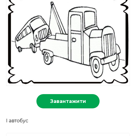
Завантажити
І автобус