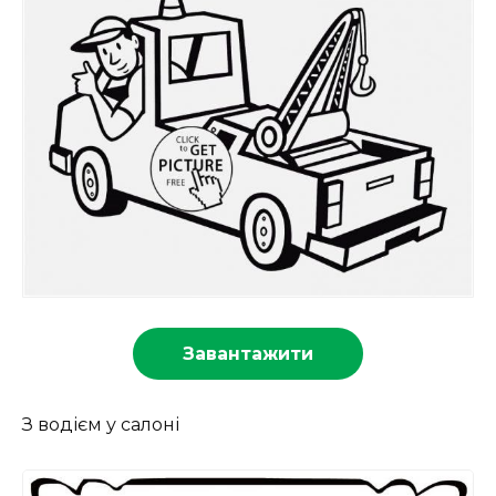
Завантажити
З водієм у салоні