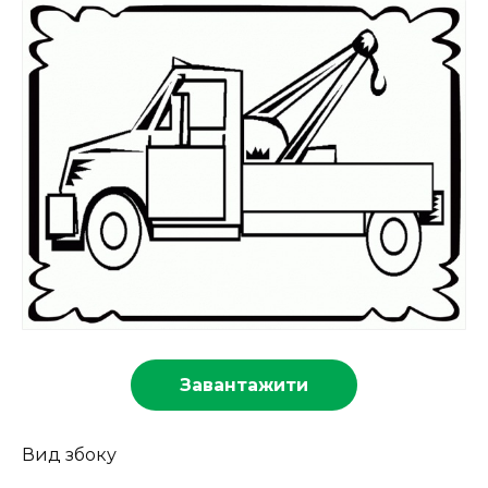
Завантажити
Вид збоку