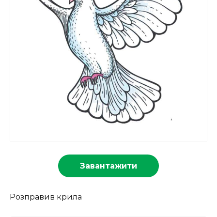
Завантажити
Розправив крила