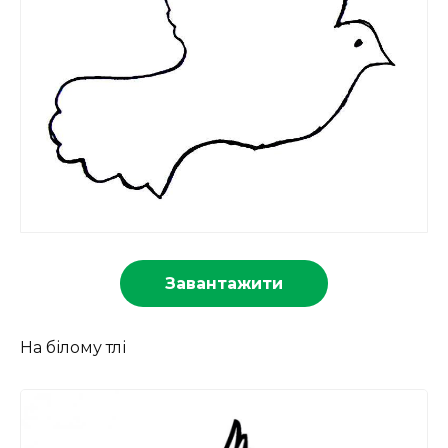
Завантажити
На білому тлі