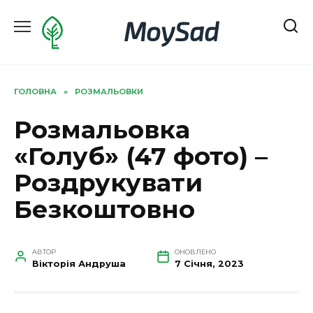
Перейти
MoySad
до
вмісту
ГОЛОВНА
»
РОЗМАЛЬОВКИ
Розмальовка
«Голуб» (47 фото) –
Роздрукувати
Безкоштовно
АВТОР
ОНОВЛЕНО
Вікторія Андруша
7 Січня, 2023