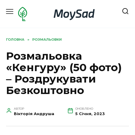
Перейти
MoySad
до
вмісту
ГОЛОВНА
»
РОЗМАЛЬОВКИ
Розмальовка
«Кенгуру» (50 фото)
– Роздрукувати
Безкоштовно
АВТОР
ОНОВЛЕНО
Вікторія Андруша
5 Січня, 2023