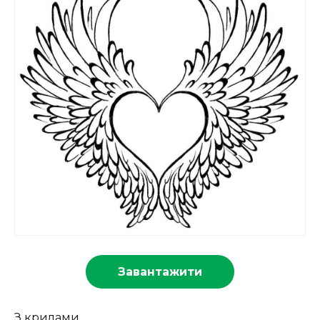
Завантажити
З крилами