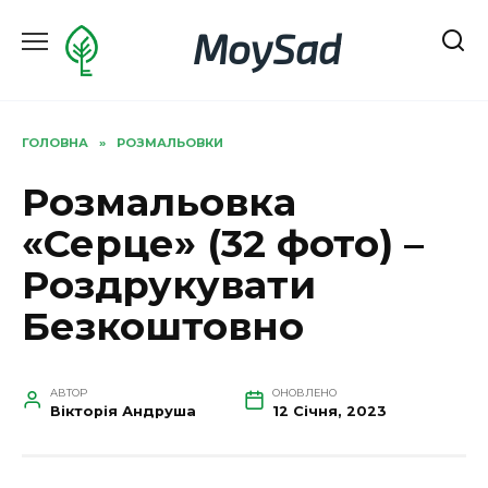
Перейти
MoySad
до
вмісту
ГОЛОВНА
»
РОЗМАЛЬОВКИ
Розмальовка
«Серце» (32 фото) –
Роздрукувати
Безкоштовно
АВТОР
ОНОВЛЕНО
Вікторія Андруша
12 Січня, 2023