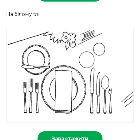
На білому тлі
Завантажити