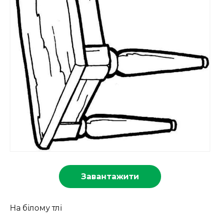
Завантажити
На білому тлі