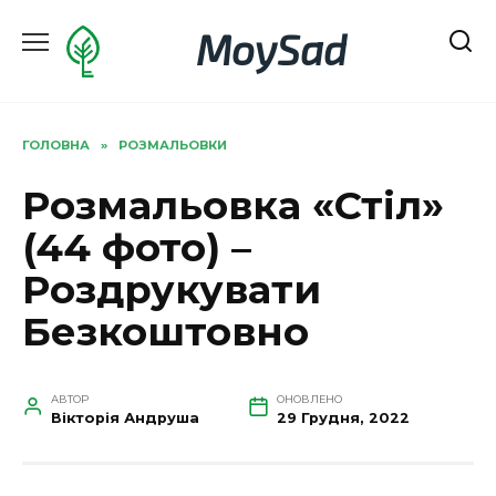
Перейти
MoySad
до
вмісту
ГОЛОВНА
»
РОЗМАЛЬОВКИ
Розмальовка «Стіл»
(44 фото) –
Роздрукувати
Безкоштовно
АВТОР
ОНОВЛЕНО
Вікторія Андруша
29 Грудня, 2022