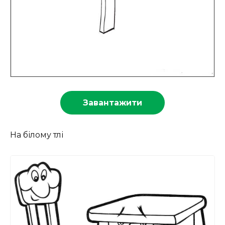
Завантажити
На білому тлі