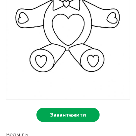
Завантажити
Ведмідь