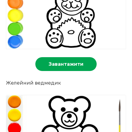
Завантажити
Желейний ведмедик