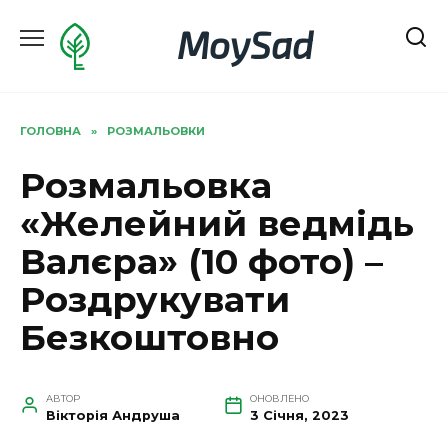
Перейти
MoySad
до
вмісту
ГОЛОВНА
»
РОЗМАЛЬОВКИ
Розмальовка
«Желейний ведмідь
Валєра» (10 фото) –
Роздрукувати
Безкоштовно
АВТОР
ОНОВЛЕНО
Вікторія Андруша
3 Січня, 2023