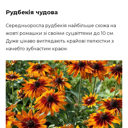
Рудбекія чудова
Середньоросла рудбекія найбільше схожа на
жовті ромашки зі своїми суцвіттями до 10 см.
Дуже цікаво виглядають крайові пелюстки з
начебто зубчастим краєм.