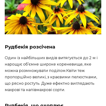
Рудбекія розсічена
Один із найбільших видів витягується до 2 м і
нарощує об’ємне широке кореневище, яке
можна розмножувати поділом.Квіти теж
пропорційно великі, з краєвими пелюстками,
що рясно ростуть. Дуже ефектно виглядають
махрові та напівмахрові сорти.
Рудбекія, що охоплює