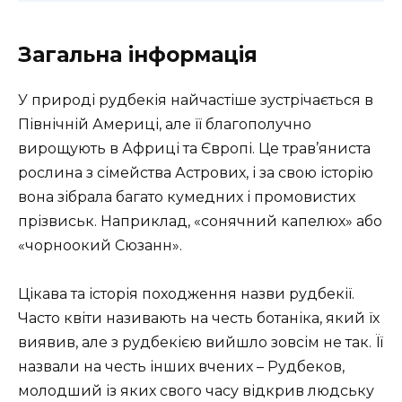
Загальна інформація
У природі рудбекія найчастіше зустрічається в
Північній Америці, але її благополучно
вирощують в Африці та Європі. Це трав’яниста
рослина з сімейства Астрових, і за свою історію
вона зібрала багато кумедних і промовистих
прізвиськ. Наприклад, «сонячний капелюх» або
«чорноокий Сюзанн».
Цікава та історія походження назви рудбекії.
Часто квіти називають на честь ботаніка, який їх
виявив, але з рудбекією вийшло зовсім не так. Її
назвали на честь інших вчених – Рудбеков,
молодший із яких свого часу відкрив людську