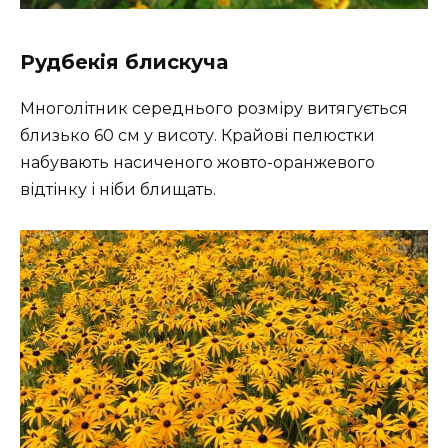
Рудбекія блискуча
Многолітник середнього розміру витягується
близько 60 см у висоту. Крайові пелюстки
набувають насиченого жовто-оранжевого
відтінку і ніби блищать.