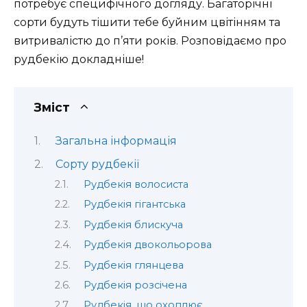
потребує специфічного догляду. Багаторічні
сорти будуть тішити тебе буйним цвітінням та
витривалістю до п’яти років. Розповідаємо про
рудбекію докладніше!
Зміст
Загальна інформація
Сорту рудбекії
Рудбекія волосиста
Рудбекія гігантська
Рудбекія блискуча
Рудбекія двокольорова
Рудбекія глянцева
Рудбекія розсічена
Рудбекія, що охоплює