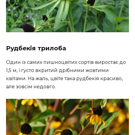
Рудбекія трилоба
Один із самих пишноцвітих сортів виростає до
1,5 м, і густо вкритий дрібними жовтими
квітами. На жаль, цвіте така рудбекія красиво,
але зовсім недовго.