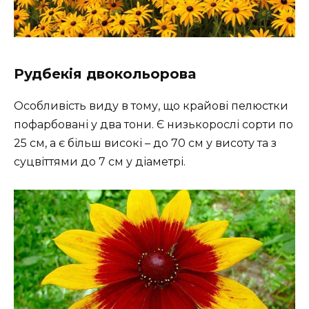
Рудбекія двокольорова
Особливість виду в тому, що крайові пелюстки
пофарбовані у два тони. Є низькорослі сорти по
25 см, а є більш високі – до 70 см у висоту та з
суцвіттями до 7 см у діаметрі.