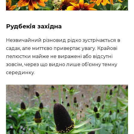
Рудбекія західна
Незвичайний різновид рідко зустрічається в
садах, але миттєво привертає увагу. Крайові
пелюстки майже не виражені або відсутні
зовсім, через що видно лише об’ємну темну
серединку.