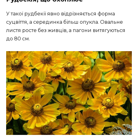
У такої рудбекії явно відрізняється форма
суцвіття, а серединка більш опукла. Овальне
листя росте без живців, а пагони витягуються
до 80 см.