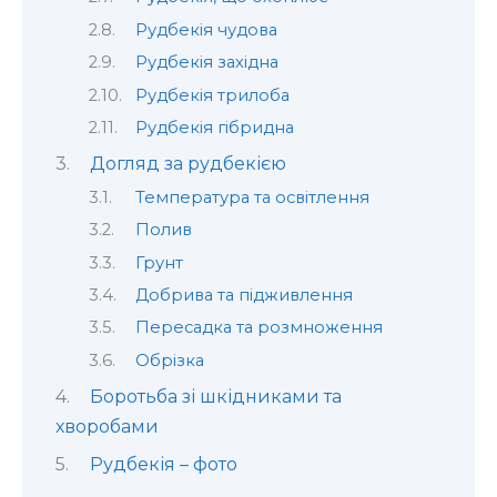
Рудбекія чудова
Рудбекія західна
Рудбекія трилоба
Рудбекія гібридна
Догляд за рудбекією
Температура та освітлення
Полив
Грунт
Добрива та підживлення
Пересадка та розмноження
Обрізка
Боротьба зі шкідниками та
хворобами
Рудбекія – фото