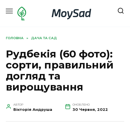
Перейти
MoySad
до
вмісту
ГОЛОВНА
»
ДАЧА ТА САД
Рудбекія (60 фото):
сорти, правильний
догляд та
вирощування
АВТОР
ОНОВЛЕНО
Вікторія Андруша
30 Червня, 2022