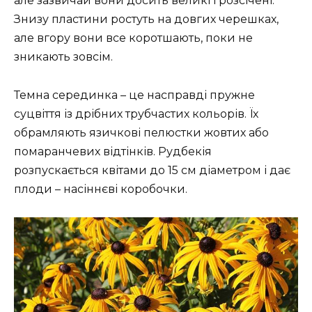
але зазвичай вони досить великі і розсічені.
Знизу пластини ростуть на довгих черешках,
але вгору вони все коротшають, поки не
зникають зовсім.
Темна серединка – це насправді пружне
суцвіття із дрібних трубчастих кольорів. Їх
обрамляють язичкові пелюстки жовтих або
помаранчевих відтінків. Рудбекія
розпускається квітами до 15 см діаметром і дає
плоди – насіннєві коробочки.