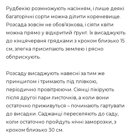
Рудбекію розмножують насінням, і лише деякі
багаторічні сорти можна ділити кореневище.
Розсада зовсім не обов’язкова, і сіяти квіти
можна прямо у відкритий ґрунт. Їх висаджують
до кінцячервня грядками з кроком близько 15
см, злегка присипають землею і рясно
обприскують.
Розсаду висаджують навесні за тим же
принципом і тримають під плівкою,
періодично провітрюючи. Сіянці пікірують
після другої пари листочків, а коли вони
остаточно приживуться – починають гартувати
до висадки. Саджанці переселяють до саду,
коли остаточно пройдуть нічні заморозки, з
кроком близько 30 см.