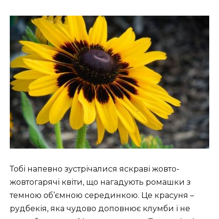
Тобі напевно зустрічалися яскраві жовто-
жовтогарячі квіти, що нагадують ромашки з
темною об’ємною серединкою. Це красуня –
рудбекія, яка чудово доповнює клумби і не