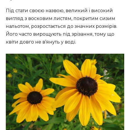
Під стати своєю назвою, великий і високий
вигляд з восковим листям, покритим сизим
нальотом, розростається до значних розмірів.
Його часто вирощують під зрізання, тому що
квіти довго не в’януть у воді.