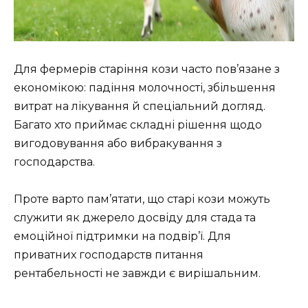
Для фермерів старіння кози часто пов’язане з
економікою: падіння молочності, збільшення
витрат на лікування й спеціальний догляд.
Багато хто приймає складні рішення щодо
вигодовування або вибракування з
господарства.
Проте варто пам’ятати, що старі кози можуть
служити як джерело досвіду для стада та
емоційної підтримки на подвір’ї. Для
приватних господарств питання
рентабельності не завжди є вирішальним.