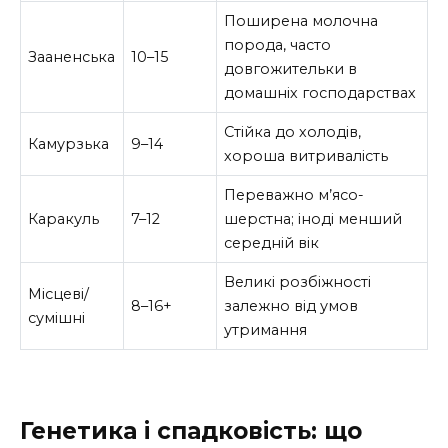
Поширена молочна
порода, часто
Зааненська
10–15
довгожительки в
домашніх господарствах
Стійка до холодів,
Камурзька
9–14
хороша витривалість
Переважно м’ясо-
Каракуль
7–12
шерстна; іноді менший
середній вік
Великі розбіжності
Місцеві/
8–16+
залежно від умов
сумішні
утримання
Генетика і спадковість: що