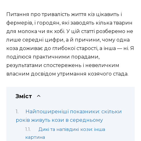
Питання про тривалість життя кіз цікавить і
фермерів, і городян, які заводять кілька тварин
для молока чи як хобі. У цій статті розберемо не
лише середні цифри, а й причини, чому одна
коза доживає до глибокої старості, а інша — ні. Я
поділюся практичними порадами,
результатами спостережень і невеличким
власним досвідом утримання козячого стада.
Зміст
Найпоширеніші показники: скільки
років живуть кози в середньому
Дикі та напівдикі кози: інша
картина