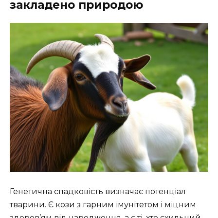
закладено природою
Генетична спадковість визначає потенціал
тварини. Є кози з гарним імунітетом і міцним
здоров’ям від народження, а є ті, хто схильний