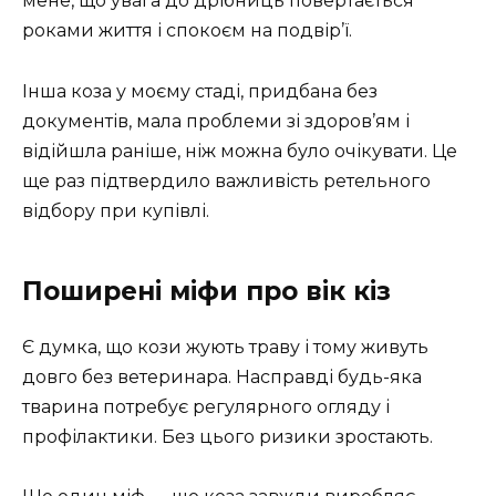
мене, що увага до дрібниць повертається
роками життя і спокоєм на подвір’ї.
Інша коза у моєму стаді, придбана без
документів, мала проблеми зі здоров’ям і
відійшла раніше, ніж можна було очікувати. Це
ще раз підтвердило важливість ретельного
відбору при купівлі.
Поширені міфи про вік кіз
Є думка, що кози жують траву і тому живуть
довго без ветеринара. Насправді будь-яка
тварина потребує регулярного огляду і
профілактики. Без цього ризики зростають.