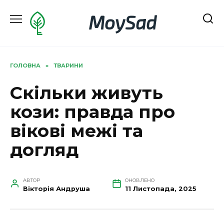
Перейти
MoySad
до
вмісту
ГОЛОВНА
»
ТВАРИНИ
Скільки живуть
кози: правда про
вікові межі та
догляд
АВТОР
ОНОВЛЕНО
Вікторія Андруша
11 Листопада, 2025