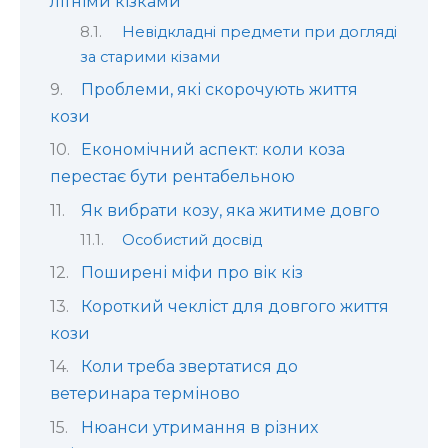
літніми кізками
Невідкладні предмети при догляді
за старими кізами
Проблеми, які скорочують життя
кози
Економічний аспект: коли коза
перестає бути рентабельною
Як вибрати козу, яка житиме довго
Особистий досвід
Поширені міфи про вік кіз
Короткий чекліст для довгого життя
кози
Коли треба звертатися до
ветеринара терміново
Нюанси утримання в різних