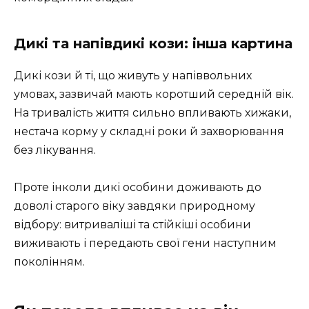
Дикі та напівдикі кози: інша картина
Дикі кози й ті, що живуть у напіввольних
умовах, зазвичай мають коротший середній вік.
На тривалість життя сильно впливають хижаки,
нестача корму у складні роки й захворювання
без лікування.
Проте інколи дикі особини доживають до
доволі старого віку завдяки природному
відбору: витриваліші та стійкіші особини
виживають і передають свої гени наступним
поколінням.