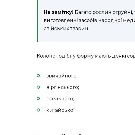
На замітку!
Багато рослин отруйні,
виготовленні засобів народної меди
свійських тварин.
Колоноподібну форму мають деякі сор
звичайного;
віргінського;
скельного;
китайської.