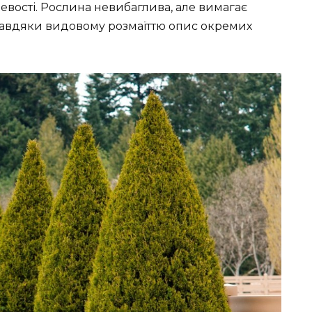
цевості. Рослина невибаглива, але вимагає
Завдяки видовому розмаїттю опис окремих