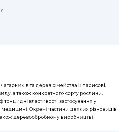
ду
 чагарників та дерев сімейства Кіпарисові.
виду, а також конкретного сорту рослини.
 фітонцидні властивості, застосування у
ій медицині. Окремі частини деяких різновидів
а також деревообробному виробництві.