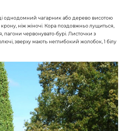
оді однодомний чагарник або дерево висотою
 крону, ніж жіночі. Кора поздовжньо лущиться,
я, пагони червонувато-бурі. Листочки з
 колючі, зверху мають неглибокий жолобок, 1 білу