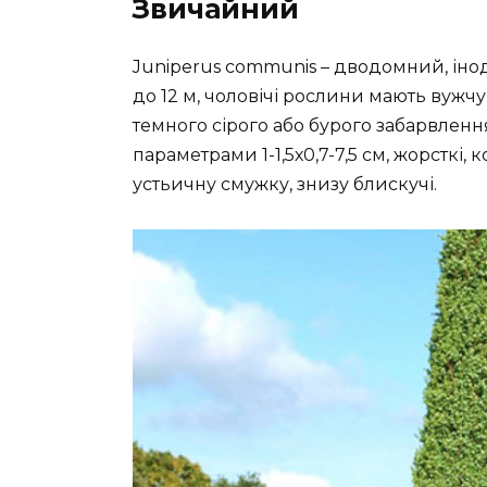
Звичайний
Juniperus communis – дводомний, ін
до 12 м, чоловічі рослини мають вужчу
темного сірого або бурого забарвленн
параметрами 1-1,5х0,7-7,5 см, жорсткі,
устьичну смужку, знизу блискучі.