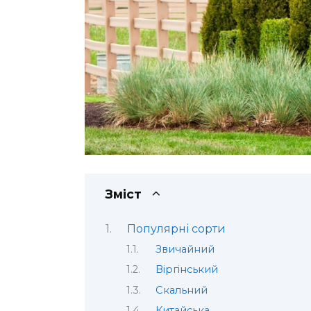
Зміст
Популярні сорти
Звичайний
Віргінський
Скальний
Китайська