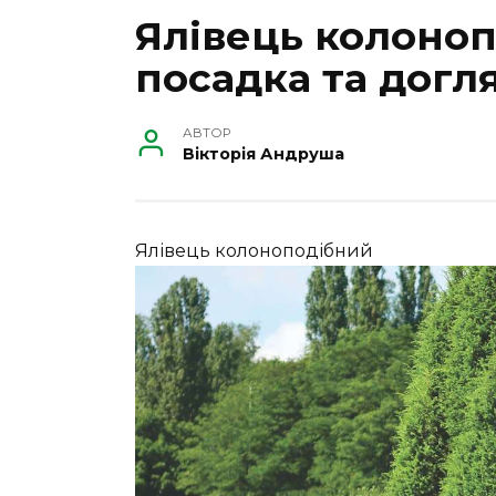
Ялівець колоноп
посадка та догл
АВТОР
Вікторія Андруша
Ялівець колоноподібний