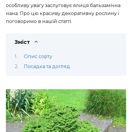
особливу увагу заслуговує ялиця бальзамічна
нана. Про цю красиву декоративну рослину і
поговоримо в нашій статті.
Зміст
Опис сорту
Посадка та догляд