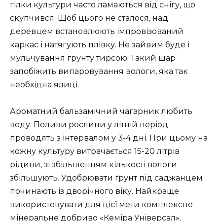
гілки культури часто ламаються від снігу, що
скупчився. Щоб цього не сталося, над
деревцем встановлюють імпровізований
каркас і натягують плівку. Не зайвим буде і
мульчування грунту тирсою. Такий шар
запобіжить випаровування вологи, яка так
необхідна ялиці.
Ароматний бальзамічний чагарник любить
воду. Поливи рослини у літній період
проводять з інтервалом у 3-4 дні. При цьому на
кожну культуру витрачається 15-20 літрів
рідини, зі збільшенням кількості вологи
збільшують. Удобрювати ґрунт під саджанцем
починають із дворічного віку. Найкраще
використовувати для цієї мети комплексне
мінеральне добриво «Кеміра Універсал».