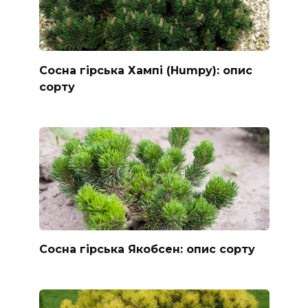
Сосна гірська Хампі (Humpy): опис
сорту
Сосна гірська Якобсен: опис сорту