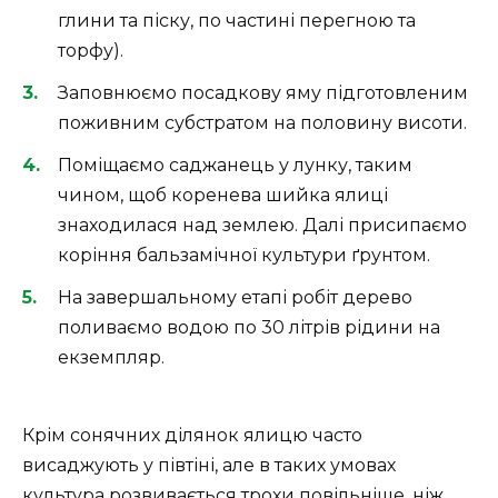
глини та піску, по частині перегною та
торфу).
Заповнюємо посадкову яму підготовленим
поживним субстратом на половину висоти.
Поміщаємо саджанець у лунку, таким
чином, щоб коренева шийка ялиці
знаходилася над землею. Далі присипаємо
коріння бальзамічної культури ґрунтом.
На завершальному етапі робіт дерево
поливаємо водою по 30 літрів рідини на
екземпляр.
Крім сонячних ділянок ялицю часто
висаджують у півтіні, але в таких умовах
культура розвивається трохи повільніше, ніж