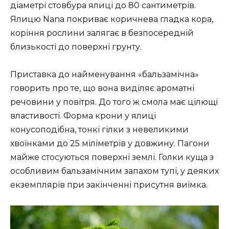
діаметрі стовбура ялиці до 80 сантиметрів.
Ялицю Nana покриває коричнева гладка кора,
коріння рослини залягає в безпосередній
близькості до поверхні грунту.
Приставка до найменування «бальзамічна»
говорить про те, що вона виділяє ароматні
речовини у повітря. До того ж смола має цілющі
властивості. Форма крони у ялиці
конусоподібна, тонкі гілки з невеликими
хвоїнками до 25 міліметрів у довжину. Пагони
майже стосуються поверхні землі. Голки куща з
особливим бальзамічним запахом тупі, у деяких
екземплярів при закінченні присутня виїмка.