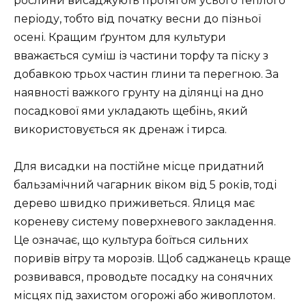
рослини висаджують протягом усього теплого
періоду, тобто від початку весни до пізньої
осені. Кращим ґрунтом для культури
вважається суміш із частини торфу та піску з
добавкою трьох частин глини та перегною. За
наявності важкого грунту на ділянці на дно
посадкової ями укладають щебінь, який
використовується як дренаж і тирса.
Для висадки на постійне місце придатний
бальзамічний чагарник віком від 5 років, тоді
дерево швидко приживеться. Ялиця має
кореневу систему поверхневого закладення.
Це означає, що культура боїться сильних
поривів вітру та морозів. Щоб саджанець краще
розвивався, проводьте посадку на сонячних
місцях під захистом огорожі або живоплотом.