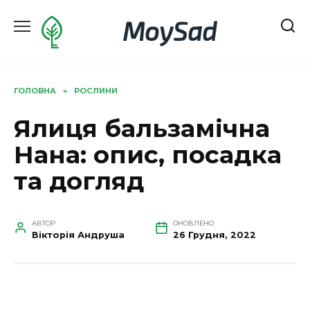
Перейти
MoySad
до
вмісту
ГОЛОВНА
»
РОСЛИНИ
Ялиця бальзамічна
Нана: опис, посадка
та догляд
АВТОР
ОНОВЛЕНО
Вікторія Андруша
26 Грудня, 2022