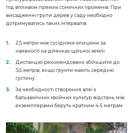
під впливом прямих сонячних променів. При
висадженні групи дерев у саду необхідно
дотримуватись таких інтервалів:
2,5 метри між сусідніми ялицями за
наявності на ділянках щільної землі.
Дистанцію рекомендовано збільшити до
3,5 метрів, якщо ґрунти мають середню
густину.
За необхідності створення алеї з
бальзамічних хвойних культур відстань між
екземплярами беруть кратним 4-5 метрам.