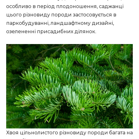
особливо в період плодоношення, саджанці
цього різновиду породи застосовується в
паркобудуванні, ландшафтному дизайні,
озелененні присадибних ділянок.
Хвоя цільнолистого різновиду породи багата на