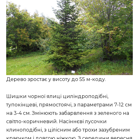
Дерево зростає у висоту до 55 м-коду.
Шишки чорної ялиці циліндроподібні,
тупокінцеві, прямостоячі, з параметрами 7-12 см
на 3-4 см. Змінюють забарвлення з зеленого на
світло-коричневий. Насіннєві лусочки
клиноподібні, з цілісним або трохи зазубреним
краєчком і довгою ніжкою. З середини вересня