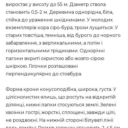
виростає у висоту до 55 м. Діаметр ствола
становить 0,5-2 м. Деревина однорідна, біла,
стійка до ураження шкідниками. У молодих
екземплярів кора сіро-бура, трохи лущиться. У
старих товстіша, темніша, від бурого до чорного
забарвлення, з вертикальними, а потім і
горизонтальними тріщинами. Однорічні
пагони вкриті охристою або жовто-сірою
шкіркою. Гілочки розташовані
перпендикулярно до стовбура.
Форма крони конусоподібна, широка, густа. У
ціліснолистих ялиць, що ростуть на відкритій
ділянці, нижні лапки стосуються землі. Зелені
хвоїнки гострі, жорсткі, сплощені, завжди цілі,
не роздвоєні. На нижній стороні білуваті лінії
ледь помітні. Розмір голочок становить 2-4,5 см