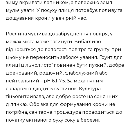
зиму вкривати лапником, а поверхню землі
мульчувати. У посуху ялиця потребує поливу та
дощування крони у вечірній час.
Рослина чутлива до забруднення повітря, у
межах міста може загинути. Вибагливо
відноситься до вологості повітря та ґрунту, при
цьому не переносить заболочування. Грунт для
ялиці цільнолистої повинен бути пухкий, добре
дренований, родючий, слаболужний або
нейтральний – pH 6,1-7,5. За механічним
складом підходить суглинок. Культура
тіньовитривала, але добре росте на сонячних
ділянках. Обрізка для формування крони не
потрібна, санітарна процедура проводиться до
початку активного руху соку в березні.