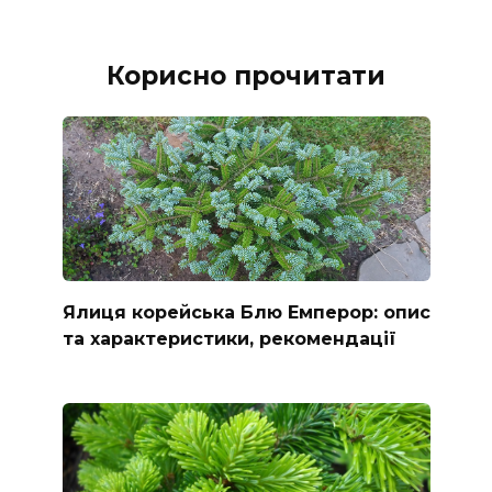
Корисно прочитати
Ялиця корейська Блю Емперор: опис
та характеристики, рекомендації