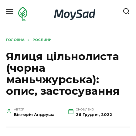
Перейти
MoySad
до
вмісту
ГОЛОВНА
»
РОСЛИНИ
Ялиця цільнолиста
(чорна
маньчжурська):
опис, застосування
АВТОР
ОНОВЛЕНО
Вікторія Андруша
26 Грудня, 2022