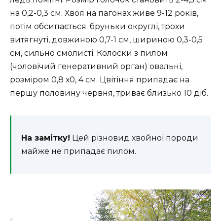
на 0,2-0,3 см. Хвоя на пагонах живе 9-12 років,
потім обсипається. бруньки округлі, трохи
витягнуті, довжиною 0,7-1 см, шириною 0,3-0,5
см, сильно смолисті. Колоски з пилом
(чоловічий генеративний орган) овальні,
розміром 0,8 х0, 4 см. Цвітіння припадає на
першу половину червня, триває близько 10 діб.
На замітку!
Цей різновид хвойної породи
майже не припадає пилом.