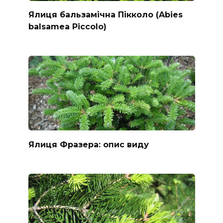
Ялиця бальзамічна Пікколо (Abies
balsamea Piccolo)
Ялиця Фразера: опис виду