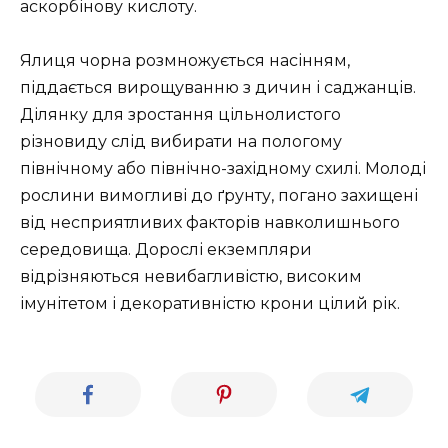
аскорбінову кислоту.
Ялиця чорна розмножується насінням,
піддається вирощуванню з дичин і саджанців.
Ділянку для зростання цільнолистого
різновиду слід вибирати на пологому
північному або північно-західному схилі. Молоді
рослини вимогливі до ґрунту, погано захищені
від несприятливих факторів навколишнього
середовища. Дорослі екземпляри
відрізняються невибагливістю, високим
імунітетом і декоративністю крони цілий рік.