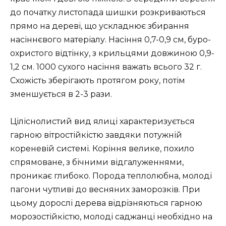
до початку листопада шишки розкриваються
прямо на дереві, що ускладнює збирання
насіннєвого матеріалу. Насіння 0,7-0,9 см, буро-
охристого відтінку, з крильцями довжиною 0,9-
1,2 см. 1000 сухого насіння важать всього 32 г.
Схожість зберігають протягом року, потім
зменшується в 2-3 рази.
Ціліснолистий вид ялиці характеризується
гарною вітростійкістю завдяки потужній
кореневій системі. Коріння велике, похило
спрямоване, з бічними відгалуженнями,
проникає глибоко. Порода теплолюбна, молоді
пагони чутливі до весняних заморозків. При
цьому дорослі дерева відрізняються гарною
морозостійкістю, молоді саджанці необхідно на