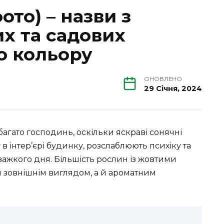
ото) – назви з
х та садових
о кольору
ОНОВЛЕНО
29 Січня, 2024
агато господинь, оскільки яскраві сонячні
 інтер’єрі будинку, розслаблюють психіку та
важкого дня. Більшість рослин із жовтими
 зовнішнім виглядом, а й ароматним