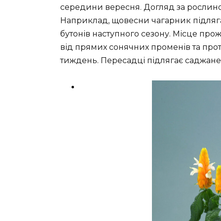
середини вересня. Догляд за рослино
Наприклад, щовесни чагарник підляга
бутонів наступного сезону. Місце пр
від прямих сонячних променів та протя
тиждень. Пересадці підлягає саджанец