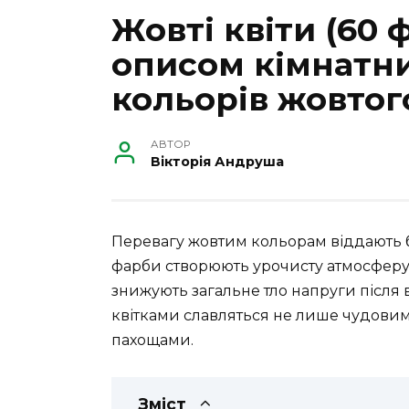
Жовті квіти (60 ф
описом кімнатни
кольорів жовтог
АВТОР
Вікторія Андруша
Перевагу жовтим кольорам віддають б
фарби створюють урочисту атмосферу в
знижують загальне тло напруги після 
квітками славляться не лише чудовим
пахощами.
Зміст