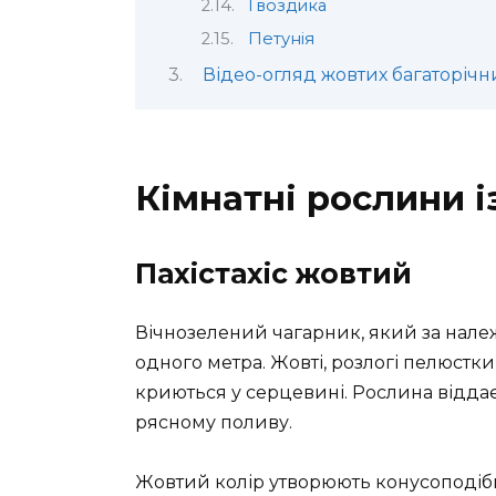
Гвоздика
Петунія
Відео-огляд жовтих багаторічн
Кімнатні рослини і
Пахістахіс жовтий
Вічнозелений чагарник, який за нал
одного метра. Жовті, розлогі пелюстки
криються у серцевині. Рослина віддає
рясному поливу.
Жовтий колір утворюють конусоподібні 