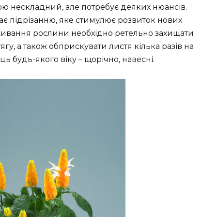
ю нескладний, але потребує деяких нюансів.
є підрізанню, яке стимулює розвиток нових
оживання рослини необхідно ретельно захищати
гу, а також обприскувати листя кілька разів на
ь будь-якого віку – щорічно, навесні.