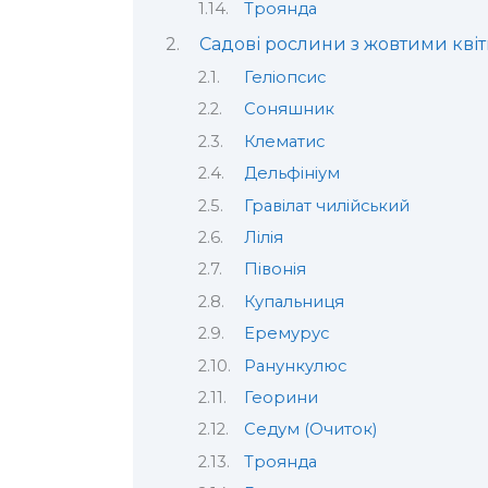
Троянда
Садові рослини з жовтими кві
Геліопсис
Соняшник
Клематис
Дельфініум
Гравілат чилійський
Лілія
Півонія
Купальниця
Еремурус
Ранункулюс
Георини
Седум (Очиток)
Троянда