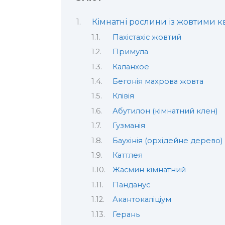
Кімнатні рослини із жовтими к
Пахістахіс жовтий
Примула
Каланхое
Бегонія махрова жовта
Клівія
Абутилон (кімнатний клен)
Гузманія
Баухінія (орхідейне дерево)
Каттлея
Жасмин кімнатний
Панданус
Акантокаліціум
Герань