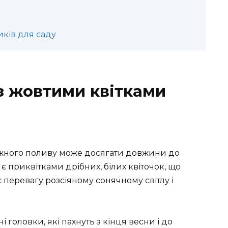
иків для саду
з жовтими квітками
ежного поливу може досягати довжини до
 є приквітками дрібних, білих квіточок, що
 перевагу розсіяному сонячному світлу і
головки, які пахнуть з кінця весни і до