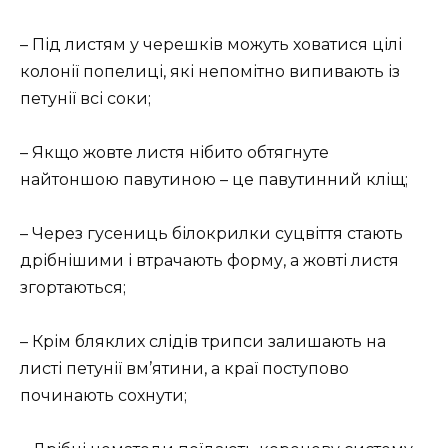
– Під листям у черешків можуть ховатися цілі
колонії попелиці, які непомітно випивають із
петунії всі соки;
– Якщо жовте листя нібито обтягнуте
найтоншою павутиною – це павутинний кліщ;
– Через гусениць білокрилки суцвіття стають
дрібнішими і втрачають форму, а жовті листя
згортаються;
– Крім бляклих слідів трипси залишають на
листі петунії вм’ятини, а краї поступово
починають сохнути;