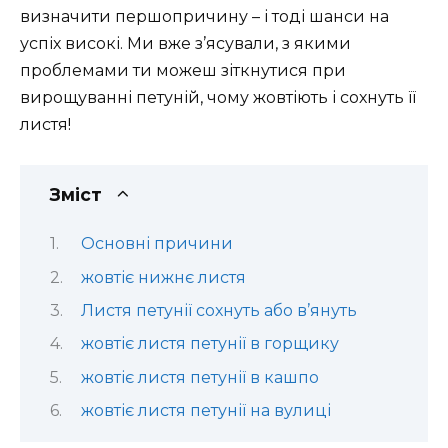
визначити першопричину – і тоді шанси на
успіх високі. Ми вже з’ясували, з якими
проблемами ти можеш зіткнутися при
вирощуванні петуній, чому жовтіють і сохнуть її
листя!
Зміст
Основні причини
жовтіє нижнє листя
Листя петунії сохнуть або в’януть
жовтіє листя петунії в горщику
жовтіє листя петунії в кашпо
жовтіє листя петунії на вулиці