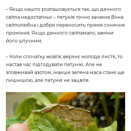
– Якщо кашпо розташовується так, що денного
світла недостатньо – петунія точно зачахне.Вона
світлолюбна і добре переносить пряме сонячне
проміння. Якщо денного світламало, заміни
його штучним;
– Коли спочатку жовтіє верхнє молоде листя, то
настав час підгодувати петунію. Але не
зловживай азотом, інакше зелена маса стане ще
пишнішою, але петунія не зацвіте.