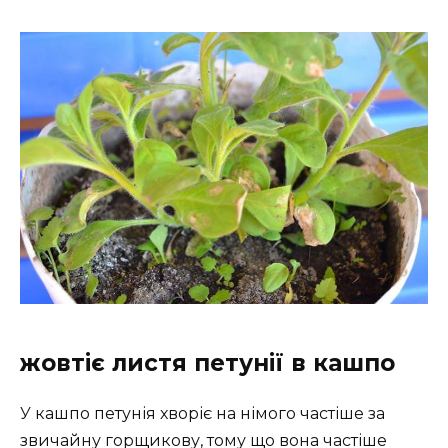
жовтіє листя петунії в кашпо
У кашпо петунія хворіє на німого частіше за
звичайну горщикову, тому що вона частіше