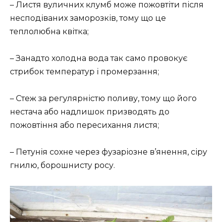
– Листя вуличних клумб може пожовтіти після
несподіваних заморозків, тому що це
теплолюбна квітка;
– Занадто холодна вода так само провокує
стрибок температур і промерзання;
– Стеж за регулярністю поливу, тому що його
нестача або надлишок призводять до
пожовтіння або пересихання листя;
– Петунія сохне через фузаріозне в’янення, сіру
гнилю, борошнисту росу.