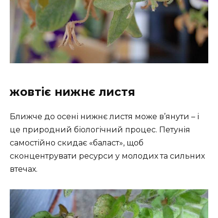
жовтіє нижнє листя
Ближче до осені нижнє листя може в’янути – і
це природний біологічний процес. Петунія
самостійно скидає «баласт», щоб
сконцентрувати ресурси у молодих та сильних
втечах.