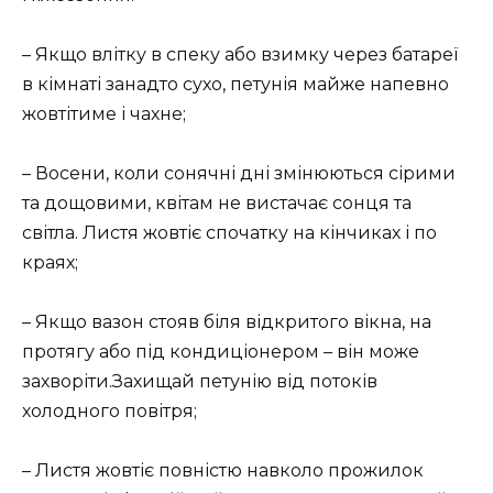
– Якщо влітку в спеку або взимку через батареї
в кімнаті занадто сухо, петунія майже напевно
жовтітиме і чахне;
– Восени, коли сонячні дні змінюються сірими
та дощовими, квітам не вистачає сонця та
світла. Листя жовтіє спочатку на кінчиках і по
краях;
– Якщо вазон стояв біля відкритого вікна, на
протягу або під кондиціонером – він може
захворіти.Захищай петунію від потоків
холодного повітря;
– Листя жовтіє повністю навколо прожилок