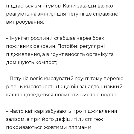
піддається зміні умов. Квіти завжди важко
реагують на зміни, і для петунії це справжнє
випробування.
– Імунітет рослини слабшає через брак
поживних речовин. Потрібні регулярні
підживлення, а в ґрунт вносять органіку та
домішують компост;
– Петунія воліє кислуватий ґрунт, тому перевір
рівень кислотності. Якщо він занадто низький –
кашпо доведеться поливати кислою водою;
– Часто квіткарі забувають про підживлення
залізом, а при його дефіциті листя теж
покриваються жовтими плямами;