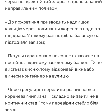
через неінфекційний хлороз, спровокований
неправильним поливом;
– До пожовтіння призводить надлишок
кальцію через поливання жорсткою водою з-
під крана. У такому разі потрібна балансуюча
підгодівля залізом;
– Петунія гарантовано пожовтіє та засохне на
постійно закритому заскленому балконі. Їй не
вистачає кисню, тому відкривай вікна або
винеси контейнер на вулицю;
– Через регулярні переливи розвивається
коренева гнилизна. Її складно виявити не в
критичній стадії, тому перевіряй стебло біля
землі.