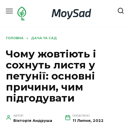
Перейти
MoySad
до
вмісту
ГОЛОВНА
»
ДАЧА ТА САД
Чому жовтіють і
сохнуть листя у
петунії: основні
причини, чим
підгодувати
АВТОР
ОНОВЛЕНО
Вікторія Андруша
11 Липня, 2022