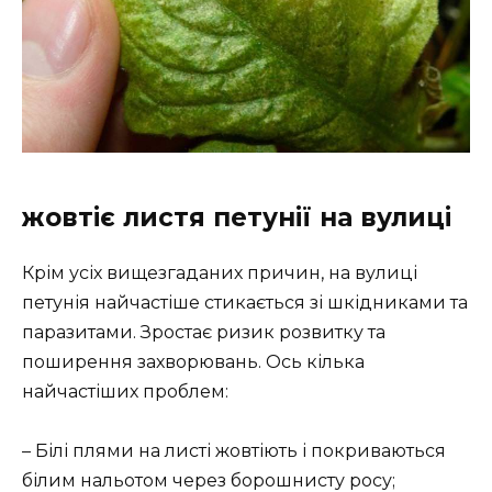
жовтіє листя петунії на вулиці
Крім усіх вищезгаданих причин, на вулиці
петунія найчастіше стикається зі шкідниками та
паразитами. Зростає ризик розвитку та
поширення захворювань. Ось кілька
найчастіших проблем:
– Білі плями на листі жовтіють і покриваються
білим нальотом через борошнисту росу;