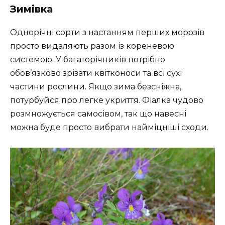
Зимівка
Однорічні сорти з настанням перших морозів
просто видаляють разом із кореневою
системою. У багаторічників потрібно
обов’язково зрізати квітконоси та всі сухі
частини рослини. Якщо зима безсніжна,
потурбуйся про легке укриття. Фіалка чудово
розмножується самосівом, так що навесні
можна буде просто вибрати найміцніші сходи.