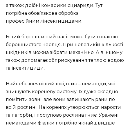
а також дрібні комарики сциариди. Тут
потрібна обов’язкова обробка
професійнимиінсектицидами.
Білий борошнистий наліт може бути ознакою
борошнистого червця. При невеликій кількості
шкідників можна зібрати механічно. А в іншому
також допомагає обприскування теплою водою
та інсектициди.
Найнебезпечніший шкідник – нематоди, які
знищують кореневу систему. Їх дуже складно
помітити зовні, але вони залишають рани по
всій рослині. На коренях утворюються нарости
та пагорби, і поступово рослина гниє. Уражені
нематодами фіалки потрібно якнайшвидше