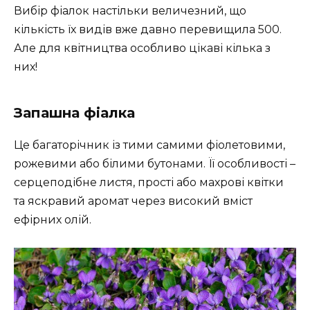
Вибір фіалок настільки величезний, що
кількість їх видів вже давно перевищила 500.
Але для квітництва особливо цікаві кілька з
них!
Запашна фіалка
Це багаторічник із тими самими фіолетовими,
рожевими або білими бутонами. Її особливості –
серцеподібне листя, прості або махрові квітки
та яскравий аромат через високий вміст
ефірних олій.