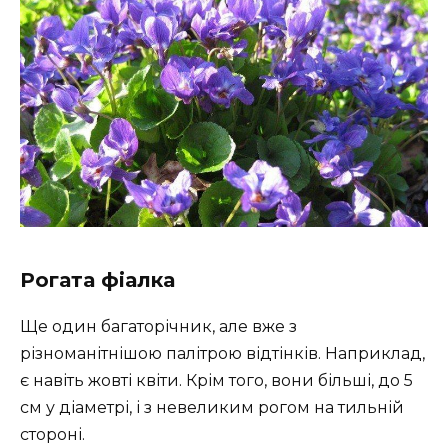
Рогата фіалка
Ще один багаторічник, але вже з
різноманітнішою палітрою відтінків. Наприклад,
є навіть жовті квіти. Крім того, вони більші, до 5
см у діаметрі, і з невеликим рогом на тильній
стороні.