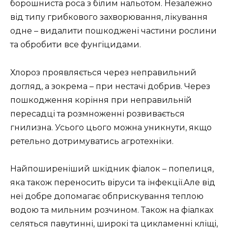
борошниста роса з білим нальотом. Незалежно
від типу грибкового захворювання, лікування
одне – видалити пошкоджені частини рослини
та обробити все фунгіцидами.
Хлороз проявляється через неправильний
догляд, а зокрема – при нестачі добрив. Через
пошкодження коріння при неправильній
пересадці та розмноженні розвивається
гнилизна. Усього цього можна уникнути, якщо
ретельно дотримуватись агротехніки.
Найпоширеніший шкідник фіалок – попелиця,
яка також переносить віруси та інфекції.Але від
неї добре допомагає обприскування теплою
водою та мильним розчином. Також на фіалках
селяться павутинні, широкі та цикламенні кліщі,