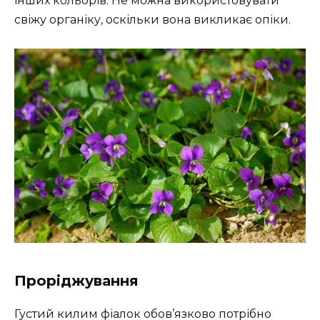
інших кольорів. Не можна використовувати
свіжу органіку, оскільки вона викликає опіки.
Проріджування
Густий килим фіалок обов’язково потрібно