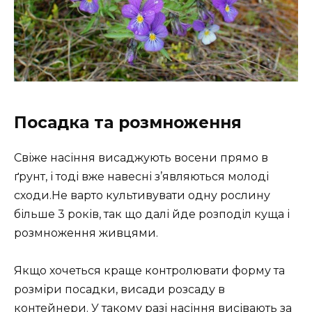
Посадка та розмноження
Свіже насіння висаджують восени прямо в
ґрунт, і тоді вже навесні з’являються молоді
сходи.Не варто культивувати одну рослину
більше 3 років, так що далі йде розподіл куща і
розмноження живцями.
Якщо хочеться краще контролювати форму та
розміри посадки, висади розсаду в
контейнери. У такому разі насіння висівають за