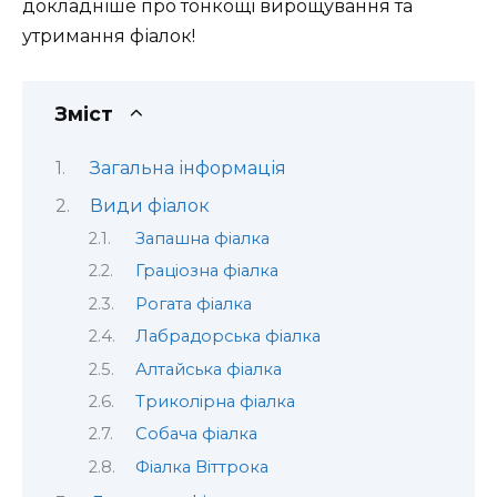
докладніше про тонкощі вирощування та
утримання фіалок!
Зміст
Загальна інформація
Види фіалок
Запашна фіалка
Граціозна фіалка
Рогата фіалка
Лабрадорська фіалка
Алтайська фіалка
Триколірна фіалка
Собача фіалка
Фіалка Віттрока