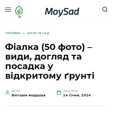
Перейти
MoySad
до
вмісту
ГОЛОВНА
»
ДАЧА ТА САД
Фіалка (50 фото) –
види, догляд та
посадка у
відкритому ґрунті
АВТОР
ОНОВЛЕНО
Вікторія Андруша
24 Січня, 2024