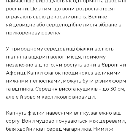
найчастіше вирощують як однорічні та дворічні
рослини. Це з тим, що вони розростаються і
втрачають свою декоративність. Велике
яйцевидне або серцеподібне листя зібране в
прикореневу розетку.
У природному середовищі фіалки воліють
півтіні та відкриті вологі місця, причому
незалежно від того, чи ростуть вони в Європі чи
Африці. Квітки фіалок поодинокі, з великими
нижніми пелюстками, можуть бути різних форм
та відтінків. Середня висота кущиків – до 30 см,
але є й зовсім карликові різновиди.
Квітнуть фіалки навесні чи влітку, залежно від
сорту. Вони чудово почуваються між деревами,
біля хвойників і серед чагарників. Ними ж