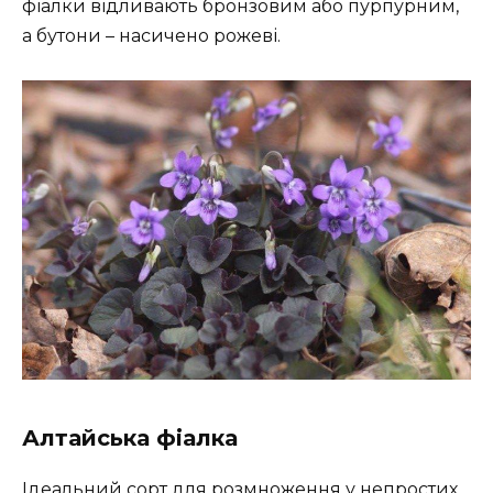
фіалки відливають бронзовим або пурпурним,
а бутони – насичено рожеві.
Алтайська фіалка
Ідеальний сорт для розмноження у непростих