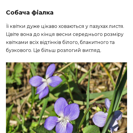
Собача фіалка
Її квітки дуже цікаво ховаються у пазухах листя.
Цвіте вона до кінця весни середнього розміру
квітками всіх відтінків білого, блакитного та
бузкового. Це більш розлогий вигляд.