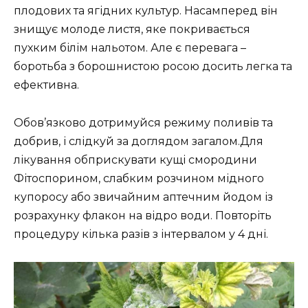
плодових та ягідних культур. Насамперед він
знищує молоде листя, яке покривається
пухким білім нальотом. Але є перевага –
боротьба з борошнистою росою досить легка та
ефективна.
Обов’язково дотримуйся режиму поливів та
добрив, і слідкуй за доглядом загалом.Для
лікування обприскувати кущі смородини
Фітоспорином, слабким розчином мідного
купоросу або звичайним аптечним йодом із
розрахунку флакон на відро води. Повторіть
процедуру кілька разів з інтервалом у 4 дні.