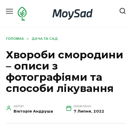
Перейти
MoySad
до
вмісту
ГОЛОВНА
»
ДАЧА ТА САД
Хвороби смородини
– описи з
фотографіями та
способи лікування
АВТОР
ОНОВЛЕНО
Вікторія Андруша
7 Липня, 2022