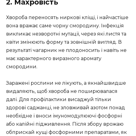
2. Махровість
Хвороба переносять ниркові кліщі, і найчастіше
вона вражає саме чорну смородину. Інфекція
викликає незворотні мутації, через які листя та
квіти змінюють форму та зовнішній вигляд. В
результаті чагарник не плодоносить і навіть не
має характерного виразного аромату
смородини.
Заражені рослини не лікують, а якнайшвидше
видаляють, щоб хвороба не поширювалася
далі. Для профілактики висаджуй тільки
здорові саджанці, не зловживай азотом понад
необхідне і вноси імуномодулюючі фосфорні
або калійні підживлення. Після збору врожаю
обприскай кущі фосфорними препаратами, як