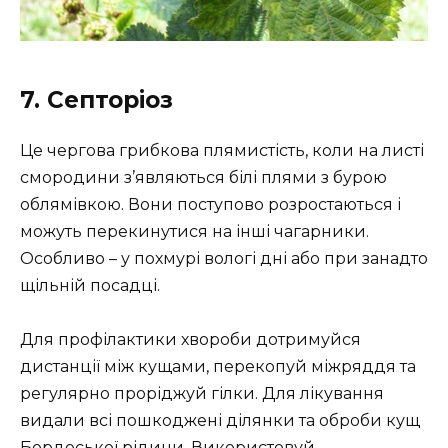
7. Септоріоз
Це чергова грибкова плямистість, коли на листі
смородини з’являються білі плями з бурою
облямівкою. Вони поступово розростаються і
можуть перекинутися на інші чагарники.
Особливо – у похмурі вологі дні або при занадто
щільній посадці.
Для профілактики хвороби дотримуйся
дистанції між кущами, перекопуй міжряддя та
регулярно проріджуй гілки. Для лікування
видали всі пошкоджені ділянки та оброби кущ
Бордоської рідини. Використовуй