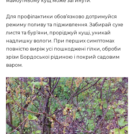
майбутньому кущ може загинути.
Для профілактики обов’язково дотримуйся
режиму поливу та підживлення. Забирай сухе
листя та бур’яни, проріджуй кущі, уникай
надлишку вологи. При перших симптомах
повністю виріж усі пошкоджені гілки, оброби
зрізи Бордоської рідиною і покрий садовим
варом.