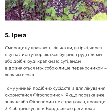
5. Іржа
Смородину вражають кілька видів іржі, через
яку на листі утворюються бугристі руді плями
або дрібні руді крапки.По суті, види
відрізняються між собою лише переносником –
хвоя чи осока.
Тому уникай подібних сусідств, а для лікування
скористайся Фітоспорином. Якщо поразка вже
значне або Фітоспорин не спрацював, проведи
3-4 обприскуванняБордоською рідиною з