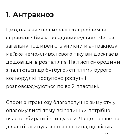
1. Антракноз
Це одна з найпоширеніших проблем та
справжній бич усіх садових культур. Через
загальну поширеність уникнути антракнозу
майже неможливо, і свого піку він досягає в
дощові дні в розпал літа. На листі смородини
з’являються дрібні бугристі плями бурого
кольору, які поступово ростуть і
розповсюджуються по всій пластині.
Спори антракнозу благополучно зимують у
опалому листі, тому всі залишки потрібно
вчасно збирати і знищувати. Якщо раніше на
ділянці загинула хвора рослина, ще кілька