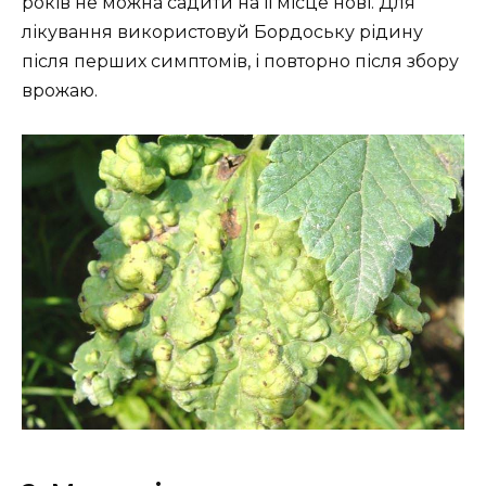
років не можна садити на її місце нові. Для
лікування використовуй Бордоську рідину
після перших симптомів, і повторно після збору
врожаю.