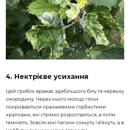
4. Нектрієве усихання
Цей грибок вражає здебільшого білу та червону
смородину. Через нього молоді гілки
покриваються оранжевими горбистими
крапками, які стрімко розростаються, а потім
темніють. Зовсім юні пагони сохнуть і в’януть, а в