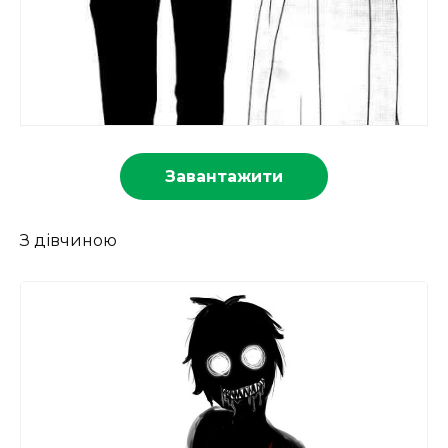
Завантажити
З дівчиною