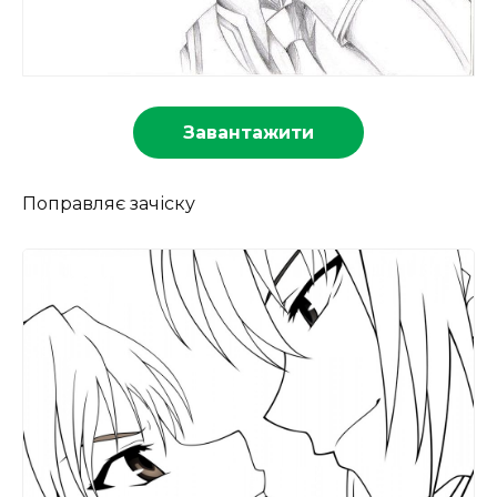
Завантажити
Поправляє зачіску