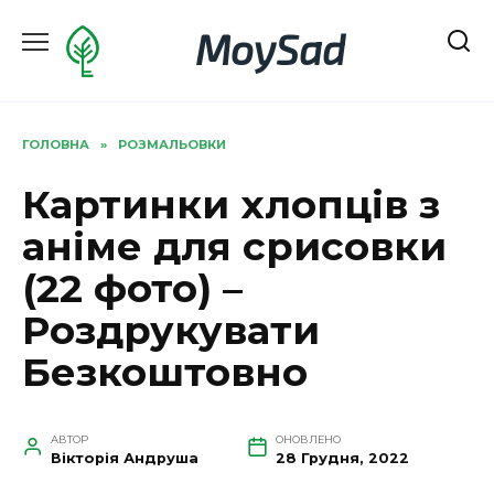
Перейти
MoySad
до
вмісту
ГОЛОВНА
»
РОЗМАЛЬОВКИ
Картинки хлопців з
аніме для срисовки
(22 фото) –
Роздрукувати
Безкоштовно
АВТОР
ОНОВЛЕНО
Вікторія Андруша
28 Грудня, 2022