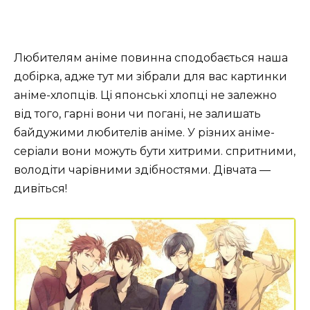
Любителям аніме повинна сподобається наша
добірка, адже тут ми зібрали для вас картинки
аніме-хлопців. Ці японські хлопці не залежно
від того, гарні вони чи погані, не залишать
байдужими любителів аніме. У різних аніме-
серіали вони можуть бути хитрими. спритними,
володіти чарівними здібностями. Дівчата —
дивіться!