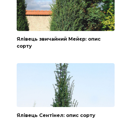
Ялівець звичайний Мейєр: опис
сорту
Ялівець Сентінел: опис сорту