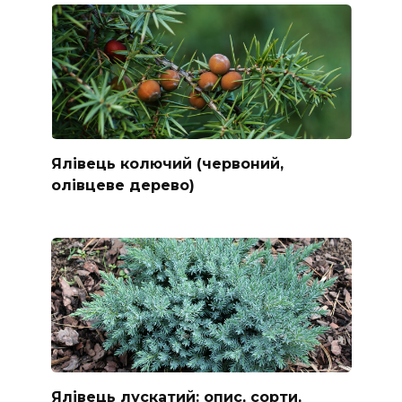
Ялівець колючий (червоний,
олівцеве дерево)
Ялівець лускатий: опис, сорти,