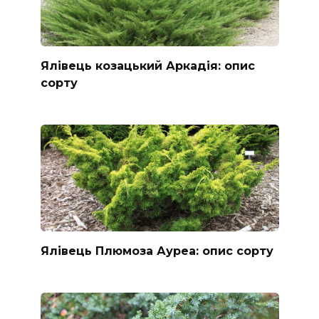
Ялівець козацький Аркадія: опис
сорту
Ялівець Плюмоза Ауреа: опис сорту