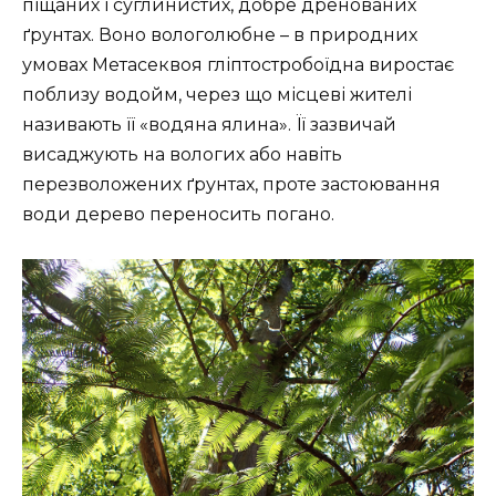
піщаних і суглинистих, добре дренованих
ґрунтах. Воно вологолюбне – в природних
умовах Метасеквоя гліптостробоїдна виростає
поблизу водойм, через що місцеві жителі
називають її «водяна ялина». Її зазвичай
висаджують на вологих або навіть
перезволожених ґрунтах, проте застоювання
води дерево переносить погано.