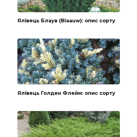
Ялівець Блаув (Blaauw): опис сорту
Ялівець Голден Флейм: опис сорту