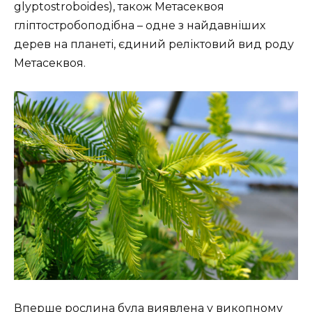
glyptostroboides), також Метасеквоя
гліптостробоподібна – одне з найдавніших
дерев на планеті, єдиний реліктовий вид роду
Метасеквоя.
Вперше рослина була виявлена у викопному