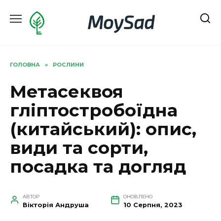
Перейти
MoySad
до
вмісту
ГОЛОВНА
»
РОСЛИНИ
Метасеквоя
гліптостробоїдна
(китайський): опис,
види та сорти,
посадка та догляд
АВТОР
ОНОВЛЕНО
Вікторія Андруша
10 Серпня, 2023