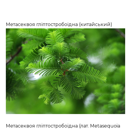
Метасеквоя гліптостробоїдна (китайський)
Метасеквоя гліптостробоідна (лат. Metasequoia