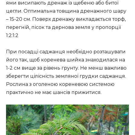
ями висипають дренаж із щебеню або битої
цегли. Оптимальна товщина дренажного шару
– 15-20 см. Поверх дренажу викладається торф,
перегній, пісок та дернова земля у пропорції
1:2:1:2
При посадці саджанця необхідно розташувати
його так, щоб коренева шийка знаходилася на
1-2 см вище за рівень грунту. Не менш важливо
зберегти цілісність земляної грудки саджанця.
Рослина з оголеною кореневою системою
практично не має шансів прижитися.