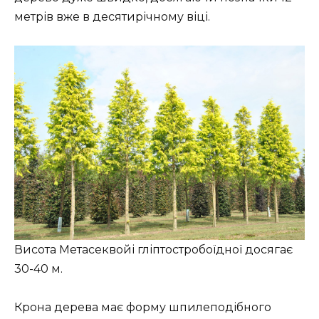
метрів вже в десятирічному віці.
Висота Метасеквойі гліптостробоїдної досягає
30-40 м.
Крона дерева має форму шпилеподібного