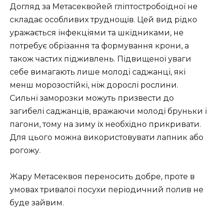
Догляд за Метасеквойей гліптостробоїдної не
складає особливих труднощів. Цей вид рідко
уражається інфекціями та шкідниками, не
потребує обрізання та формування крони, а
також частих підживлень. Підвищеної уваги
себе вимагають лише молоді саджанці, які
менш морозостійкі, ніж дорослі рослини.
Сильні заморозки можуть призвести до
загибелі саджанців, вражаючи молоді бруньки і
пагони, тому на зиму їх необхідно прикривати.
Для цього можна використовувати лапник або
рогожу.
Жару Метасеквоя переносить добре, проте в
умовах тривалої посухи періодичний полив не
буде зайвим.