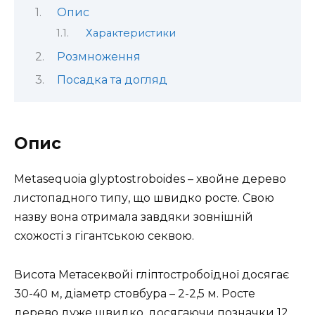
Опис
Характеристики
Розмноження
Посадка та догляд
Опис
Metasequoia glyptostroboides – хвойне дерево
листопадного типу, що швидко росте. Свою
назву вона отримала завдяки зовнішній
схожості з гігантською секвою.
Висота Метасеквойі гліптостробоїдної досягає
30-40 м, діаметр стовбура – 2-2,5 м. Росте
дерево дуже швидко, досягаючи позначки 12