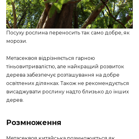
Посуху рослина переносить так само добре, як
морози.
Метасеквоя відрізняється гарною
тіньовитривалістю, але найкращий розвиток
дерева забезпечує розташування на добре
освітлених ділянках. Також не рекомендується
висаджувати рослину надто близько до інших
дерев.
Розмноження
Метасеквоя китайська розмножується як