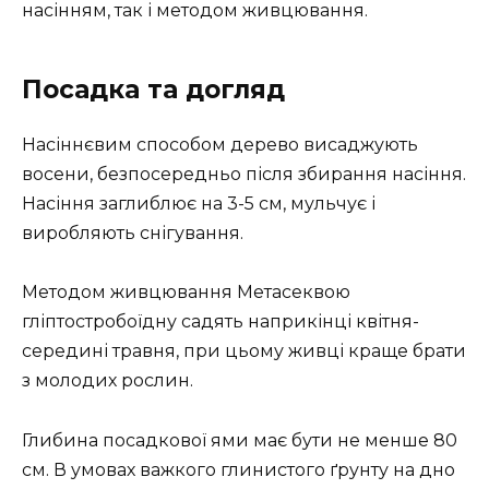
насінням, так і методом живцювання.
Посадка та догляд
Насіннєвим способом дерево висаджують
восени, безпосередньо після збирання насіння.
Насіння заглиблює на 3-5 см, мульчує і
виробляють снігування.
Методом живцювання Метасеквою
гліптостробоїдну садять наприкінці квітня-
середині травня, при цьому живці краще брати
з молодих рослин.
Глибина посадкової ями має бути не менше 80
см. В умовах важкого глинистого ґрунту на дно