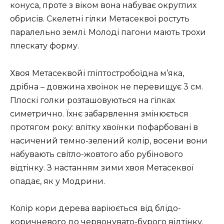
конуса, проте з віком вона набуває округлих
обрисів. Скелетні гілки Метасеквої ростуть
паралельно землі. Молоді пагони мають трохи
плескату форму.
Хвоя Метасеквойі гліптостробоїдна м’яка,
дрібна – довжина хвоїнок не перевищує 3 см.
Плоскі голки розташовуються на гілках
симетрично. Їхнє забарвлення змінюється
протягом року: влітку хвоїнки пофарбовані в
насичений темно-зелений колір, восени вони
набувають світло-жовтого або рубінового
відтінку. З настанням зими хвоя Метасеквої
опадає, як у Модрини.
Колір кори дерева варіюється від блідо-
коричневого до червонувато-бурого відтінку.