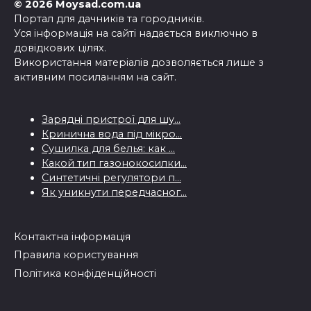
© 2026 Moysad.com.ua
Портал для дачників та городників.
Уся інформація на сайті надається виключно в
довідкових цілях.
Використання матеріалів дозволяється лише з
активним посиланням на сайт.
Зарядні пристрої для шу...
Кринична вода під мікро...
Сушилка для белья: как ...
Какой тип газонокосилки...
Синтетичні регулятори п...
Як уникнути передчасног...
Контактна інформація
Правила користування
Політика конфіденційності