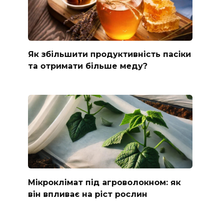
Як збільшити продуктивність пасіки
та отримати більше меду?
Мікроклімат під агроволокном: як
він впливає на ріст рослин