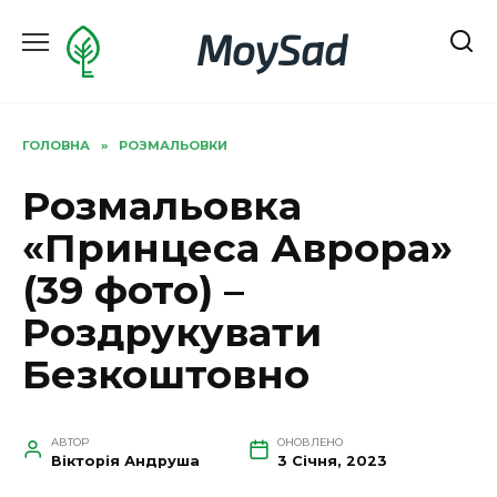
Перейти
MoySad
до
вмісту
ГОЛОВНА
»
РОЗМАЛЬОВКИ
Розмальовка
«Принцеса Аврора»
(39 фото) –
Роздрукувати
Безкоштовно
АВТОР
ОНОВЛЕНО
Вікторія Андруша
3 Січня, 2023