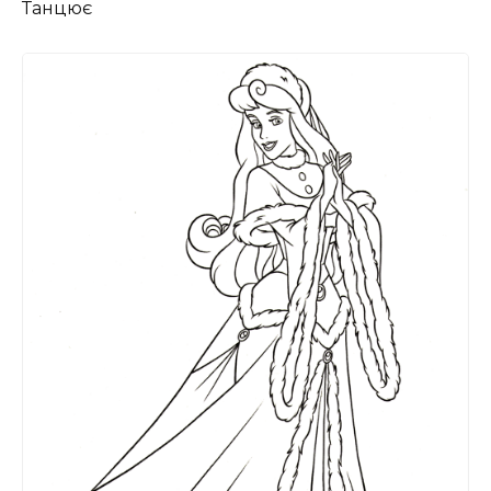
Танцює