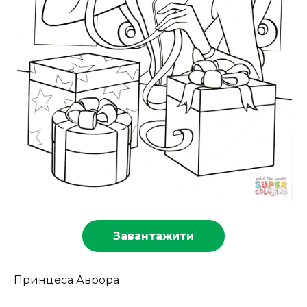
Завантажити
Принцеса Аврора