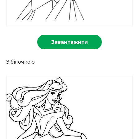
Завантажити
З білочкою