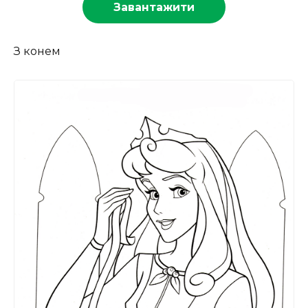
Завантажити
З конем