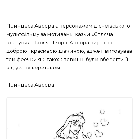
Принцеса Аврора є персонажем діснеївського
мультфільму за мотивами казки «Спляча
красуня» Шарля Перро. Аврора виросла
доброю і красивою дівчиною, адже її виховував
три феечки які також повинні були вберегти її
від уколу веретеном.
Принцеса Аврора