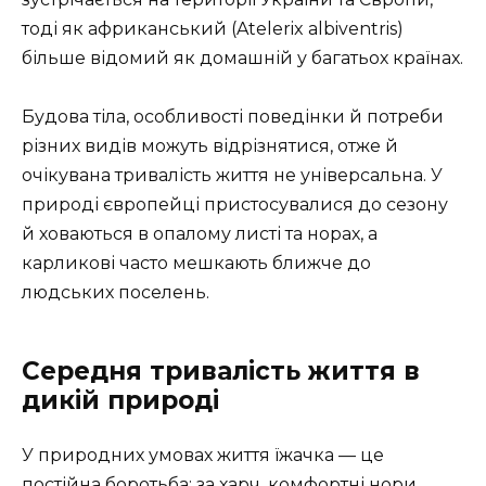
тоді як африканський (Atelerix albiventris)
більше відомий як домашній у багатьох країнах.
Будова тіла, особливості поведінки й потреби
різних видів можуть відрізнятися, отже й
очікувана тривалість життя не універсальна. У
природі європейці пристосувалися до сезону
й ховаються в опалому листі та норах, а
карликові часто мешкають ближче до
людських поселень.
Середня тривалість життя в
дикій природі
У природних умовах життя їжачка — це
постійна боротьба: за харч, комфортні нори,