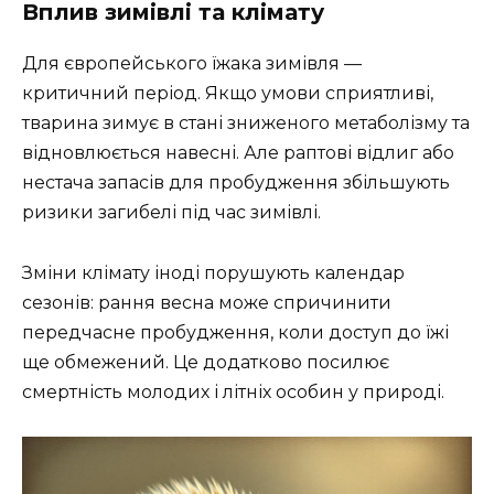
Вплив зимівлі та клімату
Для європейського їжака зимівля —
критичний період. Якщо умови сприятливі,
тварина зимує в стані зниженого метаболізму та
відновлюється навесні. Але раптові відлиг або
нестача запасів для пробудження збільшують
ризики загибелі під час зимівлі.
Зміни клімату іноді порушують календар
сезонів: рання весна може спричинити
передчасне пробудження, коли доступ до їжі
ще обмежений. Це додатково посилює
смертність молодих і літніх особин у природі.