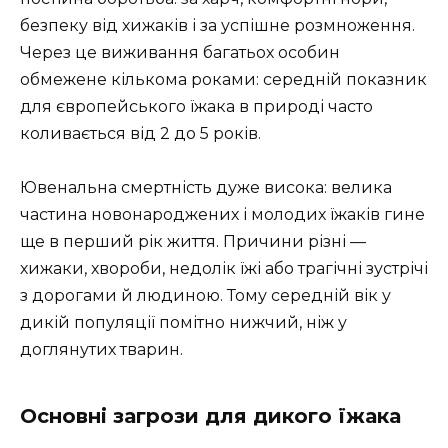
безпеку від хижаків і за успішне розмноження.
Через це виживання багатьох особин
обмежене кількома роками: середній показник
для європейського їжака в природі часто
коливається від 2 до 5 років.
Ювенальна смертність дуже висока: велика
частина новонароджених і молодих їжаків гине
ще в перший рік життя. Причини різні —
хижаки, хвороби, недолік їжі або трагічні зустрічі
з дорогами й людиною. Тому середній вік у
дикій популяції помітно нижчий, ніж у
доглянутих тварин.
Основні загрози для дикого їжака