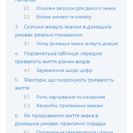
Основні загрози для дикого їжака
Вплив зимівлі та клімату
Скільки живуть їжачки в домашніх
умовах: реальні показники
Чому домашні їжаки живуть довше
Порівняльна таблиця: середня
тривалість життя різних видів
Зауваження щодо цифр
Фактори, що скорочують тривалість
життя
Роль харчування та ожиріння
Хвороби, притаманні їжакам
Як продовжити життя їжака в
домашніх умовах: практичні поради
Оптимальна температура і гігієна