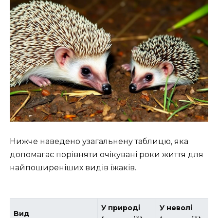
Нижче наведено узагальнену таблицю, яка
допомагає порівняти очікувані роки життя для
найпоширеніших видів їжаків.
У природі
У неволі
Вид