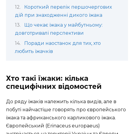
Короткий перелік першочергових
дій при знаходженні дикого їжака
Що чекає їжака у майбутньому:
довготривалі перспективи
Поради наостанок для тих, хто
любить їжачків
Хто такі їжаки: кілька
специфічних відомостей
До ряду їжаків належить кілька видів, але в
побуті найчастіше говорять про європейського
їжака та африканського карликового їжака.
Європейський (Erinaceus europaeus)
зустрічається на території України та Європи,