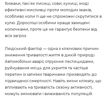
Хижаки, такі як лисиці, сови, куниці, іноді
ефективні мисливці проти молодих їжаків,
особливо коли ті ще не спроможні скрутитися в
кулю. Доросліші особини краще захищені
колючками, проте це не гарантує безпеки від
всіх загроз.
Людський фактор — одна з ключових причин
зниження тривалості життя в дикій природі.
Автомобільні аварії, отруєння пестицидами,
руйнування місць для укриття та частіше
перетин із хатніми тваринами призводять до
підвищеної смертності. Навіть зміни клімату, що
впливають на тривалість сезону активності,
можуть змінювати і виживаність популяцій.