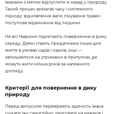
їжаками з метою відпустити їх назад у природу.
Такий процес вимагає часу і системного
підходу: відновлення ваги, лікування травм і
поступове відвикання від людини.
Не всі тварини підлягають поверненню в дику
середу. Деякі стають придатними лише для
життя в умовах садів і парків, інші —
залишаються на утриманні в притулках, де
можуть жити кілька років за належного
догляду.
Критерії для повернення в дику
природу
Перед випуском перевіряють здатність їжака
шукати їжу самостійно, реагувати на хижаків і