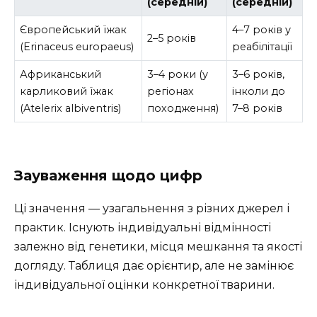
(середній)
(середній)
Європейський їжак
4–7 років у
2–5 років
(Erinaceus europaeus)
реабілітації
Африканський
3–4 роки (у
3–6 років,
карликовий їжак
регіонах
інколи до
(Atelerix albiventris)
походження)
7–8 років
Зауваження щодо цифр
Ці значення — узагальнення з різних джерел і
практик. Існують індивідуальні відмінності
залежно від генетики, місця мешкання та якості
догляду. Таблиця дає орієнтир, але не замінює
індивідуальної оцінки конкретної тварини.