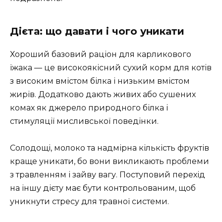
Дієта: що давати і чого уникати
Хороший базовий раціон для карликового
їжака — це високоякісний сухий корм для котів
з високим вмістом білка і низьким вмістом
жирів. Додатково дають живих або сушених
комах як джерело природного білка і
стимуляції мисливської поведінки.
Солодощі, молоко та надмірна кількість фруктів
краще уникати, бо вони викликають проблеми
з травленням і зайву вагу. Поступовий перехід
на іншу дієту має бути контрольованим, щоб
уникнути стресу для травної системи.