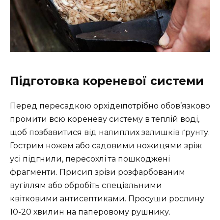
Підготовка кореневої системи
Перед пересадкою орхідеїпотрібно обов’язково
промити всю кореневу систему в теплій воді,
щоб позбавитися від налиплих залишків ґрунту.
Гострим ножем або садовими ножицями зріж
усі підгнили, пересохлі та пошкоджені
фрагменти. Присип зрізи розфарбованим
вугіллям або обробіть спеціальними
квітковими антисептиками. Просуши рослину
10-20 хвилин на паперовому рушнику.