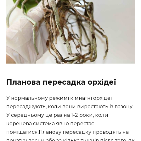
Планова пересадка орхідеї
У нормальному режимі кімнатні орхідеї
пересаджують, коли вони виростають із вазону.
У середньому це раз на 1-2 роки, коли
коренева система явно перестає
поміщатися.Планову пересадку проводять на
початку весни або за кілька тижнів після того, як