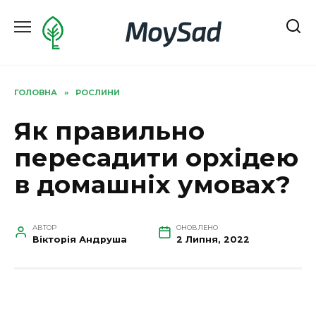
Перейти
MoySad
до
вмісту
ГОЛОВНА
»
РОСЛИНИ
Як правильно
пересадити орхідею
в домашніх умовах?
АВТОР
ОНОВЛЕНО
Вікторія Андруша
2 Липня, 2022