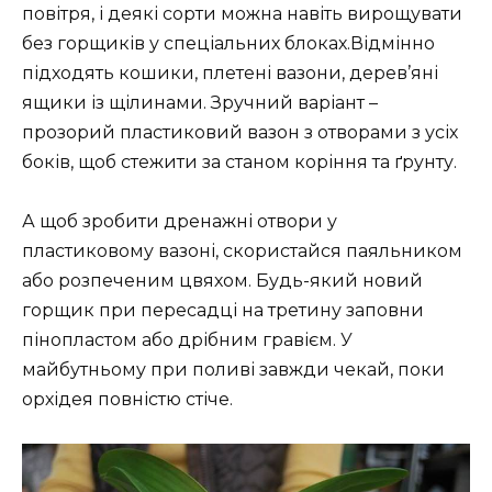
повітря, і деякі сорти можна навіть вирощувати
без горщиків у спеціальних блоках.Відмінно
підходять кошики, плетені вазони, дерев’яні
ящики із щілинами. Зручний варіант –
прозорий пластиковий вазон з отворами з усіх
боків, щоб стежити за станом коріння та ґрунту.
А щоб зробити дренажні отвори у
пластиковому вазоні, скористайся паяльником
або розпеченим цвяхом. Будь-який новий
горщик при пересадці на третину заповни
пінопластом або дрібним гравієм. У
майбутньому при поливі завжди чекай, поки
орхідея повністю стіче.