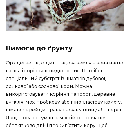
Вимоги до ґрунту
Орхідеї не підходить садова земля – ​​вона надто
важка і коріння швидко згниє. Потрібен
спеціальний субстрат із шматків дубової,
осикової або соснової кори. Можна
використовувати коріння папороті, деревне
вугілля, мох, пробкову або пінопластову крихту,
шматки крейди, гранульовану глину або перліт.
Якщо готуєш суміш самостійно, спочатку
обов’язково двічі прокип’ятити кору, щоб