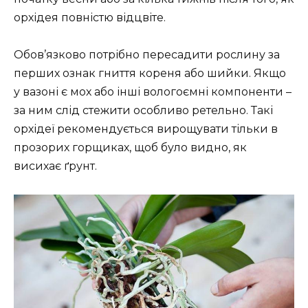
орхідея повністю відцвіте.
Обов’язково потрібно пересадити рослину за
перших ознак гниття кореня або шийки. Якщо
у вазоні є мох або інші вологоємні компоненти –
за ним слід стежити особливо ретельно. Такі
орхідеї рекомендується вирощувати тільки в
прозорих горщиках, щоб було видно, як
висихає ґрунт.