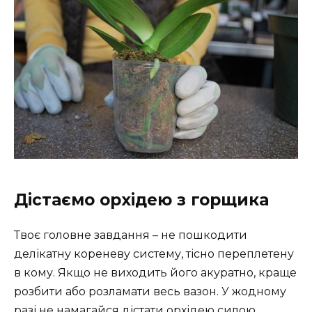
Дістаємо орхідею з горщика
Твоє головне завдання – не пошкодити
делікатну кореневу систему, тісно переплетену
в кому. Якщо не виходить його акуратно, краще
розбити або розламати весь вазон. У жодному
разі не намагайся дістати орхідею силою,