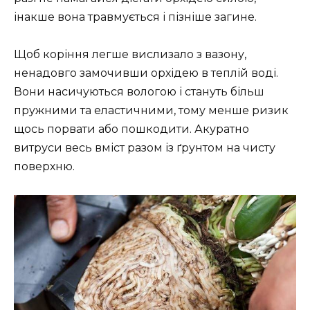
інакше вона травмується і пізніше загине.
Щоб коріння легше вислизало з вазону,
ненадовго замочивши орхідею в теплій воді.
Вони насичуються вологою і стануть більш
пружними та еластичними, тому менше ризик
щось порвати або пошкодити. Акуратно
витруси весь вміст разом із ґрунтом на чисту
поверхню.