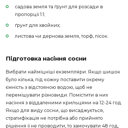
садова земля та ґрунт для розсади в
пропорції 1:1;
ґрунт для хвойних;
листова чи дернова земля, торф, пісок.
Підготовка насіння сосни
Вибрати найміцніші екземпляри. Якщо шишок
було кілька, під кожну поставити окрему
ємність з відстояною водою, щоб не
перемішувати різновиди. Помістити в них
насіння з віддаленими крильцями на 12-24 год.
Якщо для виду сосни, що висаджується,
стратифікація не потрібна або прийнято
рішення її не проводити, то замочувати 48 год,