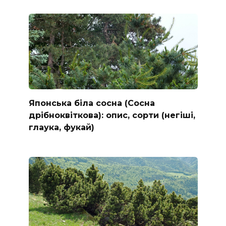
Японська біла сосна (Сосна
дрібноквіткова): опис, сорти (негіші,
глаука, фукай)