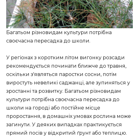
Багатьом різновидам культури потрібна
своєчасна пересадка до школи.
У регіонах з коротким літом вигонку розсади
рекомендується починати ближче до травня,
оскільки з'являться паростки сосни, потім
виростуть невеликі саджанці, але зупиняться у
зростанні та розвитку. Багатьом різновидам
культури потрібна своєчасна пересадка до
школи на городі або постійне місце
проростання, в домашніх умовах рослина може
загинути. У деяких випадках практикується
прямий посів у відкритий ґрунт або теплицю.