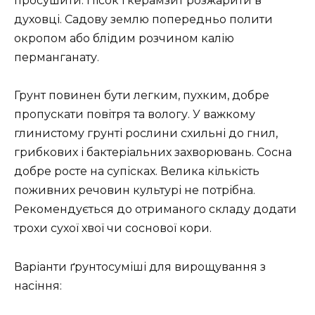
просушити. Пісок і керамзит розжарити в
духовці. Садову землю попередньо полити
окропом або блідим розчином калію
перманганату.
Грунт повинен бути легким, пухким, добре
пропускати повітря та вологу. У важкому
глинистому грунті рослини схильні до гнил,
грибкових і бактеріальних захворювань. Сосна
добре росте на супісках. Велика кількість
поживних речовин культурі не потрібна.
Рекомендується до отриманого складу додати
трохи сухої хвої чи соснової кори.
Варіанти ґрунтосуміші для вирощування з
насіння: