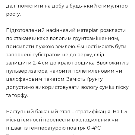
далі помістити на добу в будь-який стимулятор
росту.
Підготовлений насіннєвий матеріал розкласти
по стаканчиках з вологим ґрунтозмішенням,
присипати пухкою землею. Ємності мають бути
заповнені субстратом не до верху, слід
залишити 2-4 см до краю горщика. Зволожити з
пульверизатора, накрити поліетиленовим чи
целофановим пакетом. Замість ґрунту
допустимо використовувати вологу суміш піску
та торфу.
Наступний бажаний етап – стратифікація. На 1-3
місяці ємності перенести в холодильник чи
підвал із температурою повітря 0-4°C.