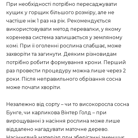
При необхідності потрібно пересаджувати
кущик у горщик більшого розміру, але не
частіше ніж 1 раз на рік. Рекомендується
використовувати метод перевалки, у якому
коренева система залишається у земляному
комі. При її оголенні рослина слабшає, може
захворіти та загинути. Деяким різновидам
потрібно робити формування крони. Перший
раз провести процедуру можна лише через 2
роки. Після неправильного обрізання сосна
може почати хворіти.
Незалежно від сорту – чи то високоросла сосна
Бунге, чи карликова Вінтер Голд – при
вирощуванні з насіння рослина може лише
віддалено нагадувати маточне дерево.
Насіннєвий матеріал при зберіганні зменшує