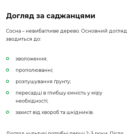
Догляд за саджанцями
Сосна – невибагливе дерево. Основний догляд
зводиться до:
зволоження;
прополюванні;
розпушування ґрунту;
пересадці в глибшу ємність у міру
необхідності;
захист від хвороб та шкідників.
Догляд культурі потрібні перші 2-3 роки. Після