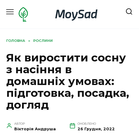
Перейти
MoySad
до
вмісту
ГОЛОВНА
»
РОСЛИНИ
Як виростити сосну
з насіння в
домашніх умовах:
підготовка, посадка,
догляд
АВТОР
ОНОВЛЕНО
Вікторія Андруша
26 Грудня, 2022