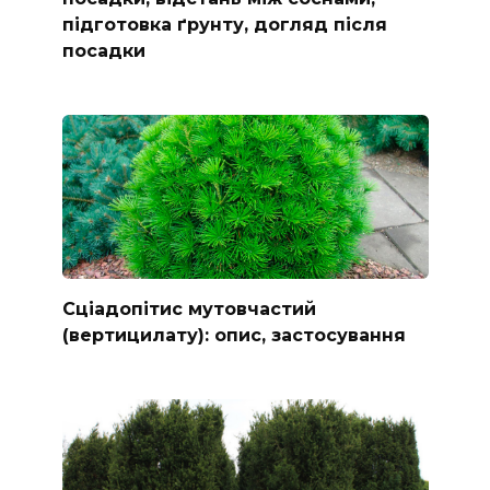
підготовка ґрунту, догляд після
посадки
Сціадопітис мутовчастий
(вертицилату): опис, застосування