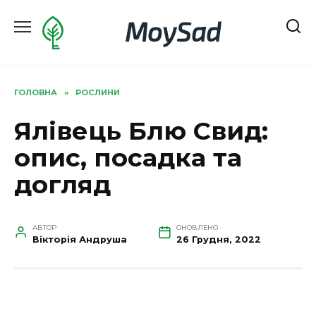
Перейти
MoySad
до
вмісту
ГОЛОВНА
»
РОСЛИНИ
Ялівець Блю Свид:
опис, посадка та
догляд
АВТОР
ОНОВЛЕНО
Вікторія Андруша
26 Грудня, 2022