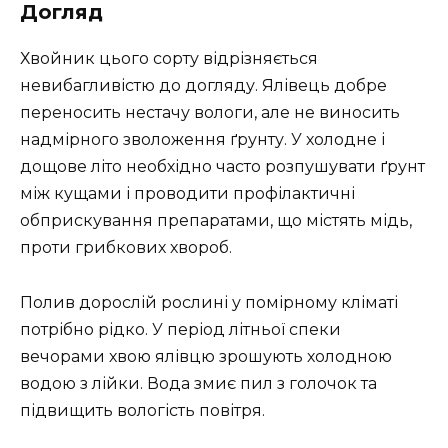
Догляд
Хвойник цього сорту відрізняється
невибагливістю до догляду. Ялівець добре
переносить нестачу вологи, але не виносить
надмірного зволоження ґрунту. У холодне і
дощове літо необхідно часто розпушувати ґрунт
між кущами і проводити профілактичні
обприскування препаратами, що містять мідь,
проти грибкових хвороб.
Полив дорослій рослині у помірному кліматі
потрібно рідко. У період літньої спеки
вечорами хвою ялівцю зрошують холодною
водою з лійки. Вода змиє пил з голочок та
підвищить вологість повітря.