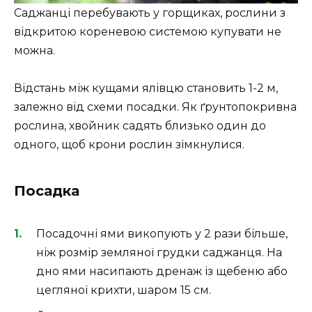
Саджанці перебувають у горщиках, рослини з
відкритою кореневою системою купувати не
можна.
Відстань між кущами ялівцю становить 1-2 м,
залежно від схеми посадки. Як ґрунтопокривна
рослина, хвойник садять близько один до
одного, щоб крони рослин зімкнулися.
Посадка
Посадочні ями викопують у 2 рази більше,
ніж розмір земляної грудки саджанця. На
дно ями насипають дренаж із щебеню або
цегляної крихти, шаром 15 см.