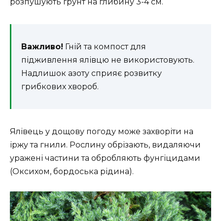
розпушують ґрунт на глибину 3-4 см.
Важливо!
Гній та компост для
підживлення ялівцю не використовують.
Надлишок азоту сприяє розвитку
грибкових хвороб.
Ялівець у дощову погоду може захворіти на
іржу та гнили. Рослину обрізають, видаляючи
уражені частини та обробляють фунгіцидами
(Оксихом, бордоська рідина).