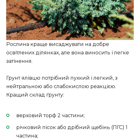
Рослина краще висаджувати на добре
освітлених ділянках, але вона виносить і легке
затінення.
Грунт ялівцю потрібний пухкий і легкий, з
нейтральною або слабокислою реакцією.
Кращий склад ґрунту:
верховий торф 2 частини;
річковий пісок або дрібний щебінь (ПГС) 1
частина;