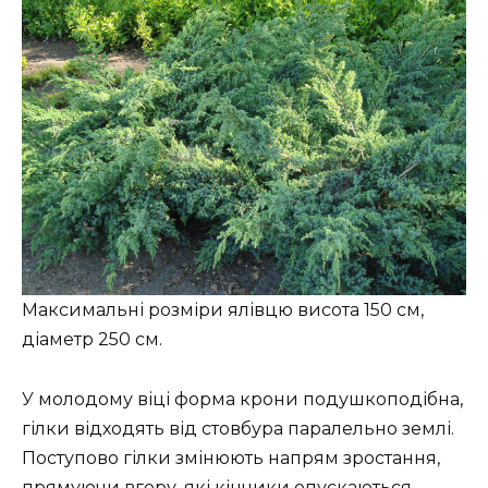
Максимальні розміри ялівцю висота 150 см,
діаметр 250 см.
У молодому віці форма крони подушкоподібна,
гілки відходять від стовбура паралельно землі.
Поступово гілки змінюють напрям зростання,
прямуючи вгору, які кінчики опускаються