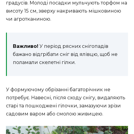
градусів. Молоді посадки мульчують торфом на
висоту 15 см, зверху накривають мішковиною
чи агротканиною.
Важливо!
У період рясних снігопадів
бажано відгрібати сніг від ялівцю, щоб не
поламали скелетні гілки.
У формуючому обрізанні багаторічник не
потребує. Навесні, після сходу снігу, видаляють
старі та пошкоджені гілочки, замазуючи зрізи
садовим варом або смолою живицею.