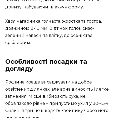
донизу, набуваючи плакучу форму.
Хвоя чагарника голчаста, жорстка та гостра,
довжиною 8-10 мм. Відтінок голок сизо-
зелений навесні та влітку, до осені стає
сріблястим.
Особливості посадки та
догляду
Рослина краще висаджувати на добре
освітлених ділянках, але вона виносить і легке
затінення. Місце вибирають сухе, не
обов'язково рівне – припустимо ухил у 30-45%.
Сильні вітри не шкодять хвойнику через його
невеликий зріст.