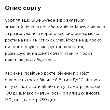
Опис сорту
Сорт ялівцю Blue Swede відрізняється
зимостійкістю та невибагливістю. Маючи чіпкою
та розгалуженою кореневою системою, може
рости на кам'янистих схилах. Рослина широко
використовують як ґрунтопокровник,
розміщуючи на схилах альпійських гірок і
навіть на дахах будівель.
Хвойник повільно росте, річний приріст
становить трохи більше 6-8 див. До 10 літнього
віку сягає висоти 45-50 див у діаметрі близько
100 див. Максимальні розміри ялівцю: висота
150 див, діаметр 250 див.