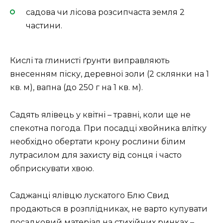
садова чи лісова розсипчаста земля 2
частини.
Кислі та глинисті ґрунти виправляють
внесенням піску, деревної золи (2 склянки на 1
кв. м), вапна (до 250 г на 1 кв. м).
Садять ялівець у квітні – травні, коли ще не
спекотна погода. При посадці хвойника влітку
необхідно обертати крону рослини білим
лутрасилом для захисту від сонця і часто
обприскувати хвою.
Саджанці ялівцю лускатого Блю Свид
продаються в розплідниках, не варто купувати
посадковий матеріал на стихійних ринках –