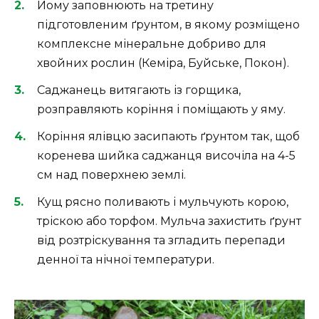
Йому заповнюють на третину
підготовленим ґрунтом, в якому розміщено
комплексне мінеральне добриво для
хвойних рослин (Кеміра, Буйське, Покон).
Саджанець витягають із горщика,
розправляють коріння і поміщають у яму.
Коріння ялівцю засипають ґрунтом так, щоб
коренева шийка саджанця височіла на 4-5
см над поверхнею землі.
Кущ рясно поливають і мульчують корою,
тріскою або торфом. Мульча захистить ґрунт
від розтріскування та згладить перепади
денної та нічної температури.