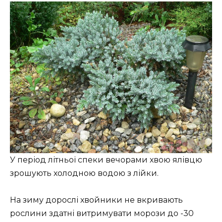
У період літньої спеки вечорами хвою ялівцю
зрошують холодною водою з лійки.
На зиму дорослі хвойники не вкривають
рослини здатні витримувати морози до -30