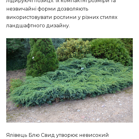
лідируючі позиції. Їх компактні розміри та
незвичайні форми дозволяють
використовувати рослини у різних стилях
ландшафтного дизайну.
Ялівець Блю Свид утворює невисокий