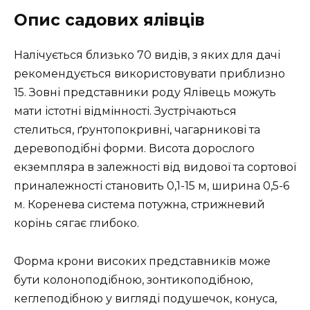
Опис садових ялівців
Налічується близько 70 видів, з яких для дачі
рекомендується використовувати приблизно
15. Зовні представники роду Ялівець можуть
мати істотні відмінності. Зустрічаються
стелиться, ґрунтопокривні, чагарникові та
деревоподібні форми. Висота дорослого
екземпляра в залежності від видової та сортової
приналежності становить 0,1-15 м, ширина 0,5-6
м. Коренева система потужна, стрижневий
корінь сягає глибоко.
Форма крони високих представників може
бути колоноподібною, зонтикоподібною,
кеглеподібною у вигляді подушечок, конуса,