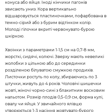
конуса або яйця. Іноді кінчики пагонів
звисають униз. Кора вертикально
відшаровується пластиночками, пофарбована в
темно-сірий або з бурим відтінком колір.
Молоді гілочки вкриті червонувато-бурою
шкіркою.
Хвоїнки з параметрами 1-1,5 см на 0,7-8 мм,
жорсткі, сидячі, колючі. Зверху мають невеликі
жолобки з цільною або до серединки
розділеною білуватою смужкою продихів.
Листочки ростуть по колу, збираючись по 3
штучки, живуть до 4 років. Чоловічі шишечки
жовті, жіночі чорно-сині з блакитним восковим
нальотом. Розмір плодів 0,5-0,9 см, форма кулі,
овалу чи яйця. У звичайного ялівцю
утворюється 1-3 насіння жовтувато-бурого