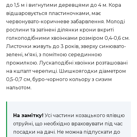
до 1,5 м і вигнутими деревцями до 4 м. Кора
відшаровується пластиночками, має
червонувато-коричневе забарвлення. Молоді
рослини та затінені ділянки крони вкриті
голкоподібними хвоїнками розміром 0,4-0,6 см.
Листочки живуть до 3 років, зверху синювато-
зелені, м'які, з помітною серединною
прожилкою. Лускаподібні хвоїнки розташовані
на кшталт черепиці. Шишкоягодки діаметром
0,5-0,7 см, буро-чорного кольору з сизим
нальотом.
На замітку!
Усі частини козацького ялівцю
отруйні, що необхідно враховувати під час
посадки на дачі. Не можна підпускати до