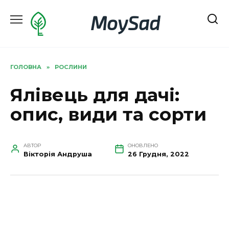
Перейти
MoySad
до
вмісту
ГОЛОВНА
»
РОСЛИНИ
Ялівець для дачі:
опис, види та сорти
АВТОР
ОНОВЛЕНО
Вікторія Андруша
26 Грудня, 2022