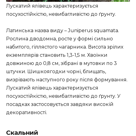
Лускатий ялівець характеризується
посухостійкістю, невибагливістю до ґрунту.
Латинська назва виду – Juniperus squamata.
Рослина дводомна, росте у формі сильно
набитого, гіллястого чагарника. Висота зрілих
екземплярів становить 1,3-1,5 м. Хвоїнки
довжиною до 0,8 см, зібрані в мутовки по 3
штучки. Шишкоягодки чорні, блищать,
визрівають наступного року після формування.
Лускатий ялівець характеризується
посухостійкістю, невибагливістю до ґрунту. У
посадках застосовується завдяки високій
декоративності.
Скальний