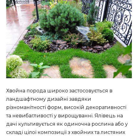
Хвойна порода широко застосовується в
ландшафтному дизайні завдяки
різноманітності форм, високій декоративності
та невибагливості у вирощуванні. Ялівець на
дачі культивується як одиночна рослина або у
складі цілої композиції з хвойних та листяних