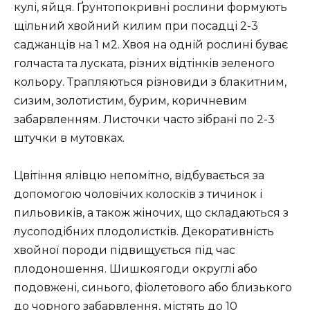
кулі, яйця. Ґрунтопокривні рослини формують
щільний хвойний килим при посадці 2-3
саджанців на 1 м2. Хвоя на одній рослині буває
голчаста та луската, різних відтінків зеленого
кольору. Трапляються різновиди з блакитним,
сизим, золотистим, бурим, коричневим
забарвленням. Листочки часто зібрані по 2-3
штучки в мутовках.
Цвітіння ялівцю непомітно, відбувається за
допомогою чоловічих колосків з тичинок і
пильовиків, а також жіночих, що складаються з
лусоподібних плодолистків. Декоративність
хвойної породи підвищується під час
плодоношення. Шишкоягоди округлі або
подовжені, синього, фіолетового або близького
до чорного забарвлення, містять до 10