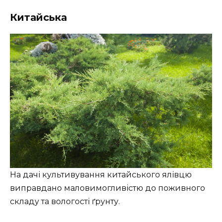
Китайська
На дачі культивування китайського ялівцю
виправдано маловимогливістю до поживного
складу та вологості ґрунту.