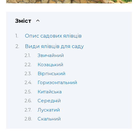
Зміст
Опис садових ялівців
Види ялівців для саду
Звичайний
Козацький
Віргінський
Горизонтальний
Китайська
Середній
Лускатий
Скальний