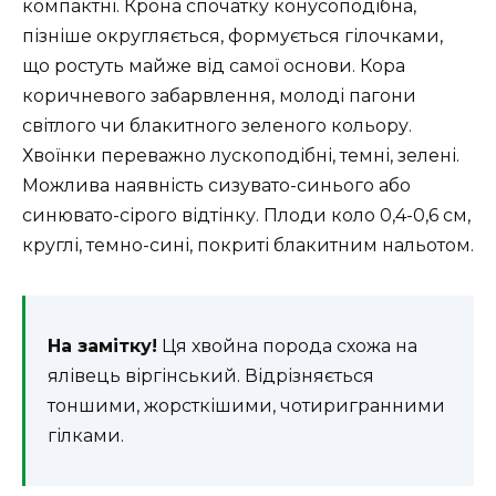
компактні. Крона спочатку конусоподібна,
пізніше округляється, формується гілочками,
що ростуть майже від самої основи. Кора
коричневого забарвлення, молоді пагони
світлого чи блакитного зеленого кольору.
Хвоїнки переважно лускоподібні, темні, зелені.
Можлива наявність сизувато-синього або
синювато-сірого відтінку. Плоди коло 0,4-0,6 см,
круглі, темно-сині, покриті блакитним нальотом.
На замітку!
Ця хвойна порода схожа на
ялівець віргінський. Відрізняється
тоншими, жорсткішими, чотиригранними
гілками.