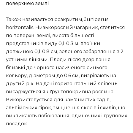
поверхнею землі.
Також називається розкритим, Juniperus
horizontalis. Низькорослий чагарник, стелиться
по поверхні землі, висота більшості
представників виду 0,1-0,3 м. Хвоїнки
довжиною 0,1-0,8 см, зеленого забарвлення з 2
устними лініями. Плоди після дозрівання
близькі до чорного насиченого синього
кольору, діаметром до 0,6 см, визрівають на
другий рік. На дачі горизонтальний ялівець
висаджується як ґрунтопокривна рослина.
Використовується для кам'янистих садів,
альпійських гірок, зміцнення скосів і схилів, що
викликають побоювання, одиночних і групових
посадок.