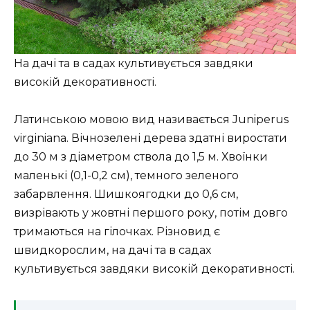
На дачі та в садах культивується завдяки
високій декоративності.
Латинською мовою вид називається Juniperus
virginiana. Вічнозелені дерева здатні виростати
до 30 м з діаметром ствола до 1,5 м. Хвоїнки
маленькі (0,1-0,2 см), темного зеленого
забарвлення. Шишкоягодки до 0,6 см,
визрівають у жовтні першого року, потім довго
тримаються на гілочках. Різновид є
швидкорослим, на дачі та в садах
культивується завдяки високій декоративності.