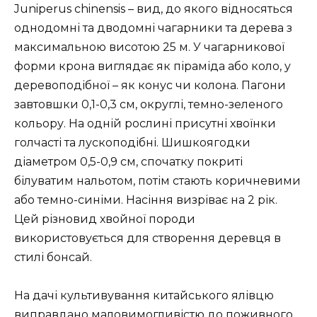
Juniperus chinensis – вид, до якого відносяться
однодомні та дводомні чагарники та дерева з
максимальною висотою 25 м. У чагарникової
форми крона виглядає як піраміда або коло, у
деревоподібної – як конус чи колона. Пагони
завтовшки 0,1-0,3 см, округлі, темно-зеленого
кольору. На одній рослині присутні хвоїнки
голчасті та лускоподібні. Шишкоягодки
діаметром 0,5-0,9 см, спочатку покриті
білуватим нальотом, потім стають коричневими
або темно-синіми. Насіння визріває на 2 рік.
Цей різновид хвойної породи
використовується для створення деревця в
стилі бонсай.
На дачі культивування китайського ялівцю
виправдано маловимогливістю до поживного