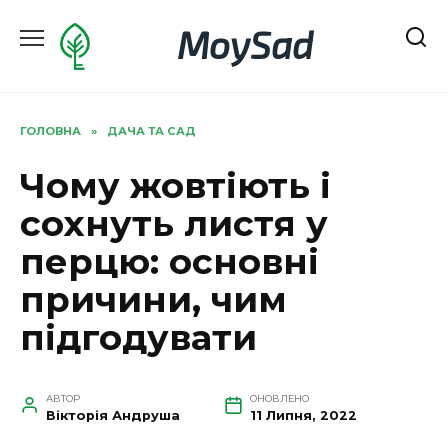
Перейти
MoySad
до
вмісту
ГОЛОВНА
»
ДАЧА ТА САД
Чому жовтіють і
сохнуть листя у
перцю: основні
причини, чим
підгодувати
АВТОР
ОНОВЛЕНО
Вікторія Андруша
11 Липня, 2022