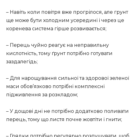
– Навіть коли повітря вже прогрілося, але грунт
ще може бути холодним усередині і через це
коренева система гірше розвивається;
– Перець чуйно реагує на неправильну
кислотність, тому ґрунт потрібно готувати
заздалегідь;
– Для нарощування сильної та здорової зеленої
маси обов’язково потрібні комплексні
підживлення за розкладом;
– У дощові дні не потрібно додатково поливати
перець, тому що листя почне жовтіти і гнити;
– Грядки потрібно регулярно розпушувати, щоб