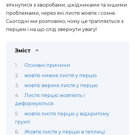
зіткнутися з хворобами, шкідниками та іншими
проблемами, через які листя жовтіє і сохне.
Сьогодні ми розповімо, чому це трапляється з
перцем і на що слід звернути увагу!
Зміст
Основні причини
жовтіє нижнє листя у перцю
жовтіє верхнє листя у перцю
Листя перцю жовтіють і
деформуються
жовтіє листя перцю у відкритому
грунті
Жовтіє листя у перцю в теплиці