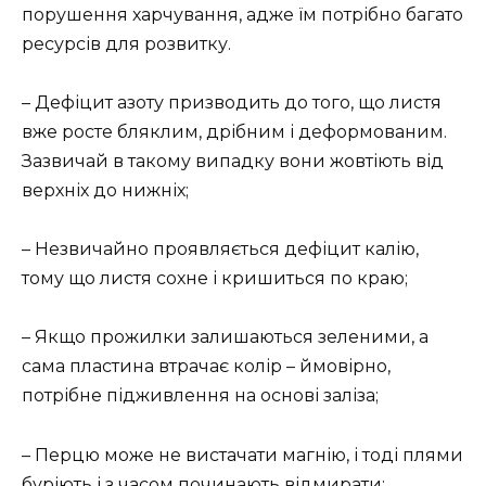
порушення харчування, адже їм потрібно багато
ресурсів для розвитку.
– Дефіцит азоту призводить до того, що листя
вже росте бляклим, дрібним і деформованим.
Зазвичай в такому випадку вони жовтіють від
верхніх до нижніх;
– Незвичайно проявляється дефіцит калію,
тому що листя сохне і кришиться по краю;
– Якщо прожилки залишаються зеленими, а
сама пластина втрачає колір – ймовірно,
потрібне підживлення на основі заліза;
– Перцю може не вистачати магнію, і тоді плями
буріють і з часом починають відмирати;