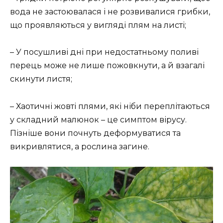
вода не застоювалася і не розвивалися грибки,
що проявляються у вигляді плям на листі;
– У посушливі дні при недостатньому поливі
перець може не лише пожовкнути, а й взагалі
скинути листя;
– Хаотичні жовті плями, які ніби переплітаються
у складний малюнок – це симптом вірусу.
Пізніше вони почнуть деформуватися та
викривлятися, а рослина загине.