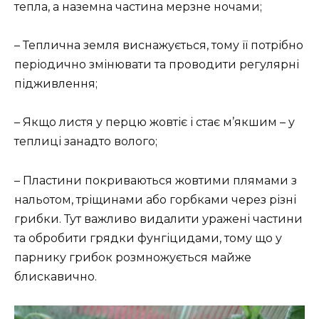
тепла, а наземна частина мерзне ночами;
– Теплична земля виснажується, тому її потрібно
періодично змінювати та проводити регулярні
підживлення;
– Якщо листя у перцю жовтіє і стає м’якшим – у
теплиці занадто волого;
– Пластини покриваються жовтими плямами з
нальотом, тріщинами або горбками через різні
грибки. Тут важливо видалити уражені частини
та обробити грядки фунгіцидами, тому що у
парнику грибок розмножується майже
блискавично.