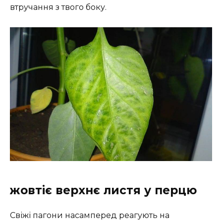
втручання з твого боку.
жовтіє верхнє листя у перцю
Свіжі пагони насамперед реагують на