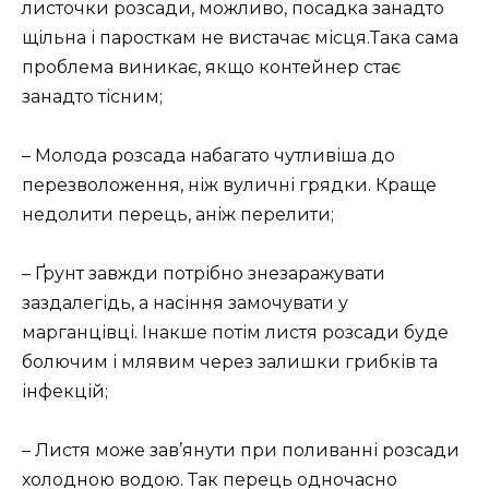
листочки розсади, можливо, посадка занадто
щільна і паросткам не вистачає місця.Така сама
проблема виникає, якщо контейнер стає
занадто тісним;
– Молода розсада набагато чутливіша до
перезволоження, ніж вуличні грядки. Краще
недолити перець, аніж перелити;
– Ґрунт завжди потрібно знезаражувати
заздалегідь, а насіння замочувати у
марганцівці. Інакше потім листя розсади буде
болючим і млявим через залишки грибків та
інфекцій;
– Листя може зав’янути при поливанні розсади
холодною водою. Так перець одночасно