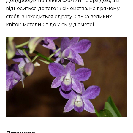
Дендробіум не тільки схожий на орхідею, а й
відноситься до того ж сімейства. На прямому
стеблі знаходиться одразу кілька великих
квіток-метеликів до 7 см у діаметрі.