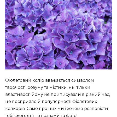
Фіолетовий колір вважається символом
творчості, розуму та містики. Які тільки
властивості йому не приписували в різний час,
це посприяло й популярності фіолетових
кольорів. Саме про них ми і хочемо розповісти
тобі сьогодні – з назвами та фото!