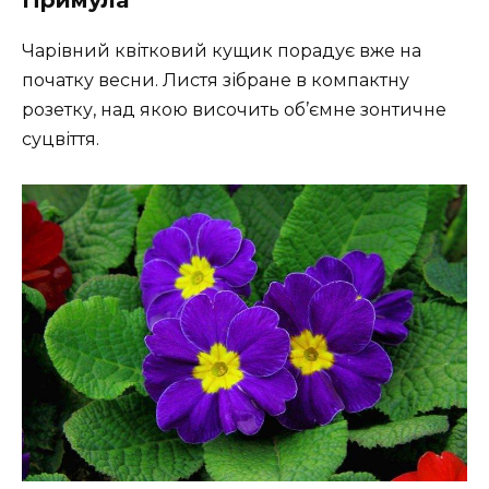
Примула
Чарівний квітковий кущик порадує вже на
початку весни. Листя зібране в компактну
розетку, над якою височить об’ємне зонтичне
суцвіття.