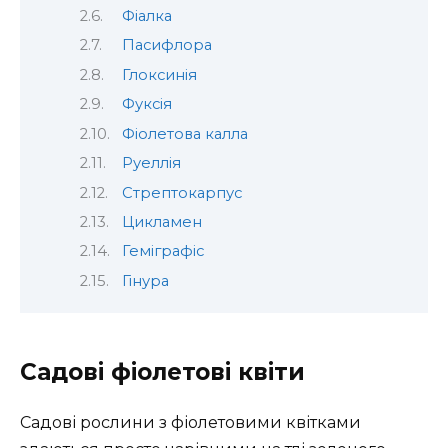
Фіалка
Пасифлора
Глоксинія
Фуксія
Фіолетова калла
Руеллія
Стрептокарпус
Цикламен
Геміграфіс
Гінура
Садові фіолетові квіти
Садові рослини з фіолетовими квітками