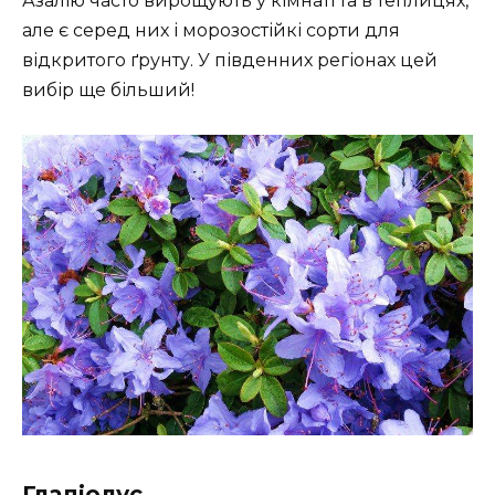
Азалію часто вирощують у кімнаті та в теплицях,
але є серед них і морозостійкі сорти для
відкритого ґрунту. У південних регіонах цей
вибір ще більший!
Гладіолус