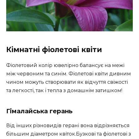
Кімнатні фіолетові квіти
Фіолетовий колір ювелірно балансує на межі
між червоним та синім. Фіолетові квіти дивним
чином можуть створювати як відчуття свіжості
та легкості, так і тепла з домашнім затишком!
Гімалайська герань
Від інших різновидів герані вона відрізняється
більшим діаметром квіток.Бузкові та фіолетові з