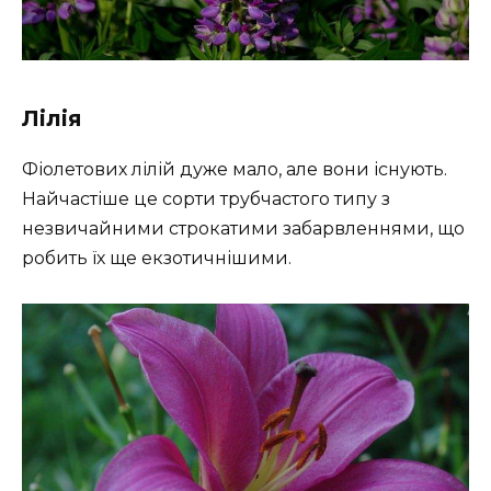
Лілія
Фіолетових лілій дуже мало, але вони існують.
Найчастіше це сорти трубчастого типу з
незвичайними строкатими забарвленнями, що
робить їх ще екзотичнішими.