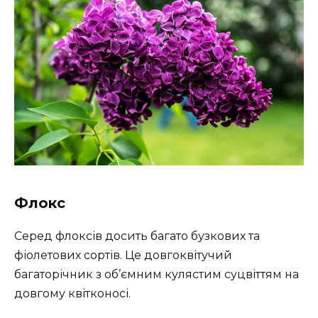
Флокс
Серед флоксів досить багато бузкових та
фіолетових сортів. Це довгоквітучий
багаторічник з об’ємним кулястим суцвіттям на
довгому квітконосі.