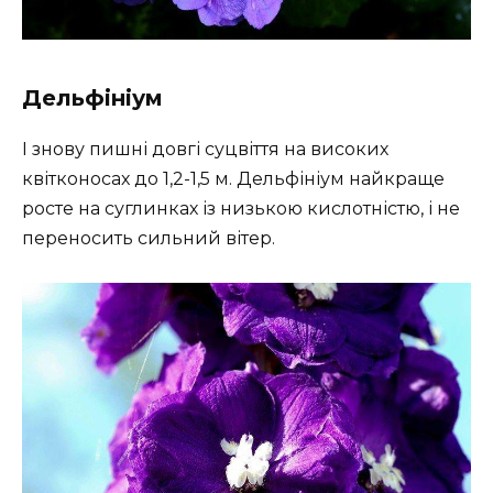
Дельфініум
І знову пишні довгі суцвіття на високих
квітконосах до 1,2-1,5 м. Дельфініум найкраще
росте на суглинках із низькою кислотністю, і не
переносить сильний вітер.