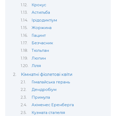
Крокус
Астильба
Ірідодиктіум
Жоржина
Гіацинт
Безчасник
Тюльпан
Люпин
Лілія
Кімнатні фіолетові квіти
Гімалайська герань
Дендробіум
Примула
Ахіменес Еренберга
Кузмата стапелія