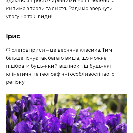
здаються просто чарівними на тлі зеленого
килима з трави та листя. Радимо звернути
увагу на такі види!
Ірис
Фіолетові іриси – це весняна класика. Тим
більше, існує так багато видів, що можна
підібрати будь-який відтінок під будь-які
кліматичні та географічні особливості твого
регіону.