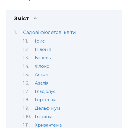
Зміст
Садові фіолетові квіти
Ірис
Півонія
Бэзель
Флокс
Астра
Азалія
Гладіолус
Гортензія
Дельфініум
Гліцинія
Хризантема