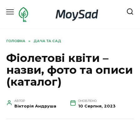
Перейти
MoySad
до
вмісту
ГОЛОВНА
»
ДАЧА ТА САД
Фіолетові квіти –
назви, фото та описи
(каталог)
АВТОР
ОНОВЛЕНО
Вікторія Андруша
10 Серпня, 2023