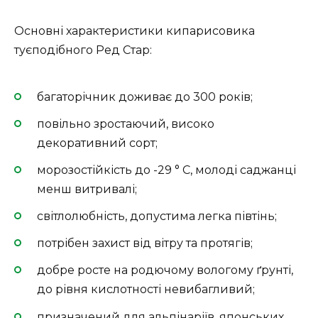
Основні характеристики кипарисовика
туєподібного Ред Стар:
багаторічник доживає до 300 років;
повільно зростаючий, високо
декоративний сорт;
морозостійкість до -29 ° C, молоді саджанці
менш витривалі;
світлолюбність, допустима легка півтінь;
потрібен захист від вітру та протягів;
добре росте на родючому вологому ґрунті,
до рівня кислотності невибагливий;
призначений для альпінаріїв, японських