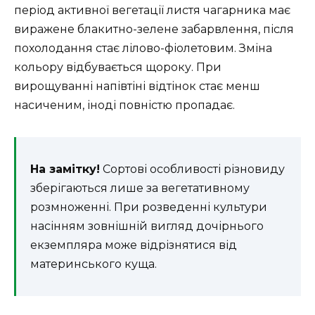
період активної вегетації листя чагарника має
виражене блакитно-зелене забарвлення, після
похолодання стає лілово-фіолетовим. Зміна
кольору відбувається щороку. При
вирощуванні напівтіні відтінок стає менш
насиченим, іноді повністю пропадає.
На замітку!
Сортові особливості різновиду
зберігаються лише за вегетативному
розмноженні. При розведенні культури
насінням зовнішній вигляд дочірнього
екземпляра може відрізнятися від
материнського куща.