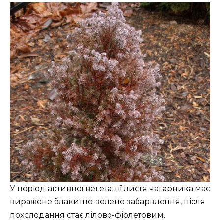
У період активної вегетації листя чагарника має
виражене блакитно-зелене забарвлення, після
похолодання стає лілово-фіолетовим.