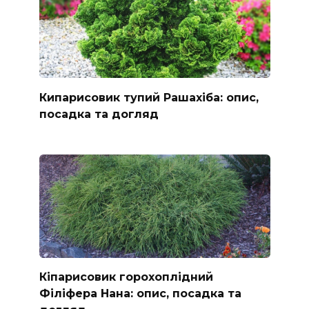
Кипарисовик тупий Рашахіба: опис,
посадка та догляд
Кіпарисовик горохоплідний
Філіфера Нана: опис, посадка та