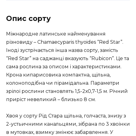
Опис сорту
Міжнародне латинське найменування
різновиду – Chamaecyparis thyoides “Red Star”.
Іноді зустрічається інша назва сорту, замість
“Red Star” на саджанці вказують “Rubicon”. Це та
сама рослина за описом і характеристиками.
Крона кипарисовика компактна, щільна,
колоноподібна чи пірамідальна. Параметри
зрілої рослини становлять 1,5-2х0,7-1,5 м. Річний
приріст невеликий – близько 8 см.
Хвоя у сорту Рід Стара щільна, голчаста, знизу з
2-устьичними канальцями, зібрана по 3 хвоїнки
в мутовках, взимку змінює забарвлення. У