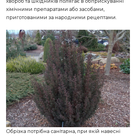
хвороб та шкідників полягає в обприскуванні
хімічними препаратами або засобами,
приготованими за народними рецептами.
Обрізка потрібна санітарна, при якій навесні