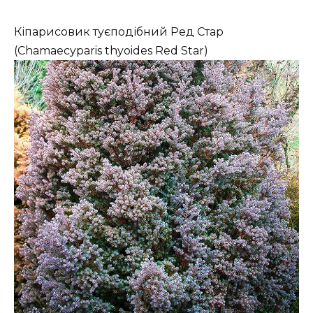
Кіпарисовик туєподібний Ред Стар
(Chamaecyparis thyoides Red Star)