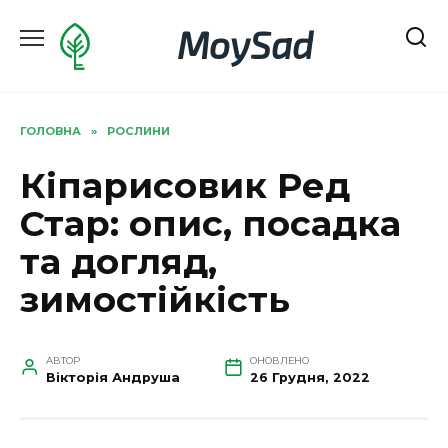
Перейти
MoySad
до
вмісту
ГОЛОВНА
»
РОСЛИНИ
Кіпарисовик Ред
Стар: опис, посадка
та догляд,
зимостійкість
АВТОР
ОНОВЛЕНО
Вікторія Андруша
26 Грудня, 2022