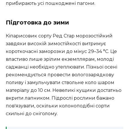
прибирають усі пошкоджені пагони.
Підготовка до зими
Кіпарисовик сорту Ред Стар морозостійкий
завдяки високій зимостійкості витримує
короткочасні заморозки до мінус 29–34 °C. Це
властиво лише зрілим екземплярам, молоді
саджанці необхідно утеплювати. Пізньої осені
рекомендується провести вологозарядкову
поливу і замульчувати ствольне коло шаром
матеріалу до 10 см. Невеликі кущики достатньо
вкрити лапником. Підрослі рослини бажано
пов'язувати, оскільки колоноподібні сорти
схильні до сніголому.