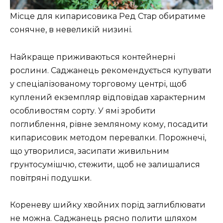
Місце для кипарисовика Ред Стар обиратиме
сонячне, в невеликій низині.
Найкраще приживаються контейнерні
рослини. Саджанець рекомендується купувати
у спеціалізованому торговому центрі, щоб
куплений екземпляр відповідав характерним
особливостям сорту. У ямі зробити
поглиблення, рівне земляному кому, посадити
кипарисовик методом перевалки. Порожнечі,
що утворилися, засипати живильним
грунтосумішчю, стежити, щоб не залишалися
повітряні подушки.
Кореневу шийку хвойних порід заглиблювати
не можна. Саджанець рясно полити шляхом