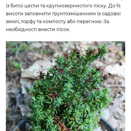
із битої цегли та крупнозернистого піску. До ⅔
висоти заповнити ґрунтозмішенням із садової
землі, торфу та компосту або перегною. За
необхідності внести пісок.