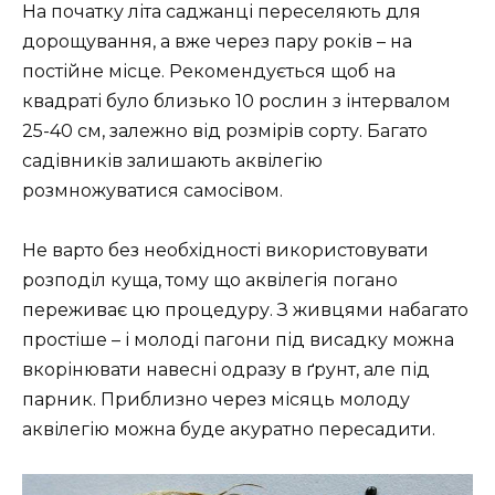
На початку літа саджанці переселяють для
дорощування, а вже через пару років – на
постійне місце. Рекомендується щоб на
квадраті було близько 10 рослин з інтервалом
25-40 см, залежно від розмірів сорту. Багато
садівників залишають аквілегію
розмножуватися самосівом.
Не варто без необхідності використовувати
розподіл куща, тому що аквілегія погано
переживає цю процедуру. З живцями набагато
простіше – і молоді пагони під висадку можна
вкорінювати навесні одразу в ґрунт, але під
парник. Приблизно через місяць молоду
аквілегію можна буде акуратно пересадити.