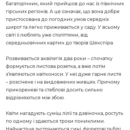
багаторічник, який прийшов до нас із північних
гірських регіонів. А це означає, що вона добре
пристосована до погодних умов середніх
широт та легко приживається у саду. У всьому
світі її люблять уже століттями, від
середньовічних картин до творів Шекспіра.
Розвивається аквілегія два роки – спочатку
формується листова розетка, а вже потім
з’являються квітконоси. У неї дуже гарне листя
– розсічене і на видовжених живцях. Причому
прикореневі та стеблові досить сильно
відрізняються між збою.
Квіти нагадують суміш лілії та дзвіночка, ростуть
по одному і здаються трохи пониклими.
Найчастіше зустрічаються сині, фіолетові та білі