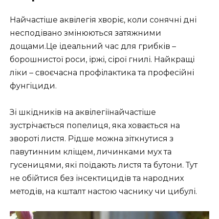
Найчастіше аквілегія хворіє, коли сонячні дні
несподівано змінюються затяжними
дощами.Це ідеальний час для грибків –
борошнистої роси, іржі, сірої гнилі. Найкращі
ліки – своєчасна профілактика та професійні
фунгіциди.
Зі шкідників на аквілегіїнайчастіше
зустрічається попелиця, яка ховається на
звороті листя. Рідше можна зіткнутися з
павутинним кліщем, личинками мух та
гусеницями, які поїдають листя та бутони. Тут
не обійтися без інсектицидів та народних
методів, на кшталт настою часнику чи цибулі.