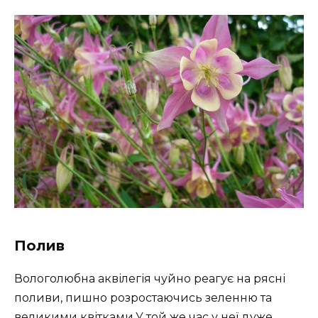
Полив
Вологолюбна аквілегія чуйно реагує на рясні
поливи, пишно розростаючись зеленню та
великими квітками.У той же час у неї дуже