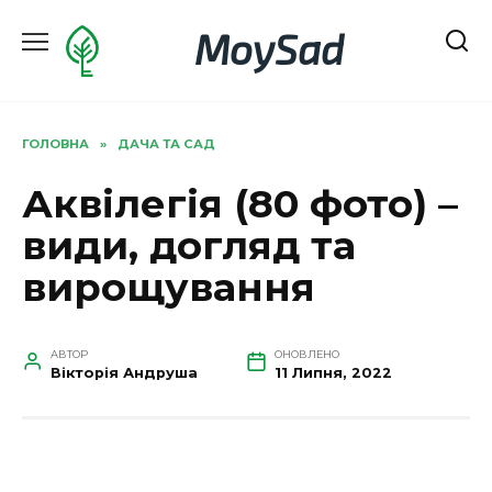
Перейти
MoySad
до
вмісту
ГОЛОВНА
»
ДАЧА ТА САД
Аквілегія (80 фото) –
види, догляд та
вирощування
АВТОР
ОНОВЛЕНО
Вікторія Андруша
11 Липня, 2022