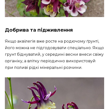
Добрива та підживлення
Якщо аквілегія вже росте на родючому ґрунті,
його можна не підгодовувати спеціально. Якщо
грунт біднуватий, у середині весни внеси свіжу
органіку, а влітку періодично використовуй
при поливі рідкі мінеральні розчини.