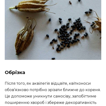
Обрізка
Після того, як аквілегія відцвіте, квітконоси
обов’язково потрібно зрізати ближче до кореня.
Це допоможе уникнути самосіву, запобігтиме
поширенню хвороб і збереже декоративність