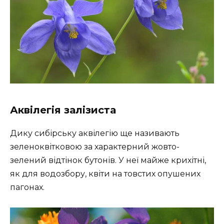
Аквілегія залізиста
Дику сибірську аквілегію ще називають
зеленоквітковою за характерний жовто-
зелений відтінок бутонів. У неї майже крихітні,
як для водозбору, квіти на товстих опушених
пагонах.