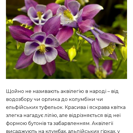
Щойно не називають аквілегію в народі – від
водозбору чи орлика до колумбіни чи
ельфійських туфельок. Красива і яскрава квітка
злегка нагадує лілію, але відрізняється від неї
формою бутонів та забарвленням. Аквілегії
висаджують на клумбах, альпійських гірках, у