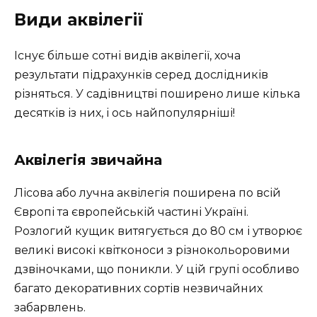
Види аквілегії
Існує більше сотні видів аквілегії, хоча
результати підрахунків серед дослідників
різняться. У садівництві поширено лише кілька
десятків із них, і ось найпопулярніші!
Аквілегія звичайна
Лісова або лучна аквілегія поширена по всій
Європі та європейській частині Україні.
Розлогий кущик витягується до 80 см і утворює
великі високі квітконоси з різнокольоровими
дзвіночками, що поникли. У цій групі особливо
багато декоративних сортів незвичайних
забарвлень.