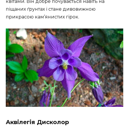
квітами. Він добре почувається навіть на
піщаних ґрунтах і стане дивовижною
прикрасою кам’янистих гірок.
Аквілегія Дисколор