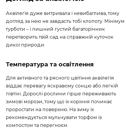
Аквілегія дуже витривала і невибаглива, тому
догляд за нею не завдасть тобі клопоту. Мінімум
турботи – і пишний густий багаторічник
перетворить твій сад на справжній куточок
дикої природи.
Температура та освітлення
Для активного та рясного цвітіння аквілегія
віддає перевагу яскравому сонцю або легкій
півтіні. Дорослі рослини гірше переживають
зимові морози, тому що їх коріння починає
проростати на поверхню. На зиму їх
рекомендується мульчувати торфом із
компостом та перегноєм.