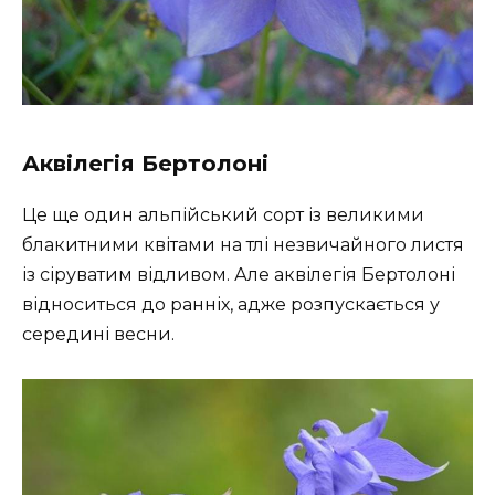
Аквілегія Бертолоні
Це ще один альпійський сорт із великими
блакитними квітами на тлі незвичайного листя
із сіруватим відливом. Але аквілегія Бертолоні
відноситься до ранніх, адже розпускається у
середині весни.