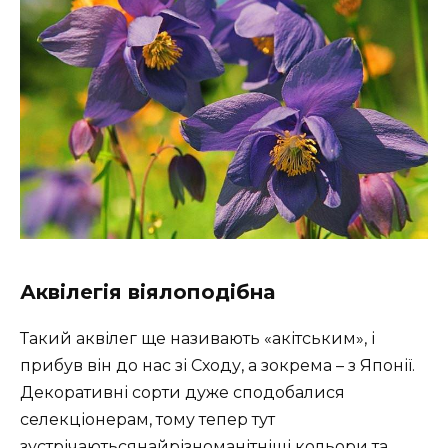
Аквілегія віялоподібна
Такий аквілег ще називають «акітським», і
прибув він до нас зі Сходу, а зокрема – з Японії.
Декоративні сорти дуже сподобалися
селекціонерам, тому тепер тут
зустрічаютьсянайрізноманітніші кольори та