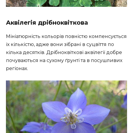
Аквілегія дрібноквіткова
Мініатюрність кольорів повністю компенсується
їх кількістю, адже вони зібрані в суцвіття по
кілька десятків. Дрібноквіткові аквілегії добре
почуваються на сухому ґрунті та в посушливих
регіонах.