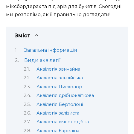
міксбордерах та під зріз для букетів. Сьогодні
ми розповімо, як її правильно доглядати!
Зміст
Загальна інформація
Види аквілегії
Аквілегія звичайна
Аквілегія альпійська
Аквілегія Дисколор
Аквілегія дрібноквіткова
Аквілегія Бертолоні
Аквілегія залізиста
Аквілегія віялоподібна
Аквілегія Кареліна