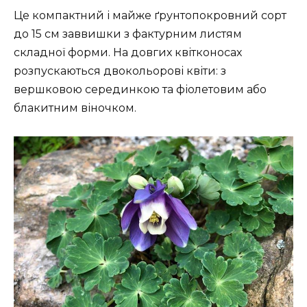
Це компактний і майже ґрунтопокровний сорт
до 15 см заввишки з фактурним листям
складної форми. На довгих квітконосах
розпускаються двокольорові квіти: з
вершковою серединкою та фіолетовим або
блакитним віночком.