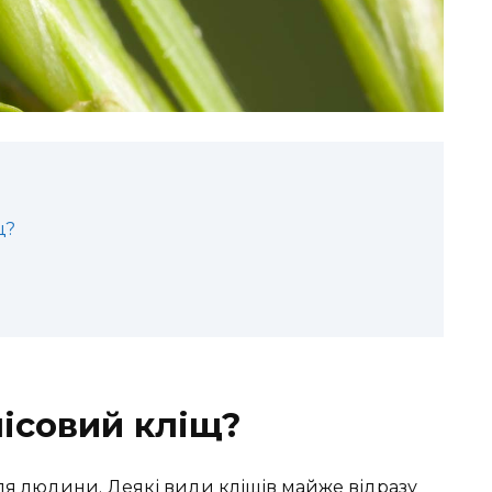
щ?
ісовий кліщ?
ля людини. Деякі види кліщів майже відразу