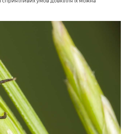
і сприятливих умов довкілля їх можна