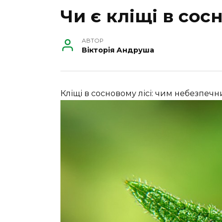
Чи є кліщі в сос
АВТОР
Вікторія Андруша
Кліщі в сосновому лісі: чим небезпечн