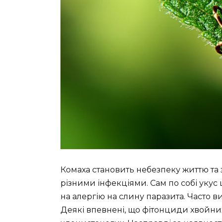
Комаха становить небезпеку життю та
різними інфекціями. Сам по собі укус
на алергію на слину паразита. Часто в
Деякі впевнені, що фітонциди хвойни