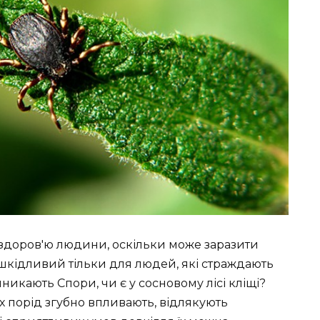
 здоров'ю людини, оскільки може заразити
 шкідливий тільки для людей, які страждають
иникають Спори, чи є у сосновому лісі кліщі?
х порід згубно впливають, відлякують