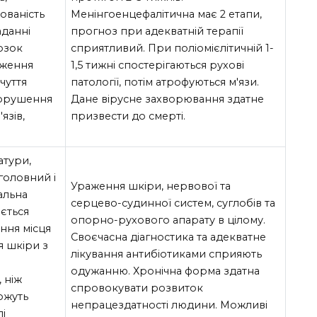
ованість
Менінгоенцефалітична має 2 етапи,
аданні
прогноз при адекватній терапії
озок
сприятливий. При поліомієлітичній 1-
иження
1,5 тижні спостерігаються рухові
дчуття
патології, потім атрофуються м'язи.
порушення
Дане вірусне захворювання здатне
язів,
призвести до смерті.
атури,
 головний і
Ураження шкіри, нервової та
альна
серцево-судинної систем, суглобів та
ається
опорно-рухового апарату в цілому.
ння місця
Своєчасна діагностика та адекватне
я шкіри з
лікування антибіотиками сприяють
одужанню. Хронічна форма здатна
 ніж
спровокувати розвиток
ожуть
непрацездатності людини. Можливі
і