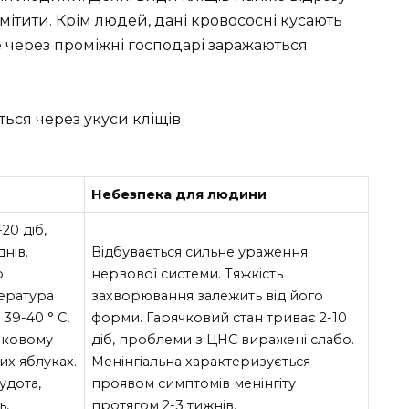
омітити. Крім людей, дані кровососні кусають
ме через проміжні господарі заражаються
ься через укуси кліщів
Небезпека для людини
20 діб,
днів.
Відбувається сильне ураження
о
нервової системи. Тяжкість
ература
захворювання залежить від його
 39-40 ° C,
форми. Гарячковий стан триває 2-10
ековому
діб, проблеми з ЦНС виражені слабо.
них яблуках.
Менінгіальна характеризується
удота,
проявом симптомів менінгіту
ь,
протягом 2-3 тижнів.