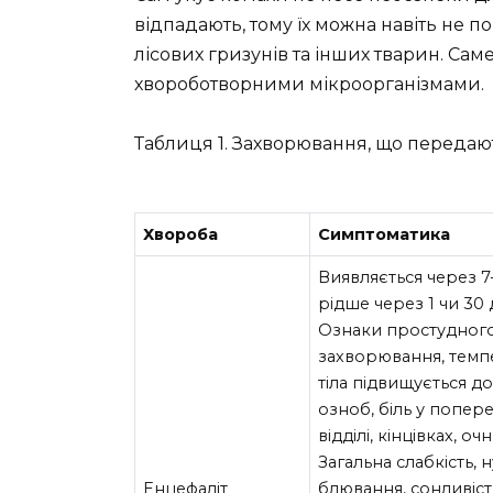
відпадають, тому їх можна навіть не п
лісових гризунів та інших тварин. Са
хвороботворними мікроорганізмами.
Таблиця 1. Захворювання, що передают
Хвороба
Симптоматика
Виявляється через 7-
рідше через 1 чи 30 
Ознаки простудног
захворювання, темп
тіла підвищується до
озноб, біль у попер
відділі, кінцівках, оч
Загальна слабкість, н
Енцефаліт
блювання, сонливіст