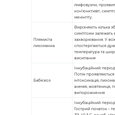
лімфовузли, прояви
кон'юнктивіт, симп
менінгіту.
Вирізняють кілька з
симптоми залежать в
Плямиста
захворювання. У всі
лихоманка
спостерігаються ду
температура та шкір
висипання
Інкубаційний період 
Потім проявляються
Бабезіоз
інтоксикація, лихома
анемія, жовтяниця,
випорожнення
Інкубаційний період 
Гострий початок – т
39-40 ° C, озноб, м'яз