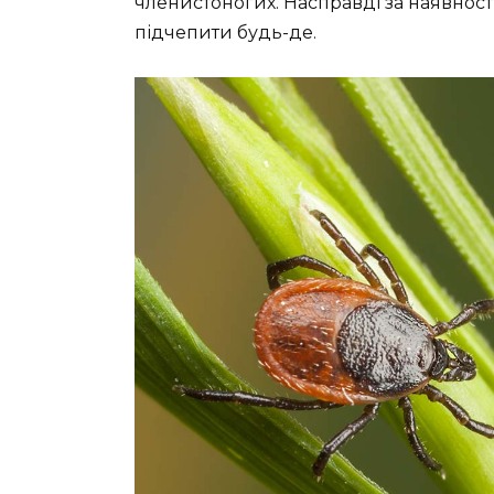
членистоногих. Насправді за наявност
підчепити будь-де.