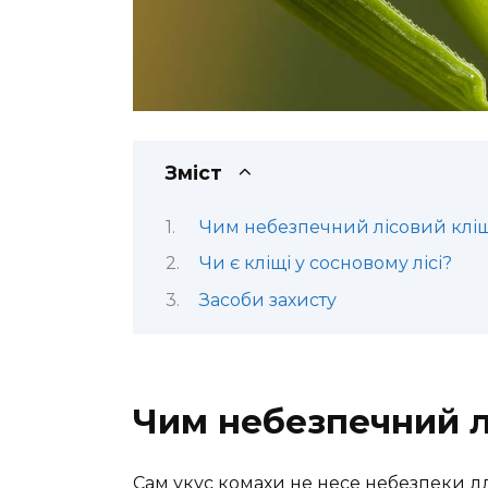
Зміст
Чим небезпечний лісовий клі
Чи є кліщі у сосновому лісі?
Засоби захисту
Чим небезпечний л
Сам укус комахи не несе небезпеки д