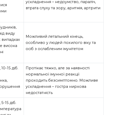
ускладнення – недоумство, параліч,
тися
втрата слуху та зору, аритмія, артрити
томи
будників,
ід виду
Можливий летальний кінець,
х випадках
особливо у людей похилого віку та
же висока
осіб з ослабленим імунітетом
ні
10-15 діб.
Протікає тяжко, але за наявності
нормальної імунної реакції
нка,
проходить безсимптомно. Можливе
 порушення
ускладнення – гостра ниркова
недостатність
5-15 діб.
емпература
ові та