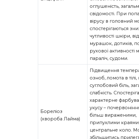
оглушеність, загальм
свідомості. При поп
вірусу в головний м
спостерігаються зн
чутливості шкіри, ві
мурашок, дотиків, 
рухової активності м'
параліч, судоми.
Підвищення темпер
озноб, ломота в тілі,
суглобовий біль, заг
слабкість. Спостеріг
характерне фарбува
укусу – почервонінн
Бореліоз
більш вираженими,
(хвороба Лайма)
припухлими краями,
центральне коло. М
збільшитись прилегл