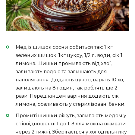
Мед із шишок сосни робиться так: 1 кг
зелених шишок, 1кг цукру, 1/2 л. води, сік 1
лимона. Шишки промивають від хвої,
заливають водою та залишають для
наполягання. Додають цукор, варять 10 хв,
залишають на 8 годин, так роблять ще 2
рази. Перед кінцем варіння додають сік
лимона, розливають у стерилізовані банки.
Промиті шишки ріжуть, заливають медом у
співвідношенні 1 до 1. Зілля можна вживати
через 2 тижні. Зберігається у холодильнику