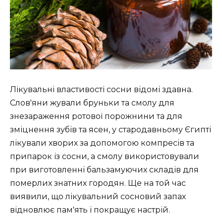
Лікувальні властивості сосни відомі здавна.
Слов'яни жували бруньки та смолу для
знезараження ротової порожнини та для
зміцнення зубів та ясен, у стародавньому Єгипті
лікували хворих за допомогою компресів та
припарок із сосни, а смолу використовували
при виготовленні бальзамуючих складів для
померлих знатних городян. Ще на той час
виявили, що лікувальний сосновий запах
відновлює пам'ять і покращує настрій.