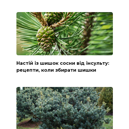
Настій із шишок сосни від інсульту:
рецепти, коли збирати шишки