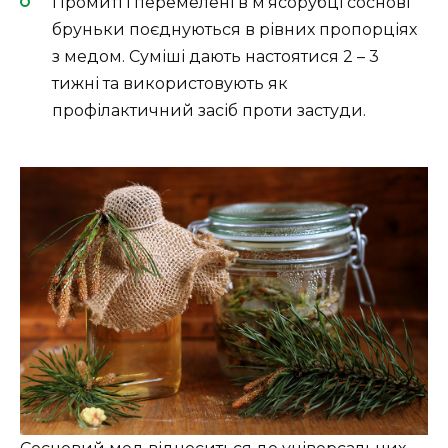
Промиті і перемелені в м'ясорубці соснові
бруньки поєднуються в рівних пропорціях
з медом. Суміші дають настоятися 2 – 3
тижні та використовують як
профілактичний засіб проти застуди.