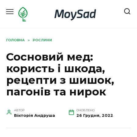
Перейти
MoySad
до
вмісту
ГОЛОВНА
»
РОСЛИНИ
Сосновий мед:
користь і шкода,
рецепти з шишок,
пагонів та нирок
АВТОР
ОНОВЛЕНО
Вікторія Андруша
26 Грудня, 2022