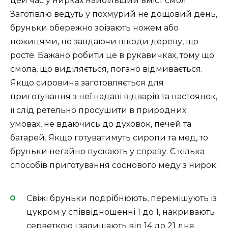
цей час у нирках найбільший вміст смол.
Заготівлю ведуть у похмурий не дощовий день,
бруньки обережно зрізають ножем або
ножицями, не завдаючи шкоди дереву, що
росте. Бажано робити це в рукавичках, тому що
смола, що виділяється, погано відмивається.
Якщо сировина заготовляється для
приготування з неї надалі відварів та настоянок,
її слід ретельно просушити в природних
умовах, не вдаючись до духовок, печей та
батарей. Якщо готуватимуть сиропи та мед, то
бруньки негайно пускають у справу. Є кілька
способів приготування соснового меду з нирок:
Свіжі бруньки подрібнюють, перемішують із
цукром у співвідношенні 1 до 1, накривають
серветкою і залишають від 14 до 21 дня.