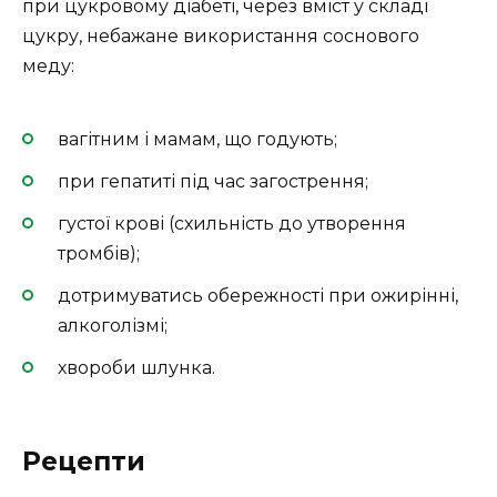
при цукровому діабеті, через вміст у складі
цукру, небажане використання соснового
меду:
вагітним і мамам, що годують;
при гепатиті під час загострення;
густої крові (схильність до утворення
тромбів);
дотримуватись обережності при ожирінні,
алкоголізмі;
хвороби шлунка.
Рецепти