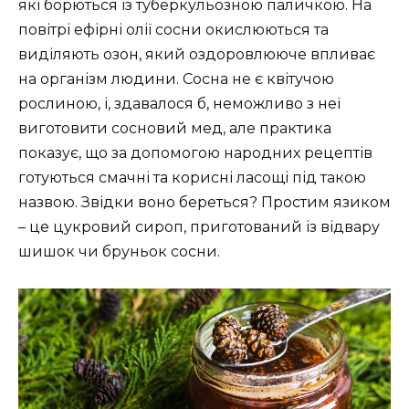
які борються із туберкульозною паличкою. На
повітрі ефірні олії сосни окислюються та
виділяють озон, який оздоровлююче впливає
на організм людини. Сосна не є квітучою
рослиною, і, здавалося б, неможливо з неї
виготовити сосновий мед, але практика
показує, що за допомогою народних рецептів
готуються смачні та корисні ласощі під такою
назвою. Звідки воно береться? Простим язиком
– це цукровий сироп, приготований із відвару
шишок чи бруньок сосни.