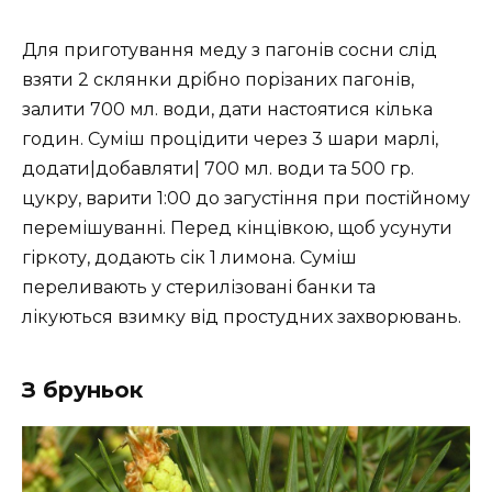
Для приготування меду з пагонів сосни слід
взяти 2 склянки дрібно порізаних пагонів,
залити 700 мл. води, дати настоятися кілька
годин. Суміш процідити через 3 шари марлі,
додати|добавляти| 700 мл. води та 500 гр.
цукру, варити 1:00 до загустіння при постійному
перемішуванні. Перед кінцівкою, щоб усунути
гіркоту, додають сік 1 лимона. Суміш
переливають у стерилізовані банки та
лікуються взимку від простудних захворювань.
З бруньок