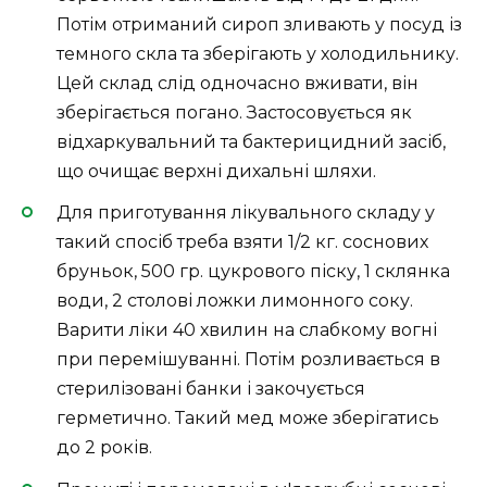
Потім отриманий сироп зливають у посуд із
темного скла та зберігають у холодильнику.
Цей склад слід одночасно вживати, він
зберігається погано. Застосовується як
відхаркувальний та бактерицидний засіб,
що очищає верхні дихальні шляхи.
Для приготування лікувального складу у
такий спосіб треба взяти 1/2 кг. соснових
бруньок, 500 гр. цукрового піску, 1 склянка
води, 2 столові ложки лимонного соку.
Варити ліки 40 хвилин на слабкому вогні
при перемішуванні. Потім розливається в
стерилізовані банки і закочується
герметично. Такий мед може зберігатись
до 2 років.