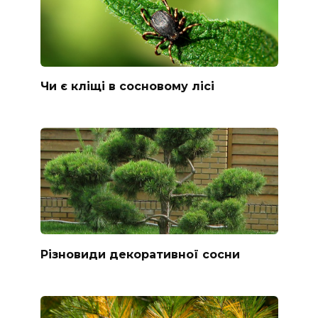
Чи є кліщі в сосновому лісі
Різновиди декоративної сосни