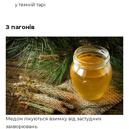
у темній тарі.
З пагонів
Медом лікуються взимку від застудних
захворювань.