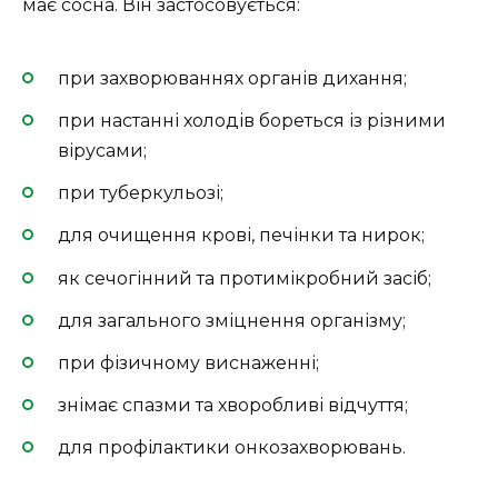
має сосна. Він застосовується:
при захворюваннях органів дихання;
при настанні холодів бореться із різними
вірусами;
при туберкульозі;
для очищення крові, печінки та нирок;
як сечогінний та протимікробний засіб;
для загального зміцнення організму;
при фізичному виснаженні;
знімає спазми та хворобливі відчуття;
для профілактики онкозахворювань.