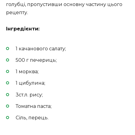
голубці, пропустивши основну частину цього
рецепту.
Інгредієнти:
1 качанового салату;
500 г печериць;
1 морква;
1 цибулина;
3ст.л. рису;
Томатна паста;
Сіль, перець.