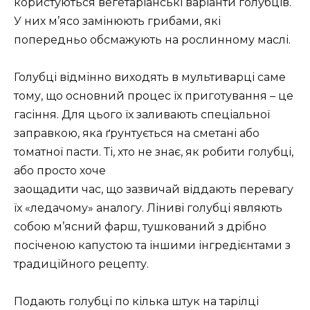
користуються вегетаріанські варіанти голубців.
У них м’ясо замінюють грибами, які
попередньо обсмажують на рослинному маслі.
Голубці відмінно виходять в мультиварці саме
тому, що основний процес їх приготування – це
гасіння. Для цього їх заливають спеціальної
заправкою, яка ґрунтується на сметані або
томатної пасти. Ті, хто не знає, як робити голубці,
або просто хоче
заощадити час, що зазвичай віддають перевагу
їх «ледачому» аналогу. Ліниві голубці являють
собою м’ясний фарш, тушкований з дрібно
посіченою капустою та іншими інгредієнтами з
традиційного рецепту.
Подають голубці по кілька штук на тарілці