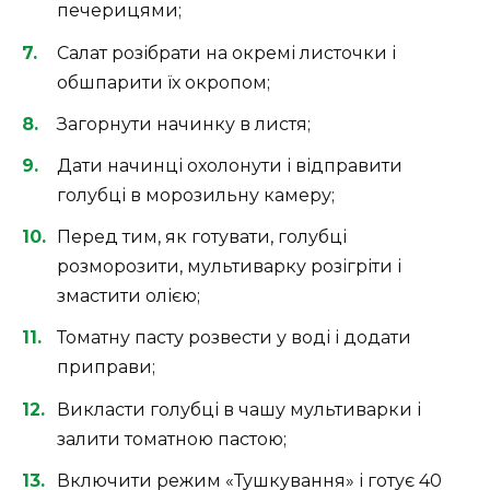
печерицями;
Салат розібрати на окремі листочки і
обшпарити їх окропом;
Загорнути начинку в листя;
Дати начинці охолонути і відправити
голубці в морозильну камеру;
Перед тим, як готувати, голубці
розморозити, мультиварку розігріти і
змастити олією;
Томатну пасту розвести у воді і додати
приправи;
Викласти голубці в чашу мультиварки і
залити томатною пастою;
Включити режим «Тушкування» і готує 40