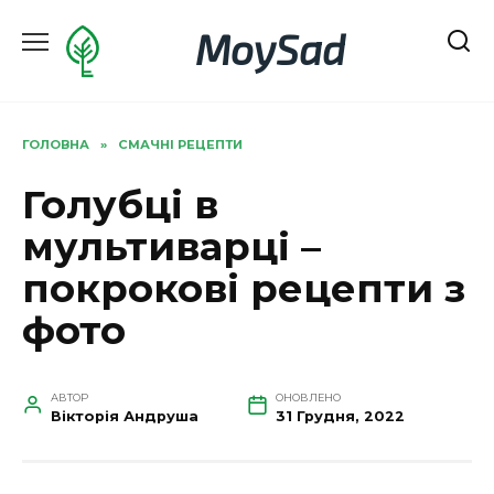
Перейти
MoySad
до
вмісту
ГОЛОВНА
»
СМАЧНІ РЕЦЕПТИ
Голубці в
мультиварці –
покрокові рецепти з
фото
АВТОР
ОНОВЛЕНО
Вікторія Андруша
31 Грудня, 2022