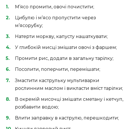
М’ясо промити, овочі почистити;
Цибулю і м’ясо пропустити через
м’ясорубку;
Натерти моркву, капусту нашаткувати;
У глибокій мисці змішати овочі з фаршем;
Промити рис, додати в загальну тарілку;
Посолити, поперчити, перемішати;
Змастити каструльку мультиварки
рослинним маслом і викласти вміст тарілки;
В окремій мисочці змішати сметану і кетчуп,
розбавити водою;
Влити заправку в каструлю, перешкодити;
Кинути лавровий лист;