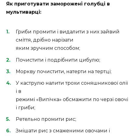
Як приготувати заморожені голубці в
мультиварці:
Гриби промити і видалити з них зайвий
сміття, дрібно нарізати
яким зручним способом;
Почистити і подрібнити цибулю;
Моркву почистити, натерти на тертці;
У каструлю налити трохи соняшникової олії
і в
режимі «Випічка» обсмажити по черзі овочі
і гриби;
Ретельно промити рис;
Змішати рис з смаженими овочами і