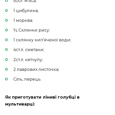
500г м’яса;
1 цибулина;
1 морква;
½ Склянки рису;
1 склянку кип’яченої води;
4ст.л. сметани;
2ст.л. кетчупу;
2 лаврових листочка;
Сіль, перець.
Як приготувати ліниві голубці в
мультиварці: