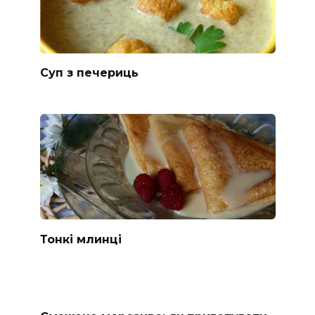
Суп з печериць
Тонкі млинці