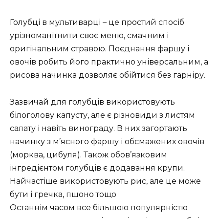
Голубці в мультиварці – це простий спосіб
урізноманітнити своє меню, смачним і
оригінальним стравою. Поєднання фаршу і
овочів робить його практично універсальним, а
рисова начинка дозволяє обійтися без гарніру.
Зазвичай для голубців використовують
білоголову капусту, але є різновиди з листям
салату і навіть винограду. В них загортають
начинку з м’ясного фаршу і обсмажених овочів
(морква, цибуля). Також обов’язковим
інгредієнтом голубців є додавання крупи.
Найчастіше використовують рис, але це може
бути і гречка, пшоно тощо
Останнім часом все більшою популярністю