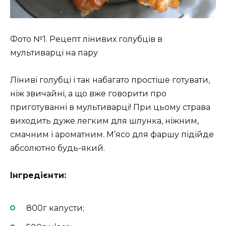
Фото №1. Рецепт лінивих голубців в
мультиварці на пару
Ліниві голубці і так набагато простіше готувати,
ніж звичайні, а що вже говорити про
приготуванні в мультиварці! При цьому страва
виходить дуже легким для шлунка, ніжним,
смачним і ароматним. М’ясо для фаршу підійде
абсолютно будь-який.
Інгредієнти:
800г капусти;