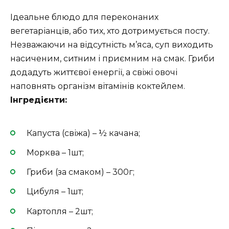
Ідеальне блюдо для переконаних
вегетаріанців, або тих, хто дотримується посту.
Незважаючи на відсутність м’яса, суп виходить
насиченим, ситним і приємним на смак. Гриби
додадуть життєвої енергії, а свіжі овочі
наповнять організм вітамінів коктейлем.
Інгредієнти:
Капуста (свіжа) – ½ качана;
Морква – 1шт;
Гриби (за смаком) – 300г;
Цибуля – 1шт;
Картопля – 2шт;