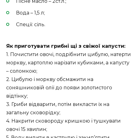
Пісне масло – 2ст.л.;
Вода – 1,5 л;
Спеції: сіль.
Як приготувати грибні щі з свіжої капусти:
1. Почистити овочі, подрібнити цибулю, натерти
моркву, картоплю нарізати кубиками, а капусту
– соломкою;
2. Цибулю і моркву обсмажити на
соняшниковій олії до появи золотистого
відтінку;
3. Гриби відварити, потім викласти їх на
загальну сковорідку;
4. Накрити сковороду кришкою і тушкувати
овочі 15 хвилин;
5. Воду вилити в каструлю і закип’ятити,