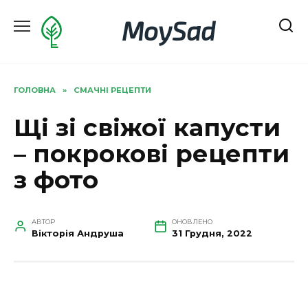
Перейти
MoySad
до
вмісту
ГОЛОВНА
»
СМАЧНІ РЕЦЕПТИ
Щі зі свіжої капусти
– покрокові рецепти
з фото
АВТОР
ОНОВЛЕНО
Вікторія Андруша
31 Грудня, 2022