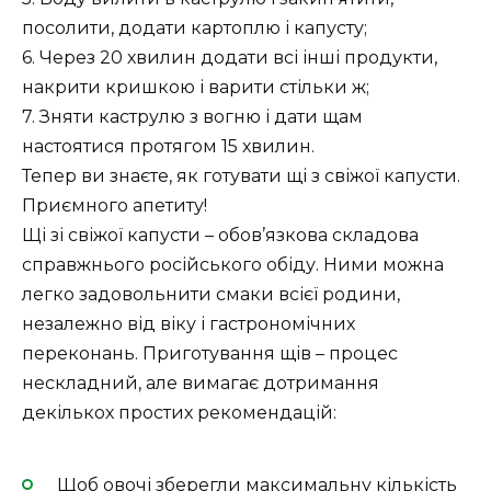
посолити, додати картоплю і капусту;
6. Через 20 хвилин додати всі інші продукти,
накрити кришкою і варити стільки ж;
7. Зняти каструлю з вогню і дати щам
настоятися протягом 15 хвилин.
Тепер ви знаєте, як готувати щі з свіжої капусти.
Приємного апетиту!
Щі зі свіжої капусти – обов’язкова складова
справжнього російського обіду. Ними можна
легко задовольнити смаки всієї родини,
незалежно від віку і гастрономічних
переконань. Приготування щів – процес
нескладний, але вимагає дотримання
декількох простих рекомендацій:
Щоб овочі зберегли максимальну кількість