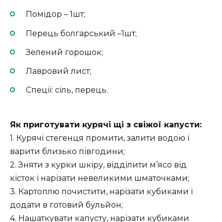
Помідор – 1шт;
Перець болгарський –1шт;
Зелений горошок;
Лавровий лист;
Спеції: сіль, перець.
Як приготувати курячі щі з свіжої капусти:
1. Курячі стегенця промити, залити водою і
варити близько півгодини;
2. Зняти з курки шкіру, відділити м’ясо від
кісток і нарізати невеликими шматочками;
3. Картоплю почистити, нарізати кубиками і
додати в готовий бульйон;
4. Нашаткувати капусту, нарізати кубиками