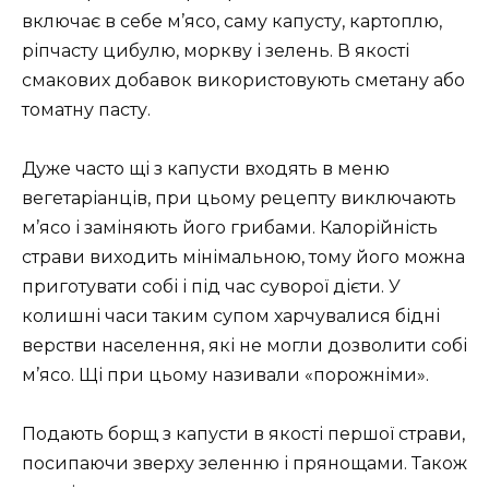
включає в себе м’ясо, саму капусту, картоплю,
ріпчасту цибулю, моркву і зелень. В якості
смакових добавок використовують сметану або
томатну пасту.
Дуже часто щі з капусти входять в меню
вегетаріанців, при цьому рецепту виключають
м’ясо і заміняють його грибами. Калорійність
страви виходить мінімальною, тому його можна
приготувати собі і під час суворої дієти. У
колишні часи таким супом харчувалися бідні
верстви населення, які не могли дозволити собі
м’ясо. Щі при цьому називали «порожніми».
Подають борщ з капусти в якості першої страви,
посипаючи зверху зеленню і прянощами. Також