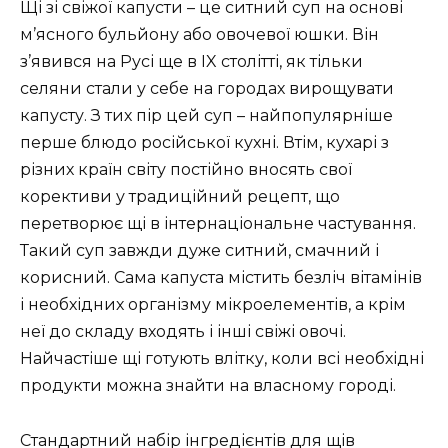
Щі зі свіжої капусти – це ситний суп на основі
м’ясного бульйону або овочевої юшки. Він
з’явився на Русі ще в IX столітті, як тільки
селяни стали у себе на городах вирощувати
капусту. З тих пір цей суп – найпопулярніше
перше блюдо російської кухні. Втім, кухарі з
різних країн світу постійно вносять свої
корективи у традиційний рецепт, що
перетворює щі в інтернаціональне частування.
Такий суп завжди дуже ситний, смачний і
корисний. Сама капуста містить безліч вітамінів
і необхідних організму мікроелементів, а крім
неї до складу входять і інші свіжі овочі.
Найчастіше щі готують влітку, коли всі необхідні
продукти можна знайти на власному городі.
Стандартний набір інгредієнтів для щів