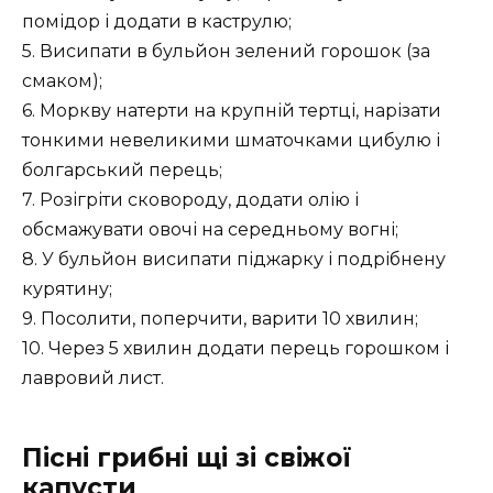
помідор і додати в каструлю;
5. Висипати в бульйон зелений горошок (за
смаком);
6. Моркву натерти на крупній тертці, нарізати
тонкими невеликими шматочками цибулю і
болгарський перець;
7. Розігріти сковороду, додати олію і
обсмажувати овочі на середньому вогні;
8. У бульйон висипати піджарку і подрібнену
курятину;
9. Посолити, поперчити, варити 10 хвилин;
10. Через 5 хвилин додати перець горошком і
лавровий лист.
Пісні грибні щі зі свіжої
капусти