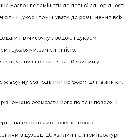
не масло і перемішати до повної однорідності.
еї сіль і цукор і помішувати до розчинення всіх
одати її в мисочку з водою і цукром.
м і сухарями, замісити тісто.
и і одну з них покласти на 20 хвилин у
бо ж вручну розподілити по формі для випічки,
 рівномірно розмазати його по всій поверхні
ртці натерти прямо поверх пирога.
аренням в духовці 20 хвилин при температурі