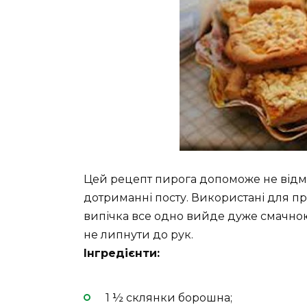
Цей рецепт пирога допоможе не відмо
дотриманні посту. Використані для пр
випічка все одно вийде дуже смачною 
не липнути до рук.
Інгредієнти:
1 ½ склянки борошна;