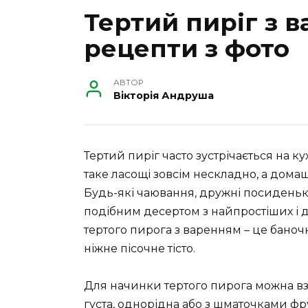
Тертий пиріг з 
рецепти з фото
АВТОР
Вікторія Андруша
Тертий пиріг часто зустрічається на 
таке ласощі зовсім нескладно, а домаш
Будь-які чаювання, дружні посиденьки
подібним десертом з найпростіших і д
тертого пирога з варенням – це бано
ніжне пісочне тісто.
Для начинки тертого пирога можна взя
густа, однорідна або з шматочками фр