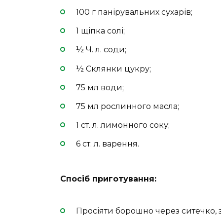
100 г панірувальних сухарів;
1 щіпка солі;
½ Ч. л. соди;
½ Склянки цукру;
75 мл води;
75 мл рослинного масла;
1 ст. л. лимонного соку;
6 ст. л. варення.
Спосіб приготування:
Просіяти борошно через ситечко, 