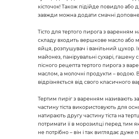
кісточок! Також підійде повидло або д
завжди можна додати смачні доповненн
Тісто для тертого пирога з варенням 
складу входить вершкове масло або м
яйця, розпушувач і ванільний цукор. 
майонез, панірувальні сухарі, гашену с
пісного рецепта тертого пирога з ва
маслом, а молочні продукти – водою. 
відрізняється від свого класичного вар
Тертим пиріг з варенням називають з
частину тіста використовують для осно
натирають другу частину тіста на терт
потримати її в морозилці перед тим я
не потрібно – він і так виглядає дуже 