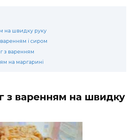
ям на швидку руку
з варенням і сиром
г з варенням
ням на маргарині
іг з варенням на швидку