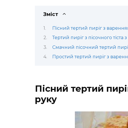
Зміст
Пісний тертий пиріг з варенн
Тертий пиріг з пісочного тіста 
Смачний пісочний тертий пирі
Простий тертий пиріг з варен
Пісний тертий пир
руку