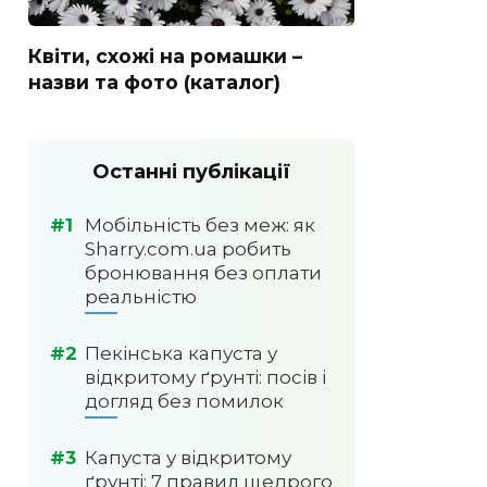
Квіти, схожі на ромашки –
назви та фото (каталог)
Останні публікації
Мобільність без меж: як
Sharry.com.ua робить
бронювання без оплати
реальністю
Пекінська капуста у
відкритому ґрунті: посів і
догляд без помилок
Капуста у відкритому
ґрунті: 7 правил щедрого