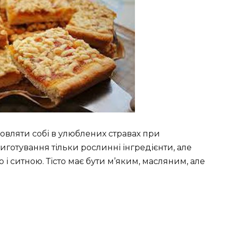
вляти собі в улюблених стравах при
иготування тільки рослинні інгредієнти, але
і ситною. Тісто має бути м’яким, масляним, але