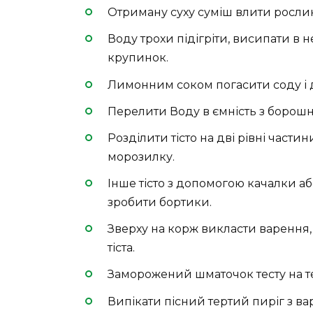
Отриману суху суміш влити рослин
Воду трохи підігріти, висипати в н
крупинок.
Лимонним соком погасити соду і д
Перелити Воду в ємність з борошно
Розділити тісто на дві рівні частин
морозилку.
Інше тісто з допомогою качалки а
зробити бортики.
Зверху на корж викласти варення,
тіста.
Заморожений шматочок тесту на те
Випікати пісний тертий пиріг з в