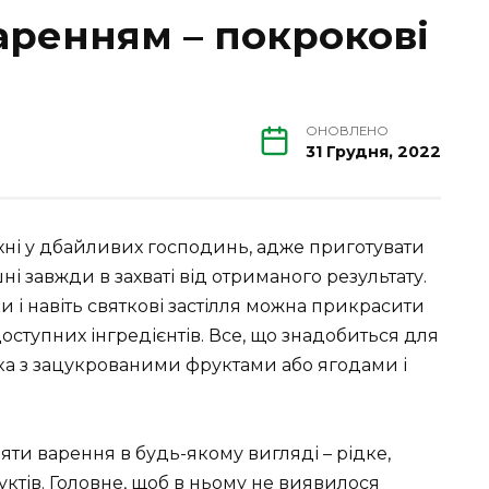
варенням – покрокові
ОНОВЛЕНО
31 Грудня, 2022
кухні у дбайливих господинь, адже приготувати
ні завжди в захваті від отриманого результату.
 і навіть святкові застілля можна прикрасити
оступних інгредієнтів. Все, що знадобиться для
чка з зацукрованими фруктами або ягодами і
ти варення в будь-якому вигляді – рідке,
уктів. Головне, щоб в ньому не виявилося